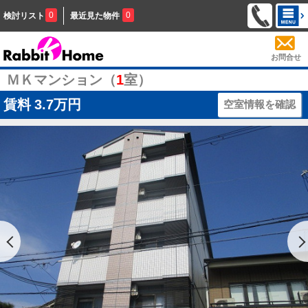
0
0
検討リスト
最近見た物件
お問合せ
ＭＫマンション（
1
室）
賃料
3.7万円
空室情報を確認