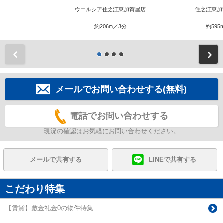
ウエルシア住之江東加賀屋店
住之江東加
約206m／3分
約595
前
メールでお問い合わせする(無料)
電話でお問い合わせする
現況の確認はお気軽にお問い合わせください。
メールで共有する
LINEで共有する
こだわり特集
【賃貸】敷金礼金0の物件特集