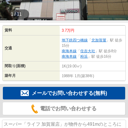
1 / 11
賃料
3.7万円
地下鉄四つ橋線
「
北加賀屋
」駅 徒歩
15分
交通
南海本線
「
住吉大社
」駅 徒歩8分
南海本線
「
粉浜
」駅 徒歩16分
間取り(面積)
1K(19.00㎡)
築年月
1988年 1月(築38年)
メールでお問い合わせする(無料)
電話でお問い合わせする
スーパー「ライフ 加賀屋店」が物件から491mのところに