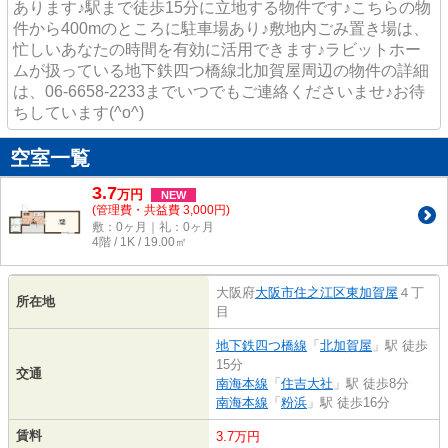
あります♪駅まで徒歩15分に立地する物件です♪こちらの物
件から400mのところに駐車場あり♪敷地内ごみ置き場は、
忙しいあなたの時間を有効に活用できます♪ラビットホー
ムが扱っている地下鉄四つ橋線北加賀屋周辺の物件の詳細
は、06-6658-2233までいつでもご連絡くださいませ♪お待
ちしています(^o^)
空室一覧
3.7
万
円
NEW
(管理費・共益費 3,000円)
敷：0ヶ月｜礼：0ヶ月
4階 / 1K / 19.00㎡
大阪府
大阪市住之江区
東加賀屋
４丁
所在地
目
地下鉄四つ橋線
「
北加賀屋
」駅 徒歩
15分
交通
南海本線
「
住吉大社
」駅 徒歩8分
南海本線
「
粉浜
」駅 徒歩16分
賃料
3.7万円