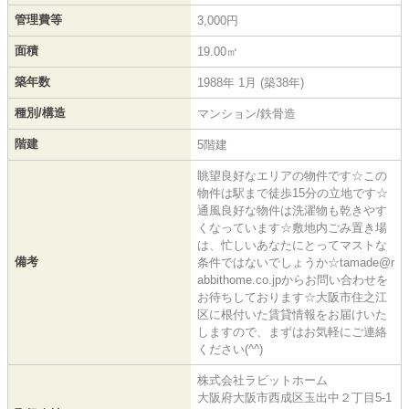
管理費等
3,000円
面積
19.00㎡
築年数
1988年 1月 (築38年)
種別/構造
マンション/鉄骨造
階建
5階建
眺望良好なエリアの物件です☆この
物件は駅まで徒歩15分の立地です☆
通風良好な物件は洗濯物も乾きやす
くなっています☆敷地内ごみ置き場
は、忙しいあなたにとってマストな
備考
条件ではないでしょうか☆tamade@r
abbithome.co.jpからお問い合わせを
お待ちしております☆大阪市住之江
区に根付いた賃貸情報をお届けいた
しますので、まずはお気軽にご連絡
ください(^^)
株式会社ラビットホーム
大阪府大阪市西成区玉出中２丁目5-1