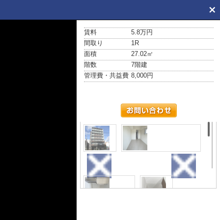
賃料
5.8万円
間取り
1R
面積
27.02㎡
階数
7階建
管理費・共益費
8,000円
外観
居間・リビング
キッチン
浴室