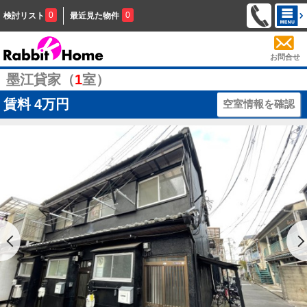
0
0
検討リスト
最近見た物件
お問合せ
墨江貸家（
1
室）
賃料
4万円
空室情報を確認