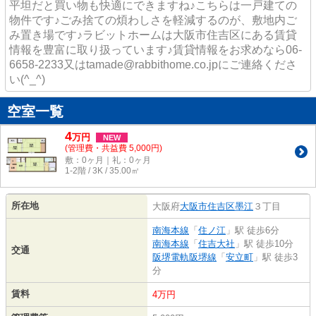
平坦だと買い物も快適にできますね♪こちらは一戸建ての
物件です♪ごみ捨ての煩わしさを軽減するのが、敷地内ご
み置き場です♪ラビットホームは大阪市住吉区にある賃貸
情報を豊富に取り扱っています♪賃貸情報をお求めなら06-
6658-2233又はtamade@rabbithome.co.jpにご連絡くださ
い(^_^)
空室一覧
4
万
円
NEW
(管理費・共益費 5,000円)
敷：0ヶ月｜礼：0ヶ月
1-2階 / 3K / 35.00㎡
所在地
大阪府
大阪市住吉区
墨江
３丁目
南海本線
「
住ノ江
」駅 徒歩6分
南海本線
「
住吉大社
」駅 徒歩10分
交通
阪堺電軌阪堺線
「
安立町
」駅 徒歩3
分
賃料
4万円