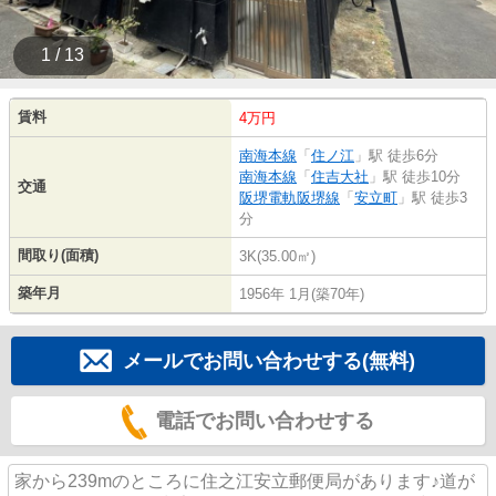
1 / 13
賃料
4万円
南海本線
「
住ノ江
」駅 徒歩6分
南海本線
「
住吉大社
」駅 徒歩10分
交通
阪堺電軌阪堺線
「
安立町
」駅 徒歩3
分
間取り(面積)
3K(35.00㎡)
築年月
1956年 1月(築70年)
メールでお問い合わせする(無料)
電話でお問い合わせする
家から239mのところに住之江安立郵便局があります♪道が