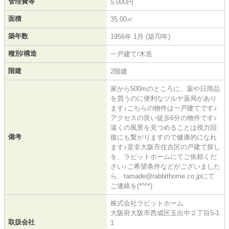
管理費等
5,000円
面積
35.00㎡
築年数
1956年 1月 (築70年)
種別/構造
一戸建て/木造
階建
2階建
家から500mのところに、薬や日用品
を買うのに便利なツルヤ薬局があり
ます♪こちらの物件は一戸建てです♪
アクセスの良い徒歩6分の物件です♪
遠くの風景を見つめることは視力回
備考
復にも繋がりますので健康的になれ
ます♪是非大阪市住吉区の戸建て探し
を、ラビットホームにてご依頼くだ
さい♪ご希望条件などがございました
ら、tamade@rabbithome.co.jpにて
ご連絡を(*^^*)
株式会社ラビットホーム
大阪府大阪市西成区玉出中２丁目5-1
取扱会社
1