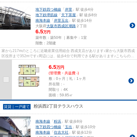
地下鉄四つ橋線
「
岸里
」駅 徒歩4分
地下鉄堺筋線
「
天下茶屋
」駅 徒歩8分
南海本線
「
岸里玉出
」駅 徒歩14分
大阪府
大阪市西成区
潮路
２丁目
6.5
万円
築年数：築50年 ｜募集中：
1室
階数：2階建
家から217mのところに近畿産業信用組合 西成支店があります♪家から大阪市西成
区役所まで352mです♪周辺には、徒歩4分で利用できる駅があります♪こちらの物
件は一戸建てです♪大阪市西成...
6.5
万
円
(管理費・共益費 -)
敷：0ヶ月｜礼：1ヶ月
所在階：-
間取り：4K
面積：59.85㎡
粉浜西2丁目テラスハウス
賃貸｜一戸建て
南海本線
「
粉浜
」駅 徒歩8分
地下鉄四つ橋線
「
玉出
」駅 徒歩10分
南海本線
「
住吉大社
」駅 徒歩12分