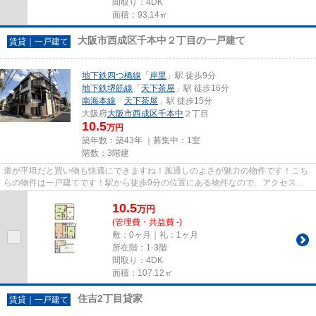
間取り：4DK
面積：93.14㎡
大阪市西成区千本中２丁目の一戸建て
賃貸｜一戸建て
地下鉄四つ橋線
「
岸里
」駅 徒歩9分
地下鉄堺筋線
「
天下茶屋
」駅 徒歩16分
南海本線
「
天下茶屋
」駅 徒歩15分
大阪府
大阪市西成区
千本中
２丁目
10.5
万円
築年数：築43年 ｜募集中：
1室
階数：3階建
道が平坦だと買い物も快適にできますね！風通しのよさが魅力の物件です！こち
らの物件は一戸建てです！駅から徒歩9分の位置にある物件なので、アクセスも
良好です！大阪市西成区で賃貸...
10.5
万
円
(管理費・共益費 -)
敷：0ヶ月｜礼：1ヶ月
所在階：1-3階
間取り：4DK
面積：107.12㎡
住吉2丁目貸家
賃貸｜一戸建て