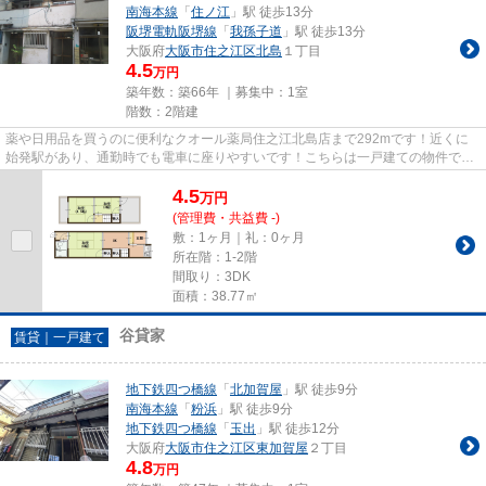
南海本線
「
住ノ江
」駅 徒歩13分
阪堺電軌阪堺線
「
我孫子道
」駅 徒歩13分
大阪府
大阪市住之江区
北島
１丁目
4.5
万円
築年数：築66年 ｜募集中：
1室
階数：2階建
薬や日用品を買うのに便利なクオール薬局住之江北島店まで292mです！近くに
始発駅があり、通勤時でも電車に座りやすいです！こちらは一戸建ての物件で
す！駐車場まで400mの物件、いか...
4.5
万
円
(管理費・共益費 -)
敷：1ヶ月｜礼：0ヶ月
所在階：1-2階
間取り：3DK
面積：38.77㎡
谷貸家
賃貸｜一戸建て
地下鉄四つ橋線
「
北加賀屋
」駅 徒歩9分
南海本線
「
粉浜
」駅 徒歩9分
地下鉄四つ橋線
「
玉出
」駅 徒歩12分
大阪府
大阪市住之江区
東加賀屋
２丁目
4.8
万円