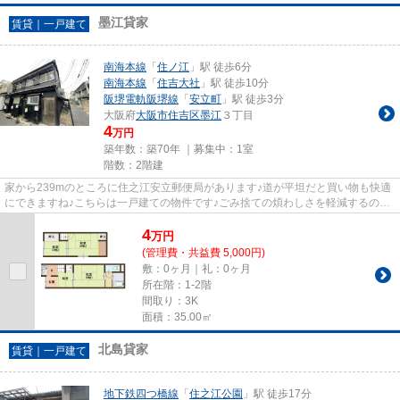
墨江貸家
賃貸｜一戸建て
南海本線
「
住ノ江
」駅 徒歩6分
南海本線
「
住吉大社
」駅 徒歩10分
阪堺電軌阪堺線
「
安立町
」駅 徒歩3分
大阪府
大阪市住吉区
墨江
３丁目
4
万円
築年数：築70年 ｜募集中：
1室
階数：2階建
家から239mのところに住之江安立郵便局があります♪道が平坦だと買い物も快適
にできますね♪こちらは一戸建ての物件です♪ごみ捨ての煩わしさを軽減するの
が、敷地内ごみ置き場です♪ラビ...
4
万
円
(管理費・共益費 5,000円)
敷：0ヶ月｜礼：0ヶ月
所在階：1-2階
間取り：3K
面積：35.00㎡
北島貸家
賃貸｜一戸建て
地下鉄四つ橋線
「
住之江公園
」駅 徒歩17分