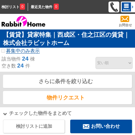
0
0
検討リスト
最近見た物件
お問合せ
【賃貸】貸家特集｜西成区・住之江区の賃貸｜
株式会社ラビットホーム
募集中のみ表示
24
該当物件
棟
24
空き数
件
さらに条件を絞り込む
物件リクエスト
チェックした物件をまとめて
検討リストに追加
お問い合わせ