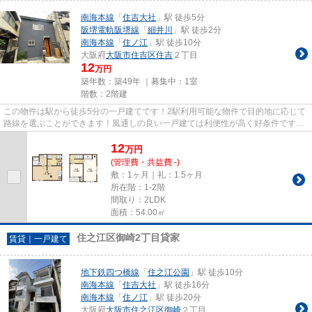
南海本線
「
住吉大社
」駅 徒歩5分
阪堺電軌阪堺線
「
細井川
」駅 徒歩2分
南海本線
「
住ノ江
」駅 徒歩10分
大阪府
大阪市住吉区
住吉
２丁目
12
万円
築年数：築49年 ｜募集中：
1室
階数：2階建
この物件は駅から徒歩5分の一戸建てです！2駅利用可能な物件で目的地に応じて
路線を選ぶことができます！風通しの良い一戸建ては利便性が高く好条件です！
多くの方にご好評の、外観も...
12
万
円
(管理費・共益費 -)
敷：1ヶ月｜礼：1.5ヶ月
所在階：1-2階
間取り：2LDK
面積：54.00㎡
住之江区御崎2丁目貸家
賃貸｜一戸建て
地下鉄四つ橋線
「
住之江公園
」駅 徒歩10分
南海本線
「
住吉大社
」駅 徒歩16分
南海本線
「
住ノ江
」駅 徒歩20分
大阪府
大阪市住之江区
御崎
２丁目