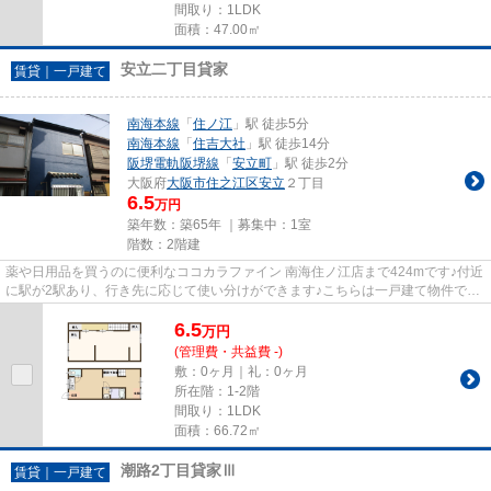
間取り：1LDK
面積：47.00㎡
安立二丁目貸家
賃貸｜一戸建て
南海本線
「
住ノ江
」駅 徒歩5分
南海本線
「
住吉大社
」駅 徒歩14分
阪堺電軌阪堺線
「
安立町
」駅 徒歩2分
大阪府
大阪市住之江区
安立
２丁目
6.5
万円
築年数：築65年 ｜募集中：
1室
階数：2階建
薬や日用品を買うのに便利なココカラファイン 南海住ノ江店まで424mです♪付近
に駅が2駅あり、行き先に応じて使い分けができます♪こちらは一戸建て物件です
♪この物件は駅から徒歩5分の...
6.5
万
円
(管理費・共益費 -)
敷：0ヶ月｜礼：0ヶ月
所在階：1-2階
間取り：1LDK
面積：66.72㎡
潮路2丁目貸家Ⅲ
賃貸｜一戸建て