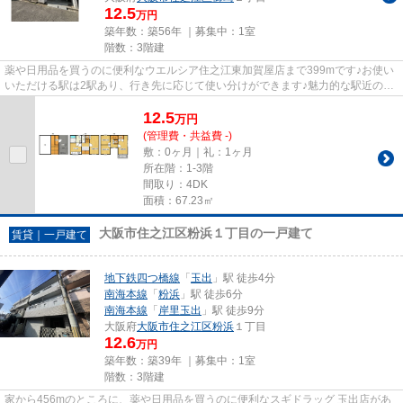
12.5
万円
築年数：築56年 ｜募集中：
1室
階数：3階建
薬や日用品を買うのに便利なウエルシア住之江東加賀屋店まで399mです♪お使い
いただける駅は2駅あり、行き先に応じて使い分けができます♪魅力的な駅近の物
件で、駅まで徒歩10分です♪場...
12.5
万
円
(管理費・共益費 -)
敷：0ヶ月｜礼：1ヶ月
所在階：1-3階
間取り：4DK
面積：67.23㎡
大阪市住之江区粉浜１丁目の一戸建て
賃貸｜一戸建て
地下鉄四つ橋線
「
玉出
」駅 徒歩4分
南海本線
「
粉浜
」駅 徒歩6分
南海本線
「
岸里玉出
」駅 徒歩9分
大阪府
大阪市住之江区
粉浜
１丁目
12.6
万円
築年数：築39年 ｜募集中：
1室
階数：3階建
家から456mのところに、薬や日用品を買うのに便利なスギドラッグ 玉出店があ