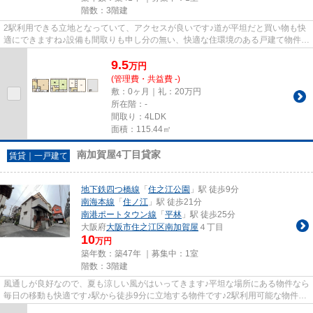
階数：3階建
2駅利用できる立地となっていて、アクセスが良いです♪道が平坦だと買い物も快
適にできますね♪設備も間取りも申し分の無い、快適な住環境のある戸建て物件で
す♪眺望良好な物件で魅力的...
9.5
万
円
(管理費・共益費 -)
敷：0ヶ月｜礼：20万円
所在階：-
間取り：4LDK
面積：115.44㎡
南加賀屋4丁目貸家
賃貸｜一戸建て
地下鉄四つ橋線
「
住之江公園
」駅 徒歩9分
南海本線
「
住ノ江
」駅 徒歩21分
南港ポートタウン線
「
平林
」駅 徒歩25分
大阪府
大阪市住之江区
南加賀屋
４丁目
10
万円
築年数：築47年 ｜募集中：
1室
階数：3階建
風通しが良好なので、夏も涼しい風がはいってきます♪平坦な場所にある物件なら
毎日の移動も快適です♪駅から徒歩9分に立地する物件です♪2駅利用可能な物件な
ので行動範囲も広がります♪...