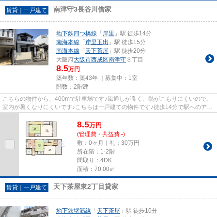
南津守3長谷川借家
賃貸｜一戸建て
地下鉄四つ橋線
「
岸里
」駅 徒歩14分
南海本線
「
岸里玉出
」駅 徒歩15分
南海本線
「
天下茶屋
」駅 徒歩20分
大阪府
大阪市西成区
南津守
３丁目
8.5
万円
築年数：築43年 ｜募集中：
1室
階数：2階建
こちらの物件から、400mで駐車場です♪風通しが良く、熱がこもりにくいので、
室内が暑くなりにくいです♪こちらは一戸建ての物件です♪徒歩14分で駅へのアク
セスが可能な物件です♪住んで...
8.5
万
円
(管理費・共益費 -)
敷：0ヶ月｜礼：30万円
所在階：1-2階
間取り：4DK
面積：70.00㎡
天下茶屋東2丁目貸家
賃貸｜一戸建て
地下鉄堺筋線
「
天下茶屋
」駅 徒歩10分