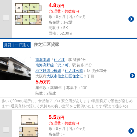
4.8
万
円
(管理費・共益費 -)
敷：0ヶ月｜礼：0ヶ月
所在階：1-2階
間取り：5K
面積：52.30㎡
住之江区貸家
賃貸｜一戸建て
南海本線
「
住ノ江
」駅 徒歩4分
南海高野線
「
沢ノ町
」駅 徒歩15分
地下鉄四つ橋線
「
住之江公園
」駅 徒歩23分
大阪府
大阪市住之江区
住之江
２丁目
5.5
万円
築年数：築69年 ｜募集中：
1室
階数：2階建
歩いて90mの場所に、食品館アプロ 安立店があります♪眺望良好で景色が楽しめ
ます♪通風良好の涼しく気持ちの良い空間をご提供いたします♪駅まで徒歩4分の
位置に立地する、アクセス良好...
5.5
万
円
(管理費・共益費 -)
敷：0ヶ月｜礼：0ヶ月
所在階：-