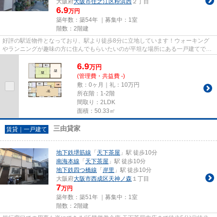
大阪府
大阪市住之江区
粉浜西
２丁目
6.9
万円
築年数：築54年 ｜募集中：
1室
階数：2階建
好評の駅近物件となっており、駅より徒歩8分に立地しています！ウォーキング
やランニングが趣味の方に住んでもらいたいのが平坦な場所にある一戸建てで
す！こちらは一戸建て物件です！...
6.9
万
円
(管理費・共益費 -)
敷：0ヶ月｜礼：10万円
所在階：1-2階
間取り：2LDK
面積：50.33㎡
三由貸家
賃貸｜一戸建て
地下鉄堺筋線
「
天下茶屋
」駅 徒歩10分
南海本線
「
天下茶屋
」駅 徒歩10分
地下鉄四つ橋線
「
岸里
」駅 徒歩10分
大阪府
大阪市西成区
天神ノ森
１丁目
7
万円
築年数：築51年 ｜募集中：
1室
階数：2階建