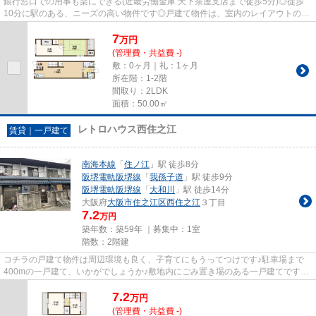
銀行窓口での用事も楽にできる(近畿労働金庫 天下茶屋支店まで徒歩5分)◎徒歩
10分に駅のある、ニーズの高い物件です◎戸建て物件は、室内のレイアウトの自
由度も高くオススメです◎魅力的...
7
万
円
(管理費・共益費 -)
敷：0ヶ月｜礼：1ヶ月
所在階：1-2階
間取り：2LDK
面積：50.00㎡
レトロハウス西住之江
賃貸｜一戸建て
南海本線
「
住ノ江
」駅 徒歩8分
阪堺電軌阪堺線
「
我孫子道
」駅 徒歩9分
阪堺電軌阪堺線
「
大和川
」駅 徒歩14分
大阪府
大阪市住之江区
西住之江
３丁目
7.2
万円
築年数：築59年 ｜募集中：
1室
階数：2階建
コチラの戸建て物件は周辺環境も良く、子育てにもうってつけです♪駐車場まで
400mの一戸建て、いかがでしょうか♪敷地内にごみ置き場のある一戸建てです♪
景色を眺めることには心を癒す効...
7.2
万
円
(管理費・共益費 -)