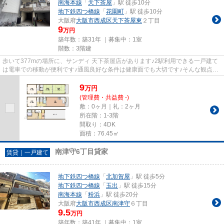
南海本線
「
天下茶屋
」駅 徒歩10分
地下鉄四つ橋線
「
花園町
」駅 徒歩10分
大阪府
大阪市西成区
天下茶屋東
２丁目
9
万円
築年数：築31年 ｜募集中：
1室
階数：3階建
歩いて377mの場所に、サンディ 天下茶屋店があります♪2駅利用できる一戸建て
は電車での移動が便利です♪通風良好な条件は健康面でも大切です♪そんな観点か
らもおすすめの一戸建てをご提...
9
万
円
(管理費・共益費 -)
敷：0ヶ月｜礼：2ヶ月
所在階：1-3階
間取り：4DK
面積：76.45㎡
南津守6丁目貸家
賃貸｜一戸建て
地下鉄四つ橋線
「
北加賀屋
」駅 徒歩5分
地下鉄四つ橋線
「
玉出
」駅 徒歩15分
南海本線
「
粉浜
」駅 徒歩20分
大阪府
大阪市西成区
南津守
６丁目
9.5
万円
築年数：築41年 ｜募集中：
1室