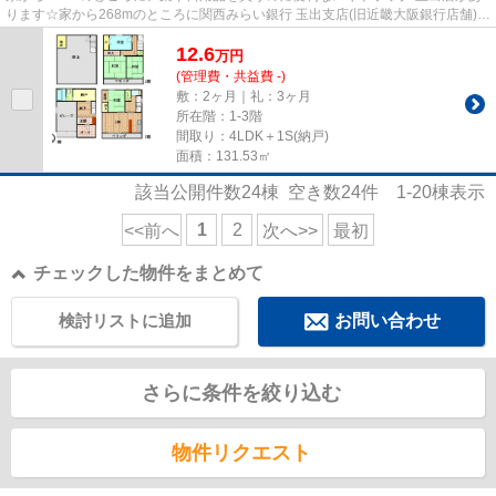
ります☆家から268mのところに関西みらい銀行 玉出支店(旧近畿大阪銀行店舗)が
あります☆良好な眺望で癒され...
12.6
万
円
(管理費・共益費 -)
敷：2ヶ月｜礼：3ヶ月
所在階：1-3階
間取り：4LDK＋1S(納戸)
面積：131.53㎡
該当公開件数
24
棟 空き数
24
件
1-20
棟表示
1
2
<<前へ
次へ>>
最初
チェックした物件をまとめて
検討リストに追加
お問い合わせ
さらに条件を絞り込む
物件リクエスト