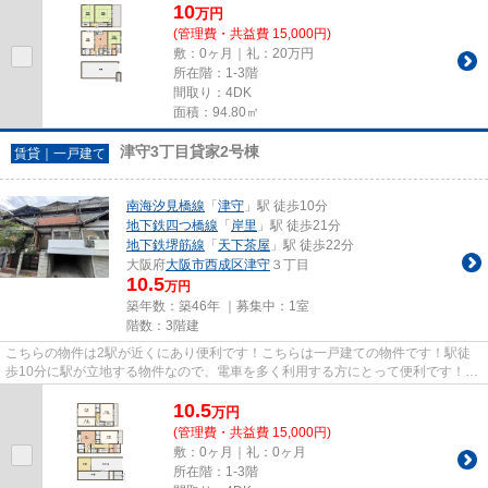
10
万
円
(管理費・共益費 15,000円)
敷：0ヶ月｜礼：20万円
所在階：1-3階
間取り：4DK
面積：94.80㎡
津守3丁目貸家2号棟
賃貸｜一戸建て
南海汐見橋線
「
津守
」駅 徒歩10分
地下鉄四つ橋線
「
岸里
」駅 徒歩21分
地下鉄堺筋線
「
天下茶屋
」駅 徒歩22分
大阪府
大阪市西成区
津守
３丁目
10.5
万円
築年数：築46年 ｜募集中：
1室
階数：3階建
こちらの物件は2駅が近くにあり便利です！こちらは一戸建ての物件です！駅徒
歩10分に駅が立地する物件なので、電車を多く利用する方にとって便利です！駅
まで平坦な物件で、ラクに駅ま...
10.5
万
円
(管理費・共益費 15,000円)
敷：0ヶ月｜礼：0ヶ月
所在階：1-3階