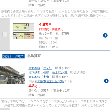
築年数：築47年 ｜募集中：
1室
階数：2階建
敷地内ごみ置き場もあり、ゴミ捨ても楽々♪広々とした室内のある一戸建て物件は
こちらです♪様々な場所へのアクセスが便利になる、2駅利用可能な物件です♪高
いニーズのある、駅徒歩9分の...
4.8
万
円
(管理費・共益費 -)
敷：0ヶ月｜礼：5万円
所在階：1-2階
間取り：3DK
面積：38.95㎡
北島貸家
賃貸｜一戸建て
南海本線
「
住ノ江
」駅 徒歩15分
地下鉄四つ橋線
「
住之江公園
」駅 徒歩18分
南海本線
「
七道
」駅 徒歩15分
大阪府
大阪市住之江区
北島
３丁目
4.8
万円
築年数：築53年 ｜募集中：
1室
階数：2階建
場所が平坦なのは、ランニングをする上で抑えたいポイントですね◎通風良好な
一戸建ては洗濯物も乾きやすくなっています◎駅から徒歩15分のところにある一
戸建てはいかがでしょうか◎敷地...