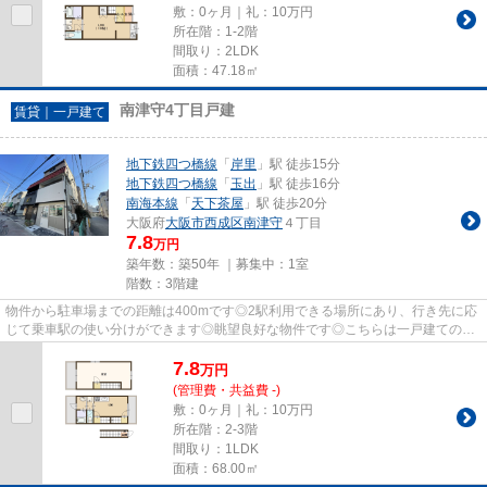
敷：0ヶ月｜礼：10万円
所在階：1-2階
間取り：2LDK
面積：47.18㎡
南津守4丁目戸建
賃貸｜一戸建て
地下鉄四つ橋線
「
岸里
」駅 徒歩15分
地下鉄四つ橋線
「
玉出
」駅 徒歩16分
南海本線
「
天下茶屋
」駅 徒歩20分
大阪府
大阪市西成区
南津守
４丁目
7.8
万円
築年数：築50年 ｜募集中：
1室
階数：3階建
物件から駐車場までの距離は400mです◎2駅利用できる場所にあり、行き先に応
じて乗車駅の使い分けができます◎眺望良好な物件です◎こちらは一戸建ての物
件です◎外出を頻繁にされる方は、...
7.8
万
円
(管理費・共益費 -)
敷：0ヶ月｜礼：10万円
所在階：2-3階
間取り：1LDK
面積：68.00㎡