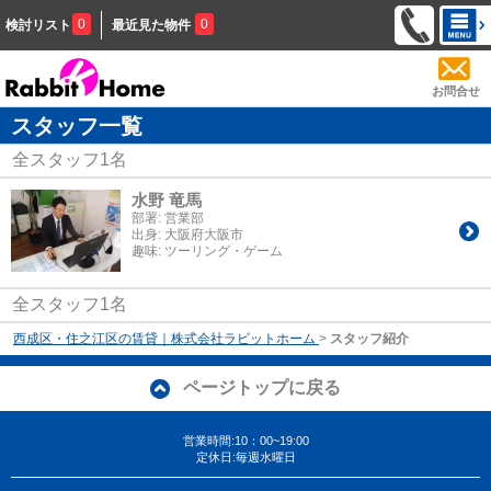
0
0
検討リスト
最近見た物件
お問合せ
スタッフ一覧
全スタッフ
1
名
水野 竜馬
部署:
営業部
出身:
大阪府大阪市
趣味:
ツーリング・ゲーム
全スタッフ1名
西成区・住之江区の賃貸｜株式会社ラビットホーム
>
スタッフ紹介
ページトップに戻る
営業時間:10：00~19:00
定休日:毎週水曜日