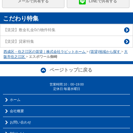
メールで共有する
LINEで共有する
こだわり特集
【賃貸】敷金礼金0の物件特集
【賃貸】貸家特集
西成区・住之江区の賃貸｜株式会社ラビットホーム
>
(賃貸)地域から探す
>
大
阪市住之江区
>
エスポワール御崎
ページトップに戻る
営業時間:10：00~19:00
定休日:毎週水曜日
ホーム
会社概要
お問い合わせ