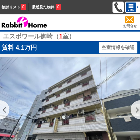
0
0
検討リスト
最近見た物件
お問合せ
エスポワール御崎（
1
室）
賃料
4.1万円
空室情報を確認