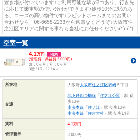
置き場が付いています♪ご利用可能な駅が2つあり、行き先
に応じて乗車駅の使い分けができます♪徒歩10分に駅のあ
る、ニーズの高い物件です♪ラビットホームまでのお問い
合わせなら、06-6658-2233から遠慮なくどうぞ♪大阪市住
之江区エリアに関する事なら当社にお任せください(*´ω`*)
空室一覧
4.1
万
円
NEW
(管理費・共益費 3,000円)
敷：0ヶ月｜礼：0ヶ月
3階 / 1R / 22.14㎡
所在地
大阪府
大阪市住之江区
御崎
５丁目
地下鉄四つ橋線
「
住之江公園
」駅 徒
歩10分
交通
南海本線
「
住ノ江
」駅 徒歩10分
南海本線
「
住吉大社
」駅 徒歩14分
賃料
4.1万円
管理費等
3,000円