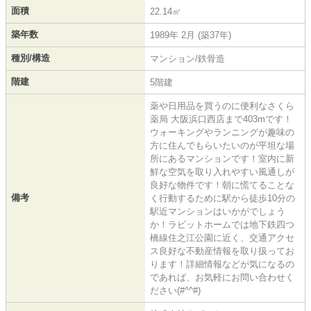
面積
22.14㎡
築年数
1989年 2月 (築37年)
種別/構造
マンション/鉄骨造
階建
5階建
薬や日用品を買うのに便利なさくら
薬局 大阪浜口西店まで403mです！
ウォーキングやランニングが趣味の
方に住んでもらいたいのが平坦な場
所にあるマンションです！室内に新
鮮な空気を取り入れやすい風通しが
良好な物件です！朝に慌てることな
備考
く行動するために駅から徒歩10分の
駅近マンションはいかがでしょう
か！ラビットホームでは地下鉄四つ
橋線住之江公園に近く、交通アクセ
ス良好な不動産情報を取り扱ってお
ります！詳細情報などが気になるの
であれば、お気軽にお問い合わせく
ださい(#^^#)