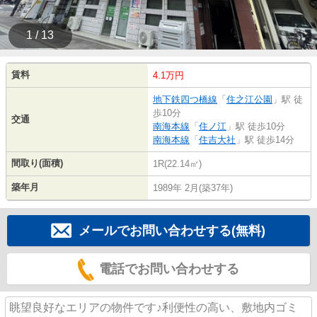
1 / 13
賃料
4.1万円
地下鉄四つ橋線
「
住之江公園
」駅 徒
歩10分
交通
南海本線
「
住ノ江
」駅 徒歩10分
南海本線
「
住吉大社
」駅 徒歩14分
間取り(面積)
1R(22.14㎡)
築年月
1989年 2月(築37年)
メールでお問い合わせする(無料)
電話でお問い合わせする
眺望良好なエリアの物件です♪利便性の高い、敷地内ゴミ