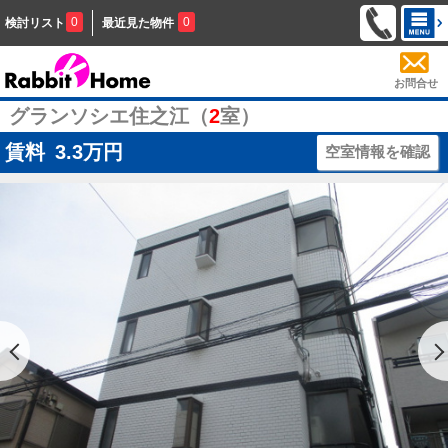
0
0
検討リスト
最近見た物件
お問合せ
グランソシエ住之江（
2
室）
賃料
3.3
万円
空室情報を確認