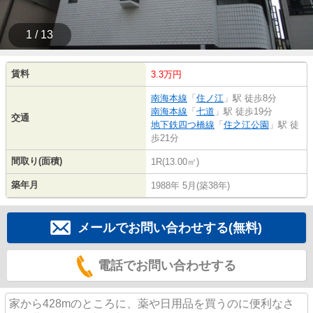
1 / 13
賃料
3.3万円
南海本線
「
住ノ江
」駅 徒歩8分
南海本線
「
七道
」駅 徒歩19分
交通
地下鉄四つ橋線
「
住之江公園
」駅 徒
歩21分
間取り(面積)
1R(13.00㎡)
築年月
1988年 5月(築38年)
メールでお問い合わせする(無料)
電話でお問い合わせする
家から428mのところに、薬や日用品を買うのに便利なさ