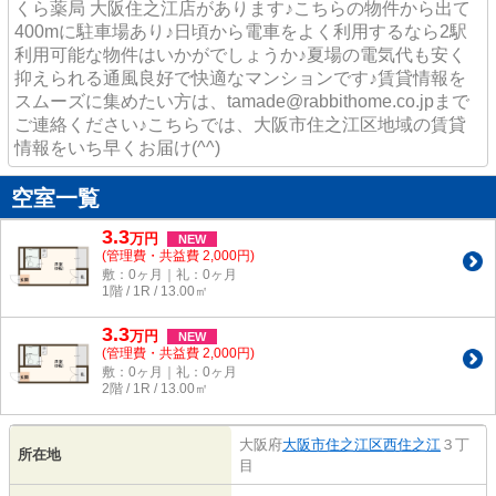
くら薬局 大阪住之江店があります♪こちらの物件から出て
400mに駐車場あり♪日頃から電車をよく利用するなら2駅
利用可能な物件はいかがでしょうか♪夏場の電気代も安く
抑えられる通風良好で快適なマンションです♪賃貸情報を
スムーズに集めたい方は、tamade@rabbithome.co.jpまで
ご連絡ください♪こちらでは、大阪市住之江区地域の賃貸
情報をいち早くお届け(^^)
空室一覧
3.3
万
円
NEW
(管理費・共益費 2,000円)
敷：0ヶ月｜礼：0ヶ月
1階 / 1R / 13.00㎡
3.3
万
円
NEW
(管理費・共益費 2,000円)
敷：0ヶ月｜礼：0ヶ月
2階 / 1R / 13.00㎡
大阪府
大阪市住之江区
西住之江
３丁
所在地
目