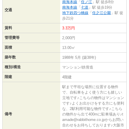
南海本線
「
住ノ江
」駅 徒歩8分
南海本線
「
七道
」駅 徒歩19分
交通
地下鉄四つ橋線
「
住之江公園
」駅 徒
歩21分
賃料
3.3万円
管理費等
2,000円
面積
13.00㎡
築年数
1988年 5月 (築38年)
種別/構造
マンション/鉄骨造
階建
4階建
駅まで平坦な場所に位置する物件
で、自転車をよく使う方にも嬉しい
立地です♪こちらの物件はマンション
です♪よくお出かけをする方にも便利
な、2駅利用可能な物件です♪こちら
備考
の物件から出て400mに駐車場あり♪t
amade@rabbithome.co.jpからお問い
合わせをお待ちしております♪大阪市