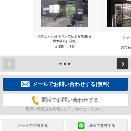
関西みらい銀行 住ノ江駅前支店(旧近
ツル
畿大阪銀行店舗)
約556m／7分
約719
前
メールでお問い合わせする(無料)
電話でお問い合わせする
現況の確認はお気軽にお問い合わせください。
メールで共有する
LINEで共有する