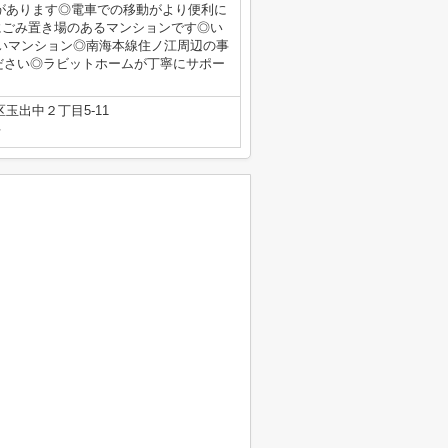
があります◎電車での移動がより便利に
にごみ置き場のあるマンションです◎い
いマンション◎南海本線住ノ江周辺の事
らご連絡ください◎ラビットホームが丁寧にサポー
玉出中２丁目5-11
号