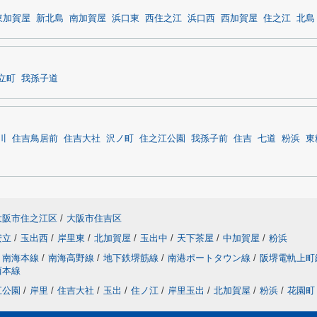
東加賀屋
新北島
南加賀屋
浜口東
西住之江
浜口西
西加賀屋
住之江
北島
立町
我孫子道
川
住吉鳥居前
住吉大社
沢ノ町
住之江公園
我孫子前
住吉
七道
粉浜
東
大阪市住之江区
/
大阪市住吉区
安立
/
玉出西
/
岸里東
/
北加賀屋
/
玉出中
/
天下茶屋
/
中加賀屋
/
粉浜
南海本線
/
南海高野線
/
地下鉄堺筋線
/
南港ポートタウン線
/
阪堺電軌上町
西本線
江公園
/
岸里
/
住吉大社
/
玉出
/
住ノ江
/
岸里玉出
/
北加賀屋
/
粉浜
/
花園町