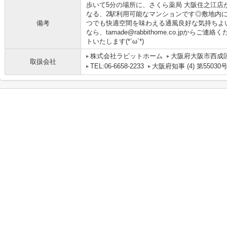
歩いて5分の場所に、さくら薬局 大阪住之江店
なる、2駅利用可能なマンションです◎敷地内
備考
つでも快適空間を味わえる通風良好な気持ちよ
なら、tamade@rabbithome.co.jpか
トいたします(*´ω`*)
株式会社ラビットホーム
大阪府大阪市西成区
取扱会社
TEL:06-6658-2233
大阪府知事 (4) 第55030