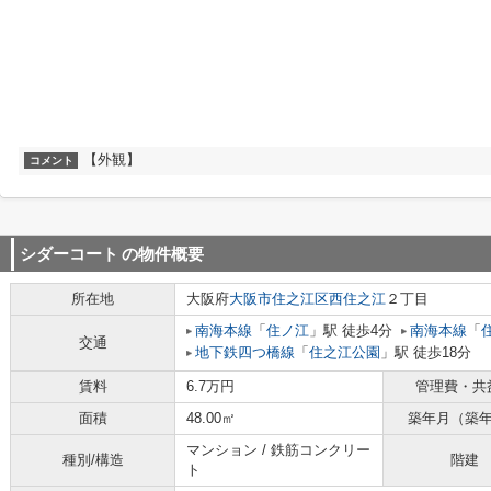
【外観】
コメント
シダーコート
の物件概要
所在地
大阪府
大阪市住之江区
西住之江
２丁目
南海本線
「
住ノ江
」駅 徒歩4分
南海本線
「
交通
地下鉄四つ橋線
「
住之江公園
」駅 徒歩18分
賃料
6.7万円
管理費・共
面積
48.00㎡
築年月（築
マンション / 鉄筋コンクリー
種別/構造
階建
ト