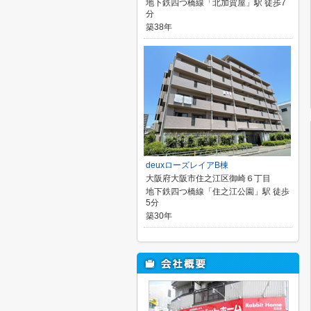
地下鉄四つ橋線「北加賀屋」駅 徒歩7
分
築38年
deuxローズレイアB棟
大阪府大阪市住之江区御崎６丁目
地下鉄四つ橋線「住之江公園」駅 徒歩
5分
築30年