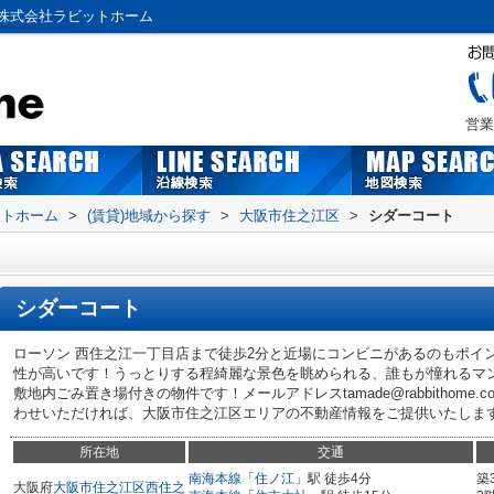
株式会社ラビットホーム
営業
ットホーム
>
(賃貸)地域から探す
>
大阪市住之江区
>
シダーコート
シダーコート
ローソン 西住之江一丁目店まで徒歩2分と近場にコンビニがあるのもポイ
性が高いです！うっとりする程綺麗な景色を眺められる、誰もが憧れるマ
敷地内ごみ置き場付きの物件です！メールアドレスtamade@rabbithome
わせいただければ、大阪市住之江区エリアの不動産情報をご提供いたします(*
所在地
交通
南海本線
「
住ノ江
」駅 徒歩4分
築
大阪府
大阪市住之江区
西住之