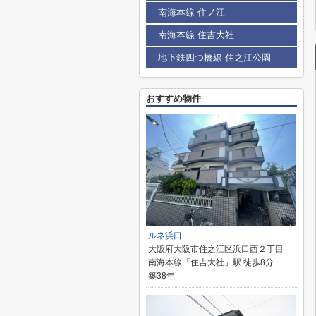
南海本線 住ノ江
南海本線 住吉大社
地下鉄四つ橋線 住之江公園
おすすめ物件
ルネ浜口
大阪府大阪市住之江区浜口西２丁目
南海本線「住吉大社」駅 徒歩8分
築38年