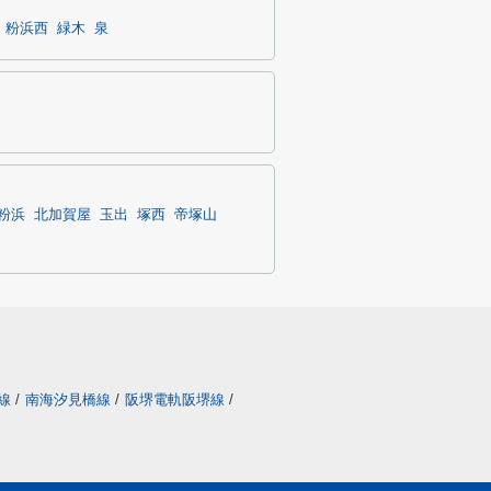
粉浜西
緑木
泉
粉浜
北加賀屋
玉出
塚西
帝塚山
線
/
南海汐見橋線
/
阪堺電軌阪堺線
/