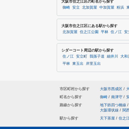
大阪市住之江区の町名から探す
御崎
安立
北加賀屋
中加賀屋
粉浜
大阪市住之江区にある駅から探す
北加賀屋
住之江公園
平林
住ノ江
安
シダーコート周辺の駅から探す
住ノ江
安立町
我孫子道
細井川
大和
平林
東玉出
岸里玉出
市区町村から探す
大阪市西成区
/
町名から探す
御崎
/
南津守
/
路線から探す
地下鉄四つ橋線
/
大阪環状線
/
関
駅から探す
天下茶屋
/
住之