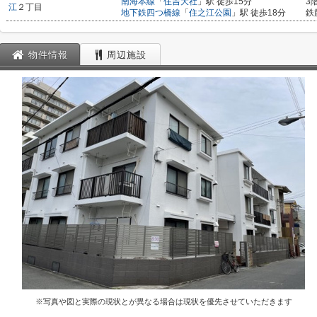
南海本線
「
住吉大社
」駅 徒歩15分
3
江
２丁目
地下鉄四つ橋線
「
住之江公園
」駅 徒歩18分
鉄
物件情報
周辺施設
※写真や図と実際の現状とが異なる場合は現状を優先させていただきます