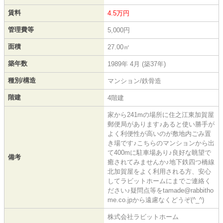
賃料
4.5万円
管理費等
5,000円
面積
27.00㎡
築年数
1989年 4月 (築37年)
種別/構造
マンション/鉄骨造
階建
4階建
家から241mの場所に住之江東加賀屋
郵便局があります♪あると使い勝手が
よく利便性が高いのが敷地内ごみ置
き場です♪こちらのマンションから出
て400mに駐車場あり♪良好な眺望で
備考
癒されてみませんか♪地下鉄四つ橋線
北加賀屋をよく利用される方、安心
してラビットホームにまでご連絡く
ださい♪疑問点等をtamade@rabbitho
me.co.jpから遠慮なくどうぞ(^_^)
株式会社ラビットホーム