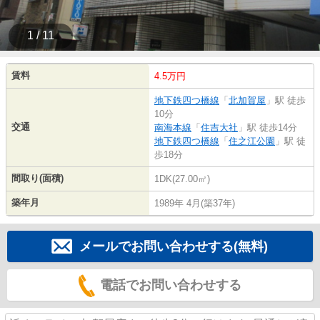
1 / 11
賃料
4.5万円
地下鉄四つ橋線
「
北加賀屋
」駅 徒歩
10分
交通
南海本線
「
住吉大社
」駅 徒歩14分
地下鉄四つ橋線
「
住之江公園
」駅 徒
歩18分
間取り(面積)
1DK(27.00㎡)
築年月
1989年 4月(築37年)
メールでお問い合わせする(無料)
電話でお問い合わせする