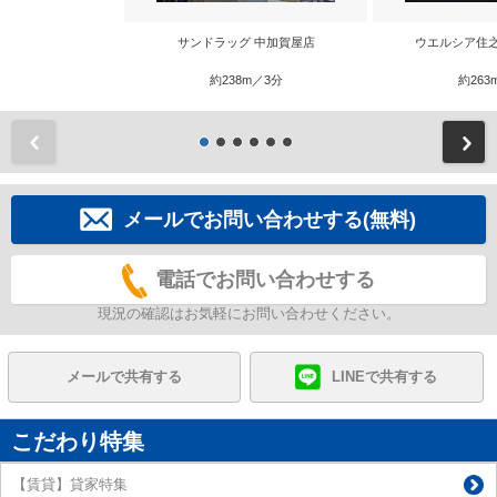
サンドラッグ 中加賀屋店
ウエルシア住
約238m／3分
約263
前
メールでお問い合わせする(無料)
電話でお問い合わせする
現況の確認はお気軽にお問い合わせください。
メールで共有する
LINEで共有する
こだわり特集
【賃貸】貸家特集