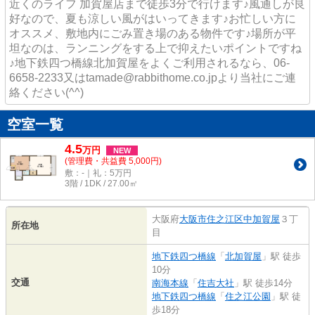
近くのライフ 加賀屋店まで徒歩3分で行けます♪風通しが良
好なので、夏も涼しい風がはいってきます♪お忙しい方に
オススメ、敷地内にごみ置き場のある物件です♪場所が平
坦なのは、ランニングをする上で抑えたいポイントですね
♪地下鉄四つ橋線北加賀屋をよくご利用されるなら、06-
6658-2233又はtamade@rabbithome.co.jpより当社にご連
絡ください(^^)
空室一覧
4.5
万
円
NEW
(管理費・共益費 5,000円)
敷：-｜礼：5万円
3階 / 1DK / 27.00㎡
大阪府
大阪市住之江区
中加賀屋
３丁
所在地
目
地下鉄四つ橋線
「
北加賀屋
」駅 徒歩
10分
交通
南海本線
「
住吉大社
」駅 徒歩14分
地下鉄四つ橋線
「
住之江公園
」駅 徒
歩18分