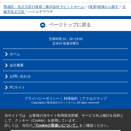
西成区・住之江区の賃貸｜株式会社ラビットホーム
>
(賃貸)地域から探す
>
大
阪市住之江区
>
ハイムヤマウチ
ページトップに戻る
営業時間:10：00~19:00
定休日:毎週水曜日
ホーム
会社概要
お問い合わせ
PCサイト
プライバシーポリシー
利用規約
｜アクセスマップ
｜
Copyright(c) 株式会社ラビットホーム All rights reserved.
当サイトでは、お客様の当サイト利用状況把握、サービス向上検討を目的と
して、クッキー（Cookie）を使用しています。
詳しくは、当社の
「Cookieの取扱いについて」
をご確認ください。