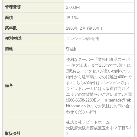
管理費等
3,000円
面積
15.16㎡
築年数
1988年 2月 (築38年)
種別/構造
マンション/鉄骨造
階建
5階建
便利なスーパー「業務用食品スーパ
ー 住之江店」まで233mです♪近くに
2駅ある、アクセスが良い物件です♪
物件から駐車場までの距離は400mで
す♪こちらの物件はマンションです♪
備考
ラビットホームには大阪市住之江区
エリアの賃貸情報がございます♪お電
話06-6658-2233Eメールtamade@rab
bithome.co.jpまでお気軽にお問い合
わせください(^^)
株式会社ラビットホーム
大阪府大阪市西成区玉出中２丁目5-1
取扱会社
1