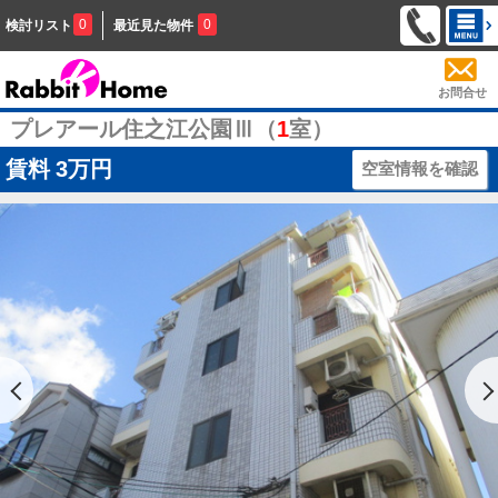
0
0
検討リスト
最近見た物件
お問合せ
プレアール住之江公園Ⅲ（
1
室）
賃料
3万円
空室情報を確認