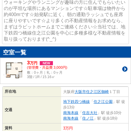
ウォーキングやランニングが趣味の方に住んでもらいたい
のが平坦な場所にあるマンションです☆駐車場は物件から
約400mです☆始発駅に近く、朝の通勤ラッシュでも座席
に座りやすいです☆より多くの不動産情報をお求めなら、
まずはラビットホームまでご連絡ください☆当社では、地
下鉄四つ橋線住之江公園を中心に多種多様な不動産情報を
取り扱っております(^_^)
空室一覧
3
万
円
NEW
(管理費・共益費 3,000円)
敷：0ヶ月｜礼：0ヶ月
3階 / 1R / 15.16㎡
所在地
大阪府
大阪市住之江区
御崎
１丁目
地下鉄四つ橋線
「
住之江公園
」駅 徒
歩13分
交通
南海本線
「
住吉大社
」駅 徒歩10分
南海本線
「
住ノ江
」駅 徒歩18分
賃料
3万円