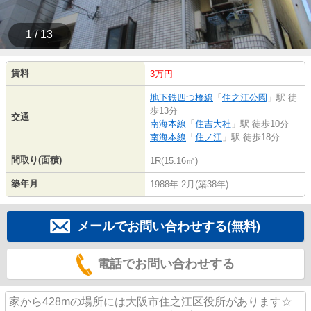
1 / 13
賃料
3万円
地下鉄四つ橋線
「
住之江公園
」駅 徒
歩13分
交通
南海本線
「
住吉大社
」駅 徒歩10分
南海本線
「
住ノ江
」駅 徒歩18分
間取り(面積)
1R(15.16㎡)
築年月
1988年 2月(築38年)
メールでお問い合わせする(無料)
電話でお問い合わせする
家から428mの場所には大阪市住之江区役所があります☆