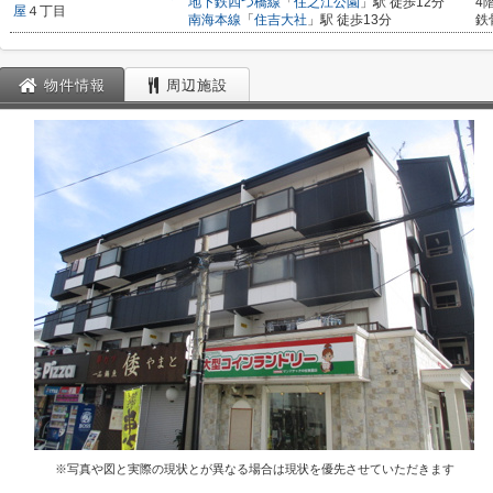
地下鉄四つ橋線
「
住之江公園
」駅 徒歩12分
4
屋
４丁目
南海本線
「
住吉大社
」駅 徒歩13分
鉄
物件情報
周辺施設
※写真や図と実際の現状とが異なる場合は現状を優先させていただきます