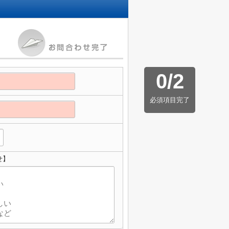
0
/
2
必須項目完了
せ】