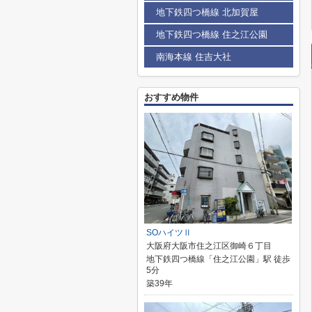
地下鉄四つ橋線 北加賀屋
地下鉄四つ橋線 住之江公園
南海本線 住吉大社
おすすめ物件
SOハイツⅡ
大阪府大阪市住之江区御崎６丁目
地下鉄四つ橋線「住之江公園」駅 徒歩
5分
築39年