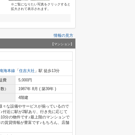
※ご覧になりたい写真をクリックすると
拡大されて表示されます。
情報の見方
【マンション】
南海本線
「
住吉大社
」駅 徒歩13分
益費
5,000円
年数）
1987年 8月 ( 築39年 )
4階建
様々な設備やサービスが揃っているので
♪付近に駅が2駅あり、行き先に応じて
10分の物件です♪最上階のマンションで
アの賃貸情報が豊富です♪もちろん、店舗