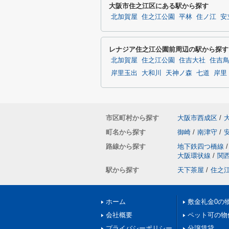
大阪市住之江区にある駅から探す
北加賀屋
住之江公園
平林
住ノ江
安
レナジア住之江公園前周辺の駅から探す
北加賀屋
住之江公園
住吉大社
住吉
岸里玉出
大和川
天神ノ森
七道
岸里
市区町村から探す
大阪市西成区
/
町名から探す
御崎
/
南津守
/
路線から探す
地下鉄四つ橋線
/
大阪環状線
/
関
駅から探す
天下茶屋
/
住之
ホーム
敷金礼金0の
会社概要
ペット可の物
プライバシーポリシー
分譲賃貸