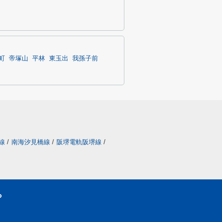
町
帝塚山
平林
東玉出
我孫子前
線
/
南海汐見橋線
/
阪堺電軌阪堺線
/
ら