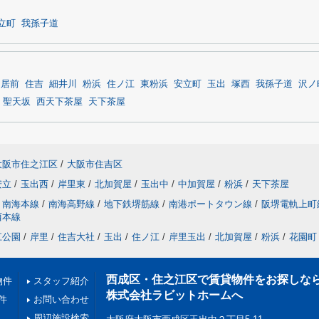
立町
我孫子道
鳥居前
住吉
細井川
粉浜
住ノ江
東粉浜
安立町
玉出
塚西
我孫子道
沢ノ
聖天坂
西天下茶屋
天下茶屋
大阪市住之江区
/
大阪市住吉区
安立
/
玉出西
/
岸里東
/
北加賀屋
/
玉出中
/
中加賀屋
/
粉浜
/
天下茶屋
南海本線
/
南海高野線
/
地下鉄堺筋線
/
南港ポートタウン線
/
阪堺電軌上町
西本線
江公園
/
岸里
/
住吉大社
/
玉出
/
住ノ江
/
岸里玉出
/
北加賀屋
/
粉浜
/
花園町
西成区・住之江区で賃貸物件をお探しな
物件
スタッフ紹介
株式会社ラビットホームへ
件
お問い合わせ
周辺施設検索