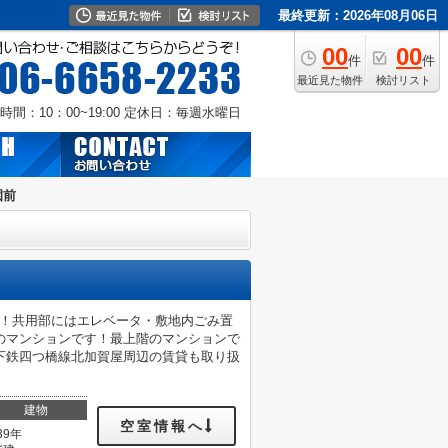
最終更新：2026年08月06日
00
00
件
件
最近見た物件
検討リスト
時間：10：00~19:00
定休日：毎週水曜日
園前
す！共用部にはエレベータ・敷地内ごみ置
のマンションです！最上階のマンションで
下鉄四つ橋線北加賀屋周辺の賃貸も取り扱
建物
空室情報へ
39年