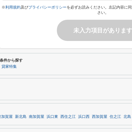
※
利用規約
及び
プライバシーポリシー
を必ずお読みください。左記内容に同
さい。
未入力項目がありま
条件から探す
】貸家特集
東加賀屋
新北島
南加賀屋
浜口東
西住之江
浜口西
西加賀屋
住之江
北島