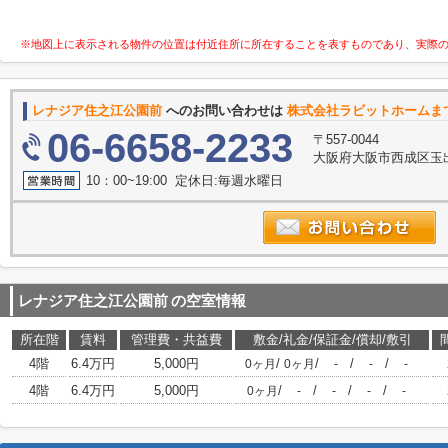
※地図上に表示される物件の位置は付近住所に所在することを表すものであり、実際
レナジア住之江公園前
へのお問い合わせは
株式会社ラビットホームま
06-6658-2233
〒557-0044
大阪府大阪市西成区玉出
10：00~19:00 定休日:毎週水曜日
レナジア住之江公園前
の空室情報
所在階
賃料
管理費・共益費
敷金/礼金/保証金/償却/敷引
4階
6.4万円
5,000円
/
/
/
/
0ヶ月
0ヶ月
-
-
-
4階
6.4万円
5,000円
/
/
/
/
0ヶ月
-
-
-
-