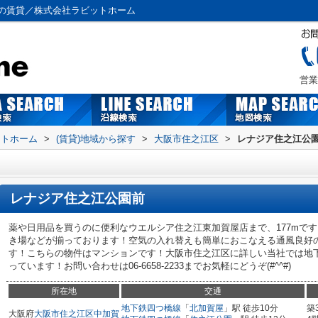
の賃貸／株式会社ラビットホーム
営業
ットホーム
>
(賃貸)地域から探す
>
大阪市住之江区
>
レナジア住之江公
レナジア住之江公園前
薬や日用品を買うのに便利なウエルシア住之江東加賀屋店まで、177mで
き場などが揃っております！空気の入れ替えも簡単におこなえる通風良好
す！こちらの物件はマンションです！大阪市住之江区に詳しい当社では地
っています！お問い合わせは06-6658-2233までお気軽にどうぞ(#^^#)
所在地
交通
地下鉄四つ橋線
「
北加賀屋
」駅 徒歩10分
築
大阪府
大阪市住之江区
中加賀