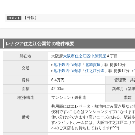
【外観】
コメント
レナジア住之江公園前
の物件概要
所在地
大阪府
大阪市住之江区
中加賀屋
４丁目
地下鉄四つ橋線
「
北加賀屋
」駅 徒歩10分
交通
地下鉄四つ橋線
「
住之江公園
」駅 徒歩12分
賃料
6.4万円
管理費・共
面積
42.00㎡
築年月（築
種別/構造
マンション / 鉄骨造
階建
共用部にはエレベータ・敷地内ごみ置き場など
便利です♪こちらはマンションタイプになります
備考
使い分けができます♪高いニーズのある、駅徒歩
す♪ラビットホームには、大阪市住之江区エリ
へのご来店もお待ちしております(*^^*)