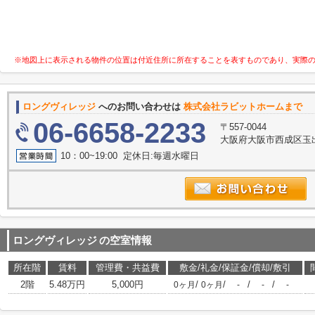
※地図上に表示される物件の位置は付近住所に所在することを表すものであり、実際
ロングヴィレッジ
へのお問い合わせは
株式会社ラビットホームまで
06-6658-2233
〒557-0044
大阪府大阪市西成区玉出
10：00~19:00 定休日:毎週水曜日
ロングヴィレッジ
の空室情報
所在階
賃料
管理費・共益費
敷金/礼金/保証金/償却/敷引
2階
5.48万円
5,000円
/
/
/
/
0ヶ月
0ヶ月
-
-
-