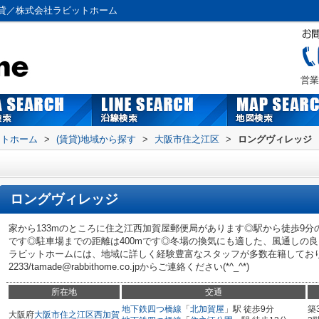
貸／株式会社ラビットホーム
営業
ットホーム
>
(賃貸)地域から探す
>
大阪市住之江区
>
ロングヴィレッジ
ロングヴィレッジ
家から133mのところに住之江西加賀屋郵便局があります◎駅から徒歩9
です◎駐車場までの距離は400mです◎冬場の換気にも適した、風通しの
ラビットホームには、地域に詳しく経験豊富なスタッフが多数在籍しております
2233/tamade@rabbithome.co.jpからご連絡ください(*^_^*)
所在地
交通
地下鉄四つ橋線
「
北加賀屋
」駅 徒歩9分
築
大阪府
大阪市住之江区
西加賀