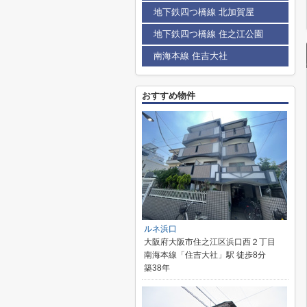
地下鉄四つ橋線 北加賀屋
地下鉄四つ橋線 住之江公園
南海本線 住吉大社
おすすめ物件
ルネ浜口
大阪府大阪市住之江区浜口西２丁目
南海本線「住吉大社」駅 徒歩8分
築38年