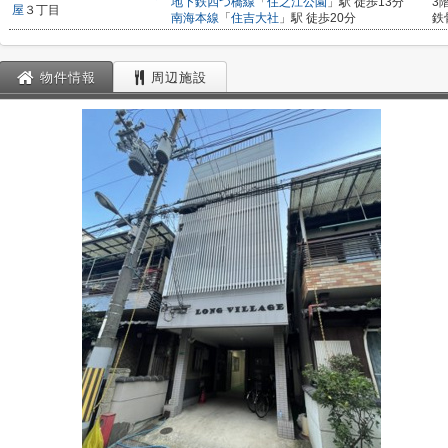
地下鉄四つ橋線
「
住之江公園
」駅 徒歩13分
3
屋
３丁目
南海本線
「
住吉大社
」駅 徒歩20分
鉄
物件情報
周辺施設