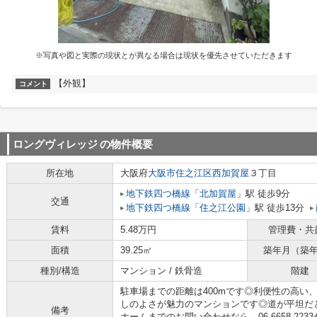
※写真や図と実際の現状とが異なる場合は現状を優先させていただきます
【外観】
コメント
ロングヴィレッジ
の物件概要
所在地
大阪府
大阪市住之江区
西加賀屋
３丁目
地下鉄四つ橋線
「
北加賀屋
」駅 徒歩9分
交通
地下鉄四つ橋線
「
住之江公園
」駅 徒歩13分
賃料
5.48万円
管理費・共
面積
39.25㎡
築年月（築
種別/構造
マンション / 鉄骨造
階建
駐車場までの距離は400mです◎利便性の高い
しのよさが魅力のマンションです◎道が平坦だ
備考
ホームまでのお問い合わせなら、06-6658-2