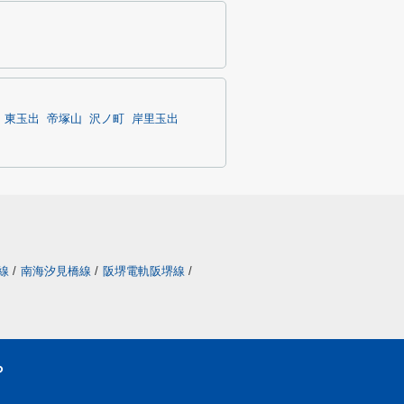
東玉出
帝塚山
沢ノ町
岸里玉出
線
/
南海汐見橋線
/
阪堺電軌阪堺線
/
ら