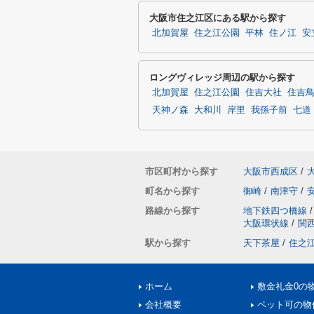
大阪市住之江区にある駅から探す
北加賀屋
住之江公園
平林
住ノ江
安
ロングヴィレッジ周辺の駅から探す
北加賀屋
住之江公園
住吉大社
住吉
天神ノ森
大和川
岸里
我孫子前
七道
市区町村から探す
大阪市西成区
/
町名から探す
御崎
/
南津守
/
路線から探す
地下鉄四つ橋線
/
大阪環状線
/
関
駅から探す
天下茶屋
/
住之
ホーム
敷金礼金0の
会社概要
ペット可の物