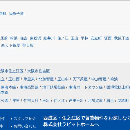
立町
我孫子道
鳥居前
粉浜
住吉
東粉浜
細井川
住ノ江
玉出
平林
安立町
塚西
我孫子道
西天下茶屋
聖天坂
大阪市住之江区
/
大阪市住吉区
安立
/
玉出西
/
岸里東
/
北加賀屋
/
玉出中
/
天下茶屋
/
中加賀屋
/
粉浜
南海本線
/
南海高野線
/
地下鉄堺筋線
/
南港ポートタウン線
/
阪堺電軌上町
西本線
江公園
/
岸里
/
住吉大社
/
玉出
/
住ノ江
/
岸里玉出
/
北加賀屋
/
粉浜
/
花園町
西成区・住之江区で賃貸物件をお探しな
物件
スタッフ紹介
株式会社ラビットホームへ
件
お問い合わせ