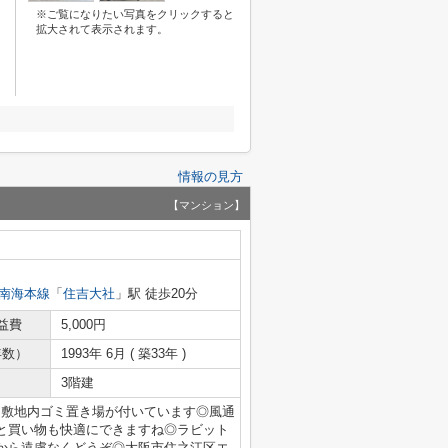
※ご覧になりたい写真をクリックすると
拡大されて表示されます。
情報の見方
【マンション】
南海本線
「
住吉大社
」駅 徒歩20分
益費
5,000円
年数）
1993年 6月 ( 築33年 )
3階建
、敷地内ゴミ置き場が付いています◎風通
と買い物も快適にできますね◎ラビット
233から遠慮なくどうぞ◎大阪市住之江区エ