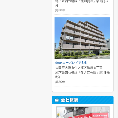
地下鉄四つ橋線「北加賀屋」駅 徒歩7
分
築38年
deuxローズレイアB棟
大阪府大阪市住之江区御崎６丁目
地下鉄四つ橋線「住之江公園」駅 徒歩
5分
築30年