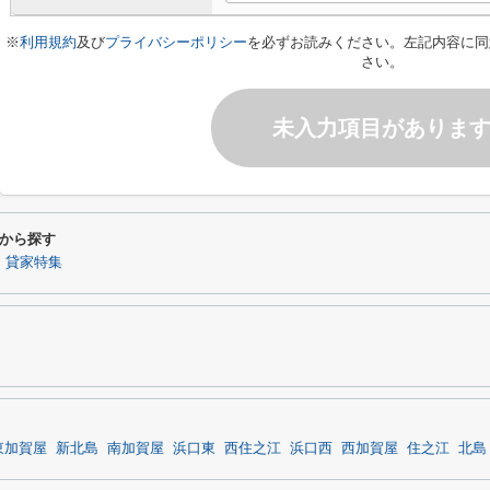
※
利用規約
及び
プライバシーポリシー
を必ずお読みください。左記内容に同
さい。
未入力項目がありま
から探す
】貸家特集
東加賀屋
新北島
南加賀屋
浜口東
西住之江
浜口西
西加賀屋
住之江
北島