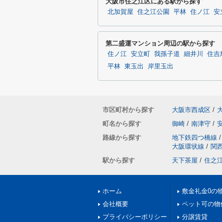
大阪市住之江区にある駅から探す
北加賀屋
住之江公園
平林
住ノ江
安
第二盛運マンション周辺の駅から探す
住ノ江
安立町
我孫子道
細井川
住吉
平林
東玉出
岸里玉出
市区町村から探す
大阪市西成区
/
町名から探す
御崎
/
南津守
/
路線から探す
地下鉄四つ橋線
/
大阪環状線
/
関
駅から探す
天下茶屋
/
住之
ホーム
敷金礼金0の
会社概要
ペット可の物
プライバシーポリシー
分譲賃貸