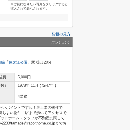
※ご覧になりたい写真をクリックすると
拡大されて表示されます。
情報の見方
【マンション】
橋線
「
住之江公園
」駅 徒歩20分
益費
5,000円
年数）
1978年 11月 ( 築47年 )
4階建
たいポイントですね！最上階の物件で
持ちよい物件！駅まで歩いてアクセスで
ビットホームスタッフが不動産に関して
tamade@rabbithome.co.jpまでお