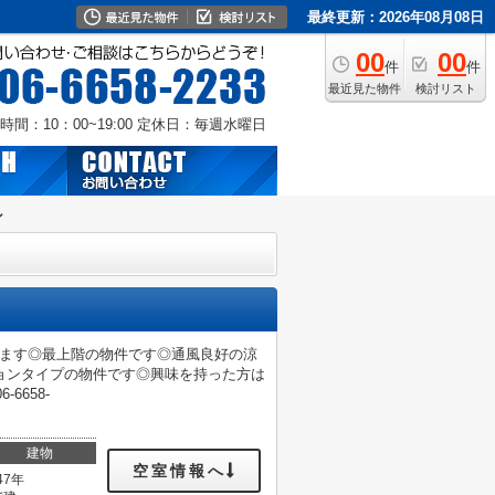
最終更新：2026年08月08日
00
00
件
件
最近見た物件
検討リスト
時間：10：00~19:00
定休日：毎週水曜日
ン
ります◎最上階の物件です◎通風良好の涼
ョンタイプの物件です◎興味を持った方は
6658-
建物
空室情報へ
47年