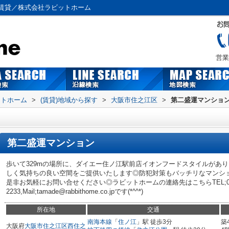
賃貸／株式会社ラビットホーム
営業
ットホーム
>
(賃貸)地域から探す
>
大阪市住之江区
>
第二盛運マンショ
第二盛運マンション
歩いて329mの場所に、ダイエー住ノ江駅前店イオンフードスタイルがあ
しく気持ちの良い空間をご提供いたします◎防犯対策もバッチリなマンシ
是非お気軽にお問い合せください◎ラビットホームの連絡先はこちらTEL;06-
2233,Mail;tamade@rabbithome.co.jpです(*^^*)
所在地
交通
南海本線
「
住ノ江
」駅 徒歩3分
築
大阪府
大阪市住之江区
西住之