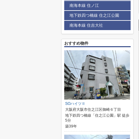
南海本線 住ノ江
地下鉄四つ橋線 住之江公園
南海本線 住吉大社
おすすめ物件
SOハイツⅡ
大阪府大阪市住之江区御崎６丁目
地下鉄四つ橋線「住之江公園」駅 徒歩
5分
築39年