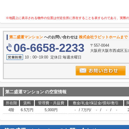
※地図上に表示される物件の位置は付近住所に所在することを表すものであり、実際
第二盛運マンション
へのお問い合わせは
株式会社ラビットホームまで
06-6658-2233
〒557-0044
大阪府大阪市西成区玉出
10：00~19:00 定休日:毎週水曜日
第二盛運マンション
の空室情報
所在階
賃料
管理費・共益費
敷金/礼金/保証金/償却/敷引
4階
6.5万円
5,000円
/
/
/
/
-
7万円
-
-
-