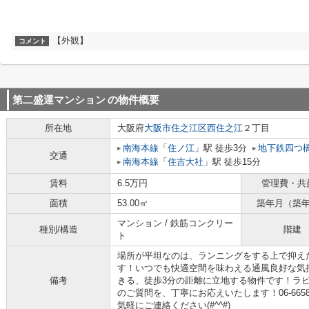
【外観】
コメント
第二盛運マンション
の物件概要
所在地
大阪府
大阪市住之江区
西住之江
２丁目
南海本線
「
住ノ江
」駅 徒歩3分
地下鉄四つ
交通
南海本線
「
住吉大社
」駅 徒歩15分
賃料
6.5万円
管理費・共
面積
53.00㎡
築年月（築
マンション / 鉄筋コンクリー
種別/構造
階建
ト
場所が平坦なのは、ランニングをする上で抑え
す！いつでも快適空間を味わえる通風良好な気
備考
きる、徒歩3分の距離に立地する物件です！ラ
のご質問を、丁寧にお応えいたします！06-6658-2233/
気軽にご連絡ください(#^^#)