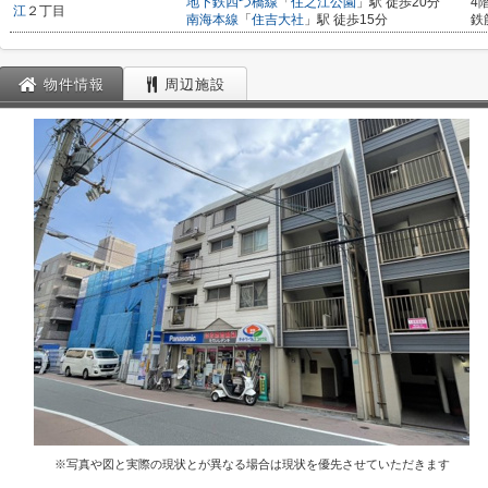
地下鉄四つ橋線
「
住之江公園
」駅 徒歩20分
4
江
２丁目
南海本線
「
住吉大社
」駅 徒歩15分
鉄
物件情報
周辺施設
※写真や図と実際の現状とが異なる場合は現状を優先させていただきます