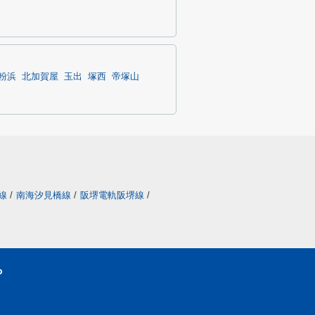
粉浜
北加賀屋
玉出
塚西
帝塚山
線
/
南海汐見橋線
/
阪堺電軌阪堺線
/
ら