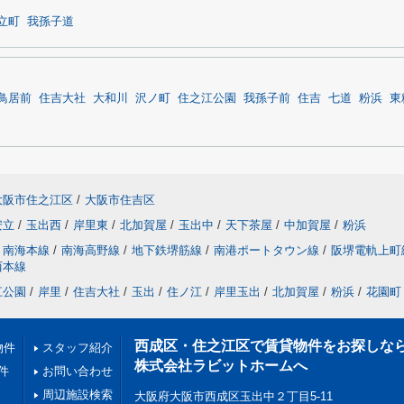
立町
我孫子道
鳥居前
住吉大社
大和川
沢ノ町
住之江公園
我孫子前
住吉
七道
粉浜
東
大阪市住之江区
/
大阪市住吉区
安立
/
玉出西
/
岸里東
/
北加賀屋
/
玉出中
/
天下茶屋
/
中加賀屋
/
粉浜
南海本線
/
南海高野線
/
地下鉄堺筋線
/
南港ポートタウン線
/
阪堺電軌上町
西本線
江公園
/
岸里
/
住吉大社
/
玉出
/
住ノ江
/
岸里玉出
/
北加賀屋
/
粉浜
/
花園町
西成区・住之江区で賃貸物件をお探しな
物件
スタッフ紹介
株式会社ラビットホームへ
件
お問い合わせ
周辺施設検索
大阪府大阪市西成区玉出中２丁目5-11