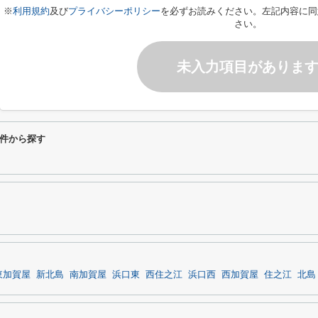
※
利用規約
及び
プライバシーポリシー
を必ずお読みください。左記内容に同
さい。
未入力項目がありま
件から探す
東加賀屋
新北島
南加賀屋
浜口東
西住之江
浜口西
西加賀屋
住之江
北島