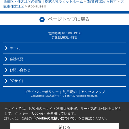
西成区・住之江区の賃貸｜株式会社ラビットホーム
>
(賃貸)地域から探す
>
大
阪市住之江区
>
ApplauseⅡ
ページトップに戻る
営業時間:10：00~19:00
定休日:毎週水曜日
ホーム
会社概要
お問い合わせ
PCサイト
プライバシーポリシー
利用規約
｜アクセスマップ
｜
Copyright(c) 株式会社ラビットホーム All rights reserved.
当サイトでは、お客様の当サイト利用状況把握、サービス向上検討を目的と
して、クッキー（Cookie）を使用しています。
詳しくは、当社の
「Cookieの取扱いについて」
をご確認ください。
閉じる