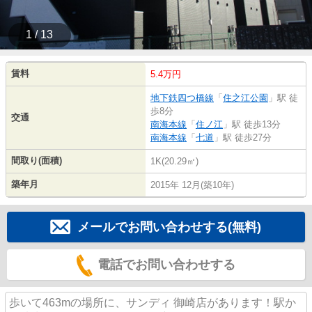
1 / 13
賃料
5.4万円
地下鉄四つ橋線
「
住之江公園
」駅 徒
歩8分
交通
南海本線
「
住ノ江
」駅 徒歩13分
南海本線
「
七道
」駅 徒歩27分
間取り(面積)
1K(20.29㎡)
築年月
2015年 12月(築10年)
メールでお問い合わせする(無料)
電話でお問い合わせする
歩いて463mの場所に、サンディ 御崎店があります！駅か