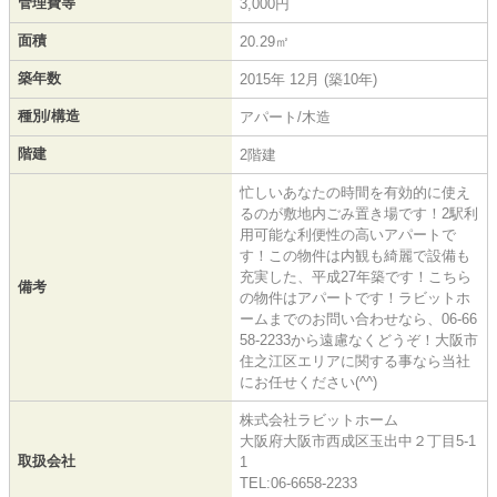
管理費等
3,000円
面積
20.29㎡
築年数
2015年 12月 (築10年)
種別/構造
アパート/木造
階建
2階建
忙しいあなたの時間を有効的に使え
るのが敷地内ごみ置き場です！2駅利
用可能な利便性の高いアパートで
す！この物件は内観も綺麗で設備も
充実した、平成27年築です！こちら
備考
の物件はアパートです！ラビットホ
ームまでのお問い合わせなら、06-66
58-2233から遠慮なくどうぞ！大阪市
住之江区エリアに関する事なら当社
にお任せください(^^)
株式会社ラビットホーム
大阪府大阪市西成区玉出中２丁目5-1
取扱会社
1
TEL:06-6658-2233