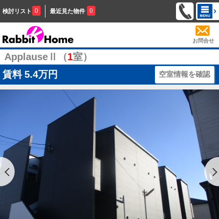
0
0
検討リスト
最近見た物件
お問合せ
ApplauseⅡ（
1
室）
賃料
5.4万円
空室情報を確認