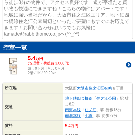
ら徒歩8分の物件で、アクセス良好です！道が平坦だと買
い物も快適にできますね！こちらの物件はアパートです！
地域に強い当社だから、大阪市住之江区エリア、地下鉄四
つ橋線住之江公園周辺といったご要望にもすぐにお応えで
きます！お問い合わせはいつでもお気軽に
tamade@rabbithome.co.jpへ(*^_^*)
空室一覧
5.4
万
円
(管理費・共益費 3,000円)
敷：0ヶ月｜礼：0ヶ月
2階 / 1K / 20.29㎡
所在地
大阪府
大阪市住之江区
御崎
８丁目
地下鉄四つ橋線
「
住之江公園
」駅 徒
歩8分
交通
南海本線
「
住ノ江
」駅 徒歩13分
南海本線
「
七道
」駅 徒歩27分
賃料
5.4万円