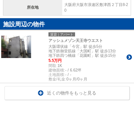
大阪府大阪市浪速区敷津西２丁目8-2
所在地
0
施設周辺の物件
賃貸｜アパート
アッシュメゾン天王寺ウエスト
大阪環状線「今宮」駅 徒歩5分
地下鉄御堂筋線「大国町」駅 徒歩13分
地下鉄四つ橋線「花園町」駅 徒歩15分
5.5万円
間取:
1K
建物面積:
- / 6.62坪
土地面積:
- / -
敷金/礼金:
0ヶ月/0ヶ月
近くの物件をもっと見る