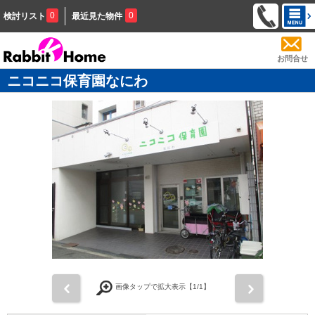
0
0
検討リスト
最近見た物件
お問合せ
ニコニコ保育園なにわ
前
次
画像タップで拡大表示【
1
/1】