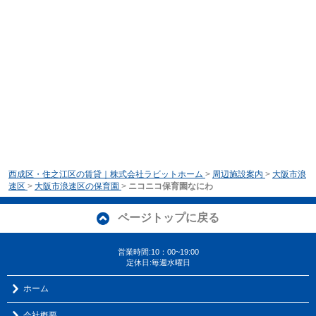
西成区・住之江区の賃貸｜株式会社ラビットホーム
>
周辺施設案内
>
大阪市浪
速区
>
大阪市浪速区の保育園
>
ニコニコ保育園なにわ
ページトップに戻る
営業時間:10：00~19:00
定休日:毎週水曜日
ホーム
会社概要