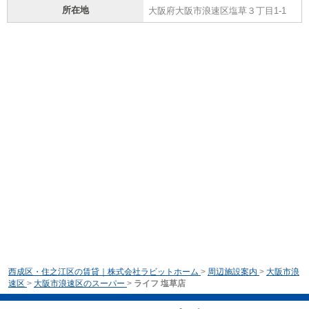
所在地
大阪府大阪市浪速区塩草３丁目1-1
西成区・住之江区の賃貸｜株式会社ラビットホーム
>
周辺施設案内
>
大阪市浪
速区
>
大阪市浪速区のスーパー
>
ライフ 塩草店