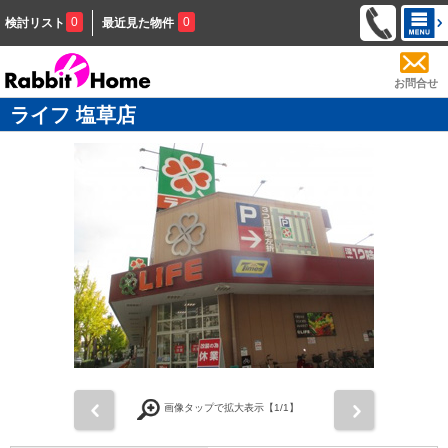
0
0
検討リスト
最近見た物件
お問合せ
ライフ 塩草店
前
次
画像タップで拡大表示【
1
/1】