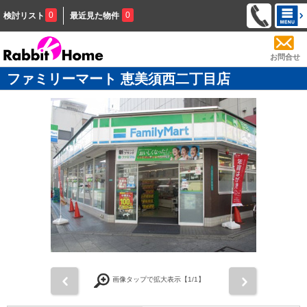
0
0
検討リスト
最近見た物件
お問合せ
ファミリーマート 恵美須西二丁目店
前
次
画像タップで拡大表示【
1
/1】