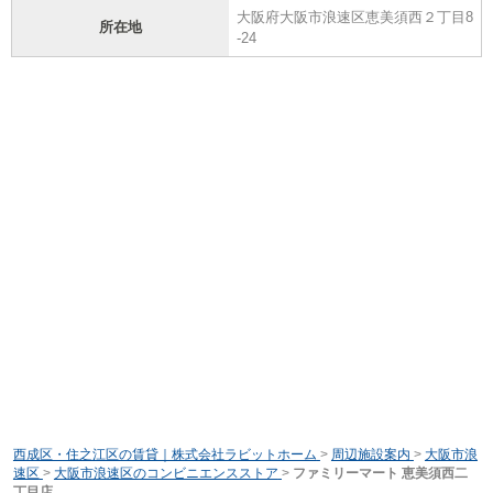
大阪府大阪市浪速区恵美須西２丁目8
所在地
-24
西成区・住之江区の賃貸｜株式会社ラビットホーム
>
周辺施設案内
>
大阪市浪
速区
>
大阪市浪速区のコンビニエンスストア
>
ファミリーマート 恵美須西二
丁目店