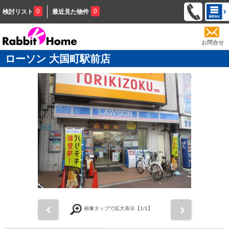
0
0
検討リスト
最近見た物件
お問合せ
ローソン 大国町駅前店
前
次
画像タップで拡大表示【
1
/1】