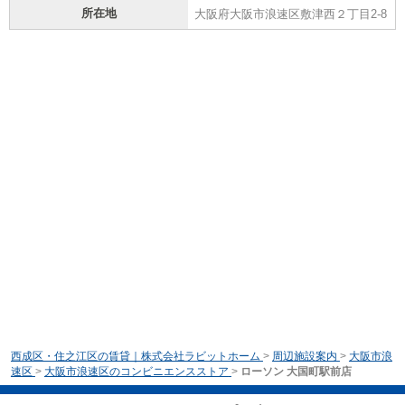
所在地
大阪府大阪市浪速区敷津西２丁目2-8
西成区・住之江区の賃貸｜株式会社ラビットホーム
>
周辺施設案内
>
大阪市浪
速区
>
大阪市浪速区のコンビニエンスストア
>
ローソン 大国町駅前店