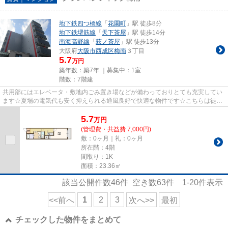
地下鉄四つ橋線
「
花園町
」駅 徒歩8分
地下鉄堺筋線
「
天下茶屋
」駅 徒歩14分
南海高野線
「
萩ノ茶屋
」駅 徒歩13分
大阪府
大阪市西成区
梅南
３丁目
5.7
万円
築年数：築7年 ｜募集中：
1室
階数：7階建
共用部にはエレベータ・敷地内ごみ置き場などが備わっておりとても充実してい
ます☆夏場の電気代も安く抑えられる通風良好で快適な物件です☆こちらは徒歩
8分に立地する物件です☆移動範...
5.7
万
円
(管理費・共益費 7,000円)
敷：0ヶ月｜礼：0ヶ月
所在階：4階
間取り：1K
面積：23.36㎡
該当公開件数
46
件 空き数
63
件
1-20
件表示
1
2
3
<<前へ
次へ>>
最初
チェックした物件をまとめて