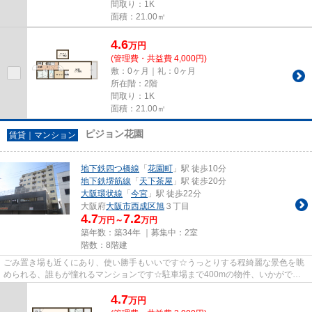
間取り：1K
面積：21.00㎡
4.6
万
円
(管理費・共益費 4,000円)
敷：0ヶ月｜礼：0ヶ月
所在階：2階
間取り：1K
面積：21.00㎡
ピジョン花園
賃貸｜マンション
地下鉄四つ橋線
「
花園町
」駅 徒歩10分
地下鉄堺筋線
「
天下茶屋
」駅 徒歩20分
大阪環状線
「
今宮
」駅 徒歩22分
大阪府
大阪市西成区
旭
３丁目
4.7
7.2
万円～
万円
築年数：築34年 ｜募集中：
2室
階数：8階建
ごみ置き場も近くにあり、使い勝手もいいです☆うっとりする程綺麗な景色を眺
められる、誰もが憧れるマンションです☆駐車場まで400mの物件、いかがでし
ょうか☆通風良好のマンションなの...
4.7
万
円