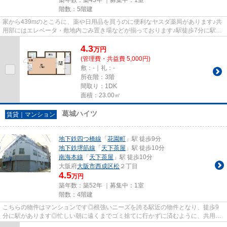
階数：5階建
家から439mのところに、薬や日用品を買うのに便利なヤスダ薬局があります♪共
用部にはエレベータ・敷地内ごみ置き場などが揃っております♪駅徒歩7分に駅が
立地する物件なので、電車を多...
4.3
万
円
(管理費・共益費 5,000円)
敷：-｜礼：-
所在階：3階
間取り：1DK
面積：23.00㎡
葛城ハイツ
賃貸｜マンション
地下鉄四つ橋線
「
花園町
」駅 徒歩9分
地下鉄堺筋線
「
天下茶屋
」駅 徒歩10分
南海本線
「
天下茶屋
」駅 徒歩10分
大阪府
大阪市西成区
松
２丁目
4.5
万円
築年数：築52年 ｜募集中：
1室
階数：4階建
こちらの物件はマンションです◎根強いニーズを誇る駅近の物件となり、徒歩9
分に駅があります◎忙しい朝に遠くまでゴミ捨てに行かずに済むように、共用部
にゴミ置き場を備え付けておりま...