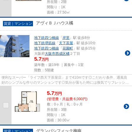
所在階：2階
間取り：1K
面積：27.50㎡
アヴィＢＪハウス橘
賃貸｜マンション
地下鉄四つ橋線
「
岸里
」駅 徒歩8分
地下鉄堺筋線
「
天下茶屋
」駅 徒歩10分
地下鉄四つ橋線
「
花園町
」駅 徒歩15分
大阪府
大阪市西成区
橘
２丁目
5.7
万円
築年数：築19年 ｜募集中：
1室
階数：5階建
便利なスーパー「ライフ西天下茶屋店」まで410mです◎こだわり条件、通風良
好のシンプルな作りのマンションです◎気分が落ちた時には換気でリフレッシュ
しましょう◎平坦な場所にあるマン...
5.7
万
円
(管理費・共益費 6,000円)
敷：0ヶ月｜礼：0ヶ月
所在階：3階
間取り：1K
面積：30.00㎡
グランパシフィック梅南
賃貸｜マンション