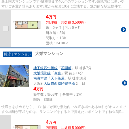
最上階のマンションです♪駐車場まで400mのマンションです♪敷地内には使いや
すいごみ置き場もあります♪駅から徒歩10分に立地する、魅力的な駅近物件です♪
ラビットホームへの来店予約は...
4
万
円
(管理費・共益費 3,500円)
敷：0ヶ月｜礼：0ヶ月
所在階：3階
間取り：1DK
面積：24.30㎡
大栄マンション
賃貸｜マンション
地下鉄四つ橋線
「
花園町
」駅 徒歩7分
大阪環状線
「
今宮
」駅 徒歩14分
南海本線
「
天下茶屋
」駅 徒歩18分
大阪府
大阪市西成区
鶴見橋
２丁目
4
万円
築年数：築53年 ｜募集中：
1室
階数：3階建
快適さを求めるなら、ゴミ捨てが楽な敷地内ごみ置き場のある物件がオススメで
す☆場所が平坦なのは、ランニングをする上で抑えたいポイントですね☆2駅利
用できる場所にあり、行き先に応...
4
万
円
(管理費・共益費 5,000円)