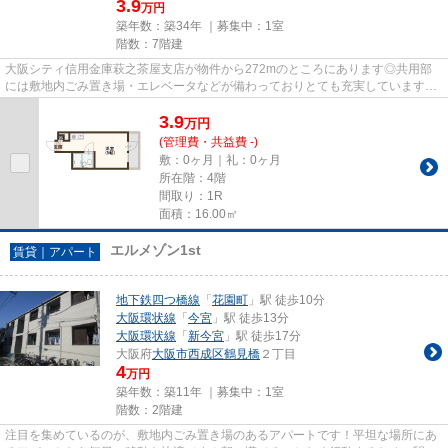
3.9
万円
築年数：築34年 ｜募集中：
1室
階数：7階建
大阪シティ信用金庫萩之茶屋支店が物件から272mのところにあります◎共用部
には敷地内ごみ置き場・エレベータなどが備わっておりとても充実しています◎
平坦な場所にあるマンションなら...
3.9
万
円
(管理費・共益費 -)
敷：0ヶ月｜礼：0ヶ月
所在階：4階
間取り：1R
面積：16.00㎡
エルメゾン1st
賃貸｜アパート
地下鉄四つ橋線
「
花園町
」駅 徒歩10分
大阪環状線
「
今宮
」駅 徒歩13分
大阪環状線
「
新今宮
」駅 徒歩17分
大阪府
大阪市西成区
鶴見橋
２丁目
4
万円
築年数：築11年 ｜募集中：
1室
階数：2階建
注目を集めているのが、敷地内ごみ置き場のあるアパートです！平坦な場所にあ