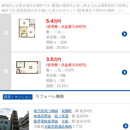
敷地内ごみ置き場付き物件です♪夏場の電気代も安く抑えられる通風良好で快適な
物件です♪防犯対策の行き届いた造りがポイント♪駐車場まで400mの物件、いか
がでしょうか♪ラビットホーム...
5.4
万
円
(管理費・共益費 5,000円)
敷：-｜礼：-
所在階：1階
間取り：2DK
面積：30.80㎡
3.5
万
円
(管理費・共益費 8,000円)
敷：-｜礼：4万円
所在階：4階
間取り：1R
面積：13.25㎡
ラフォーレ梅南
賃貸｜マンション
地下鉄四つ橋線
「
花園町
」駅 徒歩4分
南海高野線
「
萩ノ茶屋
」駅 徒歩9分
阪堺電軌阪堺線
「
今船
」駅 徒歩10分
大阪府
大阪市西成区
梅南
１丁目