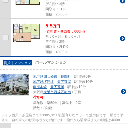
所在階：3階
間取り：1DK
面積：25.00㎡
5.5
万
円
(管理費・共益費 5,000円)
敷：0ヶ月｜礼：0ヶ月
所在階：3階
間取り：2LDK
面積：40.00㎡
パールマンション
賃貸｜マンション
地下鉄四つ橋線
「
花園町
」駅 徒歩5分
地下鉄堺筋線
「
天下茶屋
」駅 徒歩10分
南海本線
「
天下茶屋
」駅 徒歩10分
大阪府
大阪市西成区
梅南
１丁目
4
万円
築年数：築50年 ｜募集中：
2室
階数：3階建
ライフ西天下茶屋店まで328mです！眺望良好なエリアで魅力的です！駅まで平
坦で、自転車での移動もラクな物件です！物件から駐車場までの距離は400mで
す！地下鉄四つ橋線花園町周辺の...