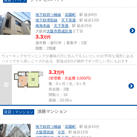
地下鉄四つ橋線
「
花園町
」駅 徒歩8分
地下鉄堺筋線
「
天下茶屋
」駅 徒歩13分
南海本線
「
天下茶屋
」駅 徒歩15分
大阪府
大阪市西成区
旭
２丁目
3.3
万円
築年数：築51年 ｜募集中：
1室
階数：2階建
ウォーキングやランニングが趣味の方に住んでもらいたいのが平坦な場所にある
ハイツです☆高いニーズのある、駅徒歩8分の物件です☆忙しい方にもおすすめ
の、敷地内ごみ置き場付きの物件...
3.3
万
円
(管理費・共益費 3,000円)
敷：0ヶ月｜礼：0ヶ月
所在階：2階
間取り：1K
面積：20.00㎡
淡路マンション
賃貸｜マンション
地下鉄四つ橋線
「
花園町
」駅 徒歩10分
大阪環状線
「
今宮
」駅 徒歩12分