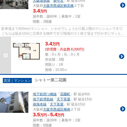
大阪環状線
「
新今宮
」駅 徒歩14分
大阪府
大阪市西成区
鶴見橋
２丁目
3.4
万円
築年数：築60年 ｜募集中：
1室
階数：3階建
駐車場まで400mのマンション、いかがでしょうか◎最上階のマンションです◎
こちらは徒歩10分に立地する物件です◎地域のゴミ捨て場まで行かずにサッとゴ
ミ出しできるように、共用部にゴミ...
3.4
万
円
(管理費・共益費 8,000円)
敷：0ヶ月｜礼：0ヶ月
所在階：3階
間取り：1R
面積：15.00㎡
シャトー第二花園
賃貸｜マンション
地下鉄四つ橋線
「
花園町
」駅 徒歩9分
地下鉄堺筋線
「
天下茶屋
」駅 徒歩15分
南海本線
「
天下茶屋
」駅 徒歩15分
大阪府
大阪市西成区
梅南
２丁目
3.5
5.4
万円～
万円
築年数：築39年 ｜募集中：
2室
階数：6階建