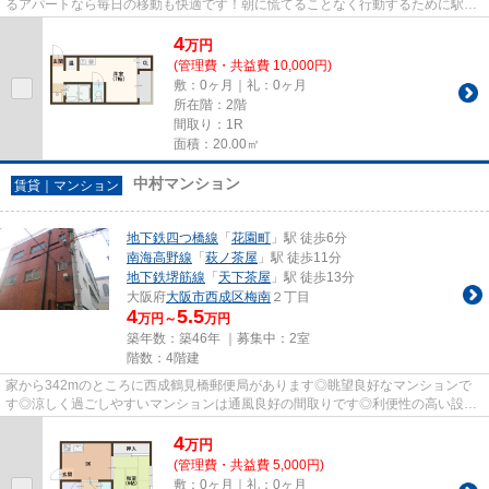
るアパートなら毎日の移動も快適です！朝に慌てることなく行動するために駅か
ら徒歩10分の駅近アパートは...
4
万
円
(管理費・共益費 10,000円)
敷：0ヶ月｜礼：0ヶ月
所在階：2階
間取り：1R
面積：20.00㎡
中村マンション
賃貸｜マンション
地下鉄四つ橋線
「
花園町
」駅 徒歩6分
南海高野線
「
萩ノ茶屋
」駅 徒歩11分
地下鉄堺筋線
「
天下茶屋
」駅 徒歩13分
大阪府
大阪市西成区
梅南
２丁目
4
5.5
万円～
万円
築年数：築46年 ｜募集中：
2室
階数：4階建
家から342mのところに西成鶴見橋郵便局があります◎眺望良好なマンションで
す◎涼しく過ごしやすいマンションは通風良好の間取りです◎利便性の高い設備
として注目されているのが敷地内ご...
4
万
円
(管理費・共益費 5,000円)
敷：0ヶ月｜礼：0ヶ月