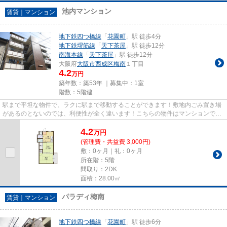
池内マンション
賃貸｜マンション
地下鉄四つ橋線
「
花園町
」駅 徒歩4分
地下鉄堺筋線
「
天下茶屋
」駅 徒歩12分
南海本線
「
天下茶屋
」駅 徒歩12分
大阪府
大阪市西成区
梅南
１丁目
4.2
万円
築年数：築53年 ｜募集中：
1室
階数：5階建
駅まで平坦な物件で、ラクに駅まで移動することができます！敷地内ごみ置き場
があるのとないのでは、利便性が全く違います！こちらの物件はマンションで
す！こちらの物件から、400mの...
4.2
万
円
(管理費・共益費 3,000円)
敷：0ヶ月｜礼：0ヶ月
所在階：5階
間取り：2DK
面積：28.00㎡
パラディ梅南
賃貸｜マンション
地下鉄四つ橋線
「
花園町
」駅 徒歩6分