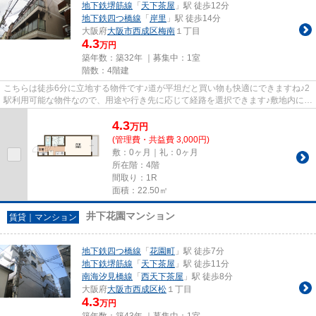
地下鉄堺筋線
「
天下茶屋
」駅 徒歩12分
地下鉄四つ橋線
「
岸里
」駅 徒歩14分
大阪府
大阪市西成区
梅南
１丁目
4.3
万円
築年数：築32年 ｜募集中：
1室
階数：4階建
こちらは徒歩6分に立地する物件です♪道が平坦だと買い物も快適にできますね♪2
駅利用可能な物件なので、用途や行き先に応じて経路を選択できます♪敷地内には
ごみ置き場も設置されていま...
4.3
万
円
(管理費・共益費 3,000円)
敷：0ヶ月｜礼：0ヶ月
所在階：4階
間取り：1R
面積：22.50㎡
井下花園マンション
賃貸｜マンション
地下鉄四つ橋線
「
花園町
」駅 徒歩7分
地下鉄堺筋線
「
天下茶屋
」駅 徒歩11分
南海汐見橋線
「
西天下茶屋
」駅 徒歩8分
大阪府
大阪市西成区
松
１丁目
4.3
万円
築年数：築43年 ｜募集中：
1室