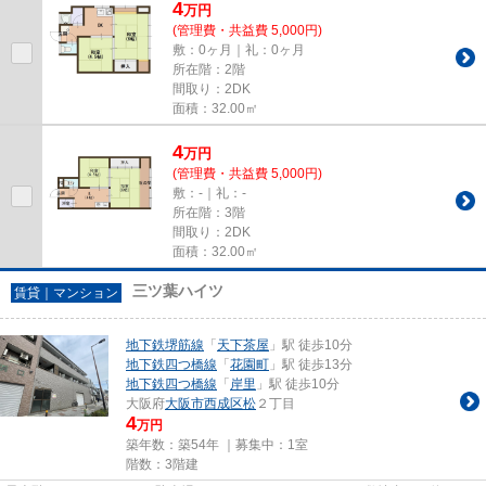
4
万
円
(管理費・共益費 5,000円)
敷：0ヶ月｜礼：0ヶ月
所在階：2階
間取り：2DK
面積：32.00㎡
4
万
円
(管理費・共益費 5,000円)
敷：-｜礼：-
所在階：3階
間取り：2DK
面積：32.00㎡
三ツ葉ハイツ
賃貸｜マンション
地下鉄堺筋線
「
天下茶屋
」駅 徒歩10分
地下鉄四つ橋線
「
花園町
」駅 徒歩13分
地下鉄四つ橋線
「
岸里
」駅 徒歩10分
大阪府
大阪市西成区
松
２丁目
4
万円
築年数：築54年 ｜募集中：
1室
階数：3階建