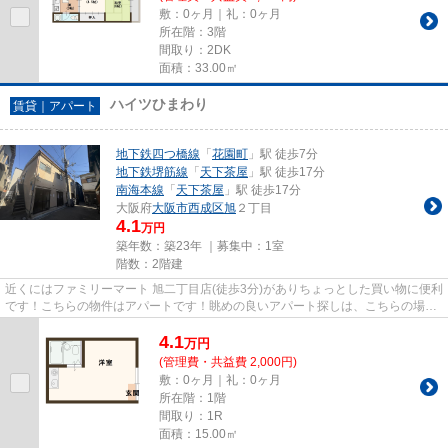
敷：0ヶ月｜礼：0ヶ月
所在階：3階
間取り：2DK
面積：33.00㎡
ハイツひまわり
賃貸｜アパート
地下鉄四つ橋線
「
花園町
」駅 徒歩7分
地下鉄堺筋線
「
天下茶屋
」駅 徒歩17分
南海本線
「
天下茶屋
」駅 徒歩17分
大阪府
大阪市西成区
旭
２丁目
4.1
万円
築年数：築23年 ｜募集中：
1室
階数：2階建
近くにはファミリーマート 旭二丁目店(徒歩3分)がありちょっとした買い物に便利
です！こちらの物件はアパートです！眺めの良いアパート探しは、こちらの場所
はいかがですか！こちらの...
4.1
万
円
(管理費・共益費 2,000円)
敷：0ヶ月｜礼：0ヶ月
所在階：1階
間取り：1R
面積：15.00㎡