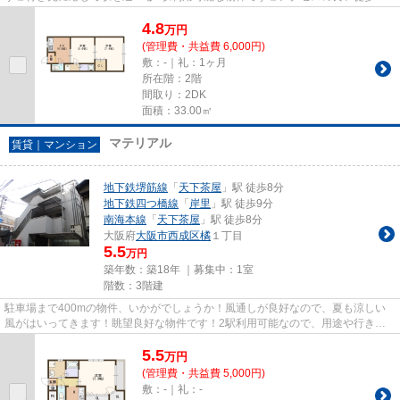
の物件です◎こちらはマンション...
4.8
万
円
(管理費・共益費 6,000円)
敷：-｜礼：1ヶ月
所在階：2階
間取り：2DK
面積：33.00㎡
マテリアル
賃貸｜マンション
地下鉄堺筋線
「
天下茶屋
」駅 徒歩8分
地下鉄四つ橋線
「
岸里
」駅 徒歩9分
南海本線
「
天下茶屋
」駅 徒歩8分
大阪府
大阪市西成区
橘
１丁目
5.5
万円
築年数：築18年 ｜募集中：
1室
階数：3階建
駐車場まで400mの物件、いかがでしょうか！風通しが良好なので、夏も涼しい
風がはいってきます！眺望良好な物件です！2駅利用可能なので、用途や行き先
に応じて経路を選択できます！丁...
5.5
万
円
(管理費・共益費 5,000円)
敷：-｜礼：-