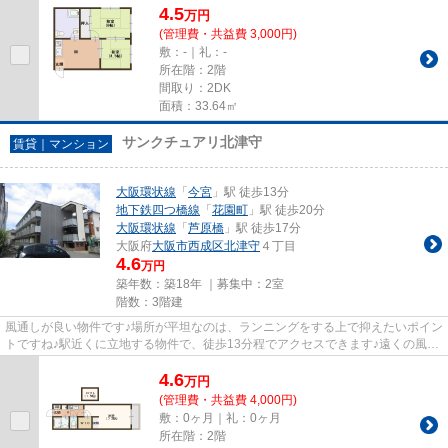
4.5
万
円
(管理費・共益費 3,000円)
敷：-｜礼：-
所在階：2階
間取り：2DK
面積：33.64㎡
サンクチュアリ北津守
賃貸｜マンション
大阪環状線
「
今宮
」駅 徒歩13分
地下鉄四つ橋線
「
花園町
」駅 徒歩20分
大阪環状線
「
芦原橋
」駅 徒歩17分
大阪府
大阪市西成区
北津守
４丁目
4.6
万円
築年数：築18年 ｜募集中：
2室
階数：3階建
風通しが良い物件です♪場所が平坦なのは、ランニングをする上で抑えたいポイン
トですね♪駅近くに立地する物件で、徒歩13分程でアクセスできます♪遠くの風景
を見つめることは視力回復に...
4.6
万
円
(管理費・共益費 4,000円)
敷：0ヶ月｜礼：0ヶ月
所在階：2階