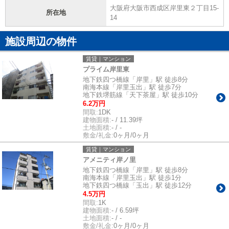
大阪府大阪市西成区岸里東２丁目15-
所在地
14
施設周辺の物件
賃貸｜マンション
プライム岸里東
地下鉄四つ橋線「岸里」駅 徒歩8分
南海本線「岸里玉出」駅 徒歩7分
地下鉄堺筋線「天下茶屋」駅 徒歩10分
6.2万円
間取:
1DK
建物面積:
- / 11.39坪
土地面積:
- / -
敷金/礼金:
0ヶ月/0ヶ月
賃貸｜マンション
アメニティ岸ノ里
地下鉄四つ橋線「岸里」駅 徒歩8分
南海本線「岸里玉出」駅 徒歩1分
地下鉄四つ橋線「玉出」駅 徒歩12分
4.5万円
間取:
1K
建物面積:
- / 6.59坪
土地面積:
- / -
敷金/礼金:
0ヶ月/0ヶ月