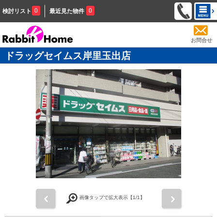
0
0
検討リスト
最近見た物件
お問合せ
ドラッグセイムス岸里玉出店
前
次
画像タップで拡大表示【
1
/1】