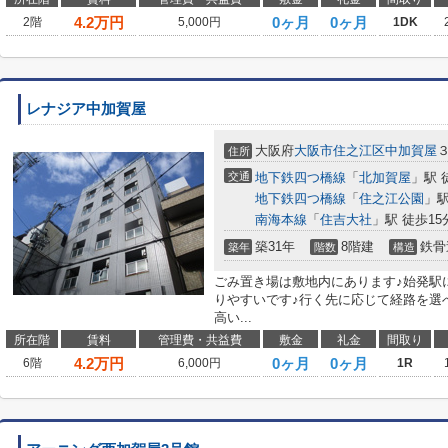
4.2
万円
0ヶ月
0ヶ月
2階
5,000円
1DK
レナジア中加賀屋
大阪府
大阪市住之江区
中加賀屋
住所
交通
地下鉄四つ橋線
「
北加賀屋
」駅 
地下鉄四つ橋線
「
住之江公園
」駅
南海本線
「
住吉大社
」駅 徒歩15
築31年
8階建
鉄骨
築年
階数
構造
ごみ置き場は敷地内にあります♪始発駅
りやすいです♪行く先に応じて経路を選
高い...
所在階
賃料
管理費・共益費
敷金
礼金
間取り
4.2
万円
0ヶ月
0ヶ月
6階
6,000円
1R