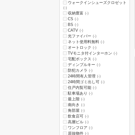
ウォークインシューズクロゼット
(-)
収納豊富
(-)
CS
(-)
BS
(-)
CATV
(-)
光ファイバー
(-)
ネット使用料無料
(-)
オートロック
(-)
TVモニタ付インターホン
(-)
宅配ボックス
(-)
ディンプルキー
(-)
防犯カメラ
(-)
24時間有人管理
(-)
24時間ゴミ出し可
(-)
住戸内覧可能
(-)
駐車場あり
(-)
最上階
(-)
南向き
(-)
角部屋
(-)
飲食店可
(-)
高層ビル
(-)
ワンフロア
(-)
居抜物件
(-)