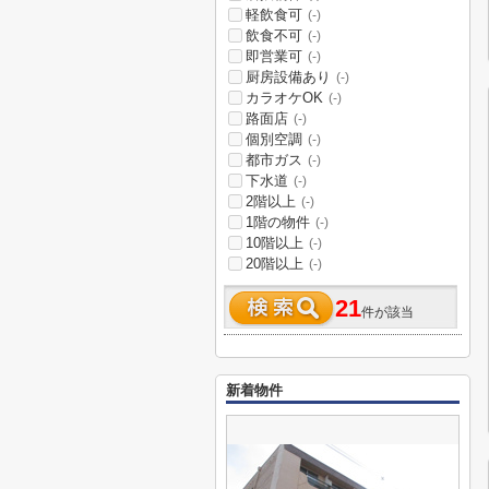
軽飲食可
(-)
飲食不可
(-)
即営業可
(-)
厨房設備あり
(-)
カラオケOK
(-)
路面店
(-)
個別空調
(-)
都市ガス
(-)
下水道
(-)
2階以上
(-)
1階の物件
(-)
10階以上
(-)
20階以上
(-)
21
件が該当
新着物件