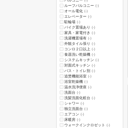
バルコニー
(-)
ルーフバルコニー
(-)
オール電化
(-)
エレベーター
(-)
駐輪場
(-)
バイク置場あり
(-)
家具・家電付き
(-)
洗濯機置場有
(-)
外観タイル張り
(-)
コンロ２口以上
(-)
食器洗い乾燥機
(-)
システムキッチン
(-)
対面式キッチン
(-)
バス・トイレ別
(-)
追焚機能浴室
(-)
浴室乾燥機
(-)
温水洗浄便座
(-)
洗面台
(-)
洗髪洗面化粧台
(-)
シャワー
(-)
独立洗面台
(-)
エアコン
(-)
床暖房
(-)
ウォークインクロゼット
(-)