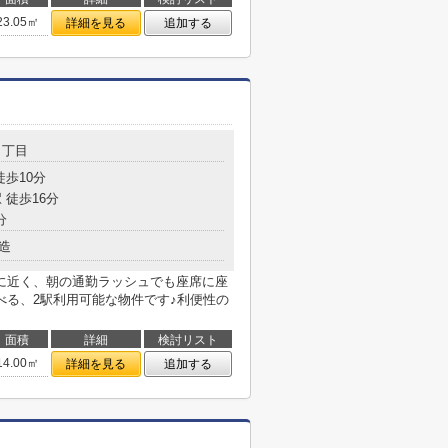
23.05㎡
詳細を見る
追加する
３丁目
徒歩10分
 徒歩16分
分
造
に近く、朝の通勤ラッシュでも座席に座
べる、2駅利用可能な物件です♪利便性の
面積
詳細
検討リスト
14.00㎡
詳細を見る
追加する