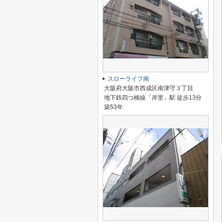
スローライフ南
大阪府大阪市西成区南津守３丁目
地下鉄四つ橋線「岸里」駅 徒歩13分
築53年