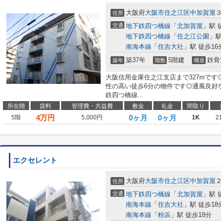
大阪府
大阪市住之江区
中加賀屋
住所
交通
地下鉄四つ橋線
「
北加賀屋
」駅 
地下鉄四つ橋線
「
住之江公園
」駅
南海本線
「
住吉大社
」駅 徒歩16
築37年
5階建
鉄骨
築年
階数
構造
大阪信用金庫住之江支店まで327mで
性の高い徒歩6分の物件です◎通風良好
鉄四つ橋線...
所在階
賃料
管理費・共益費
敷金
礼金
間取り
4
万円
0ヶ月
0ヶ月
5階
5,000円
1K
2
エクセレント
大阪府
大阪市住之江区
中加賀屋
住所
交通
地下鉄四つ橋線
「
北加賀屋
」駅 
南海本線
「
住吉大社
」駅 徒歩18
南海本線
「
粉浜
」駅 徒歩18分