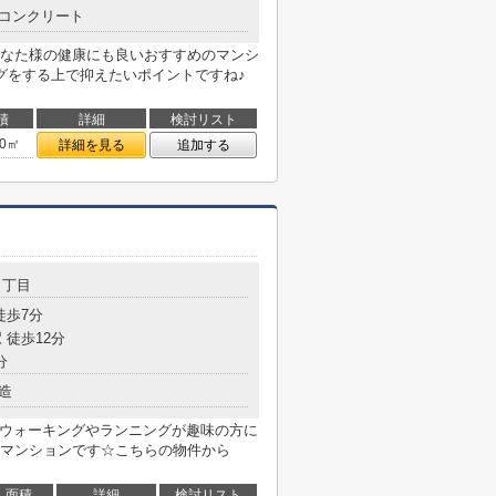
コンクリート
なた様の健康にも良いおすすめのマンシ
グをする上で抑えたいポイントですね♪
積
詳細
検討リスト
00㎡
詳細を見る
追加する
３丁目
徒歩7分
 徒歩12分
分
造
☆ウォーキングやランニングが趣味の方に
マンションです☆こちらの物件から
面積
詳細
検討リスト