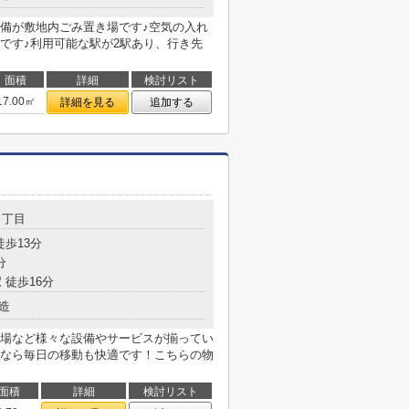
備が敷地内ごみ置き場です♪空気の入れ
です♪利用可能な駅が2駅あり、行き先
面積
詳細
検討リスト
17.00㎡
詳細を見る
追加する
４丁目
徒歩13分
分
 徒歩16分
造
場など様々な設備やサービスが揃ってい
なら毎日の移動も快適です！こちらの物
面積
詳細
検討リスト