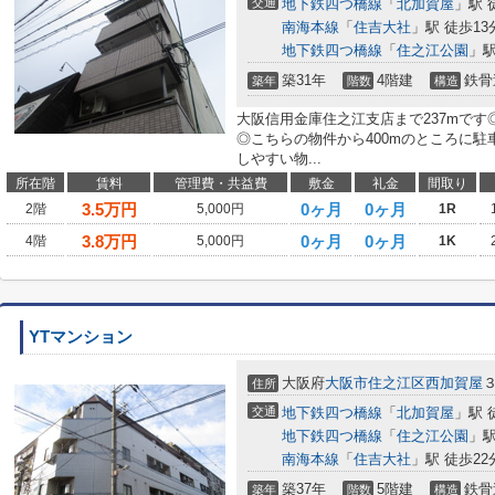
交通
地下鉄四つ橋線
「
北加賀屋
」駅 
南海本線
「
住吉大社
」駅 徒歩13
地下鉄四つ橋線
「
住之江公園
」駅
築31年
4階建
鉄骨
築年
階数
構造
大阪信用金庫住之江支店まで237mです
◎こちらの物件から400mのところに
しやすい物...
所在階
賃料
管理費・共益費
敷金
礼金
間取り
3.5
万円
0ヶ月
0ヶ月
2階
5,000円
1R
3.8
万円
0ヶ月
0ヶ月
4階
5,000円
1K
YTマンション
大阪府
大阪市住之江区
西加賀屋
住所
交通
地下鉄四つ橋線
「
北加賀屋
」駅 
地下鉄四つ橋線
「
住之江公園
」駅
南海本線
「
住吉大社
」駅 徒歩22
築37年
5階建
鉄骨
築年
階数
構造