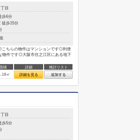
３丁目
徒歩6分
 徒歩15分
分
造
す◎こちらの物件はマンションです◎利便
な物件です◎大阪市住之江区にある地下
面積
詳細
検討リスト
1.18㎡
詳細を見る
追加する
２丁目
徒歩5分
分