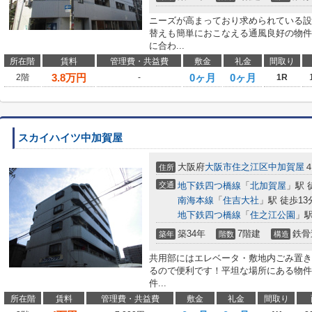
ニーズが高まっており求められている設
替えも簡単におこなえる通風良好の物件
に合わ...
所在階
賃料
管理費・共益費
敷金
礼金
間取り
3.8
万円
0ヶ月
0ヶ月
2階
-
1R
スカイハイツ中加賀屋
大阪府
大阪市住之江区
中加賀屋
住所
交通
地下鉄四つ橋線
「
北加賀屋
」駅 
南海本線
「
住吉大社
」駅 徒歩13
地下鉄四つ橋線
「
住之江公園
」駅
築34年
7階建
鉄骨
築年
階数
構造
共用部にはエレベータ・敷地内ごみ置き
るので便利です！平坦な場所にある物件
件...
所在階
賃料
管理費・共益費
敷金
礼金
間取り