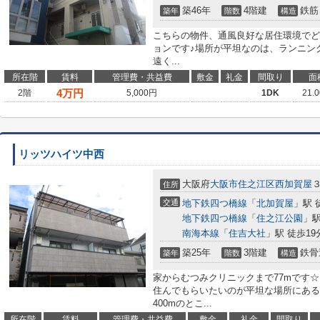
築46年
4階建
鉄筋
築年
階数
構造
こちらの物件、通風良好な居住環境でど
ョンです♪場所が平坦なのは、ランニン
遠く...
所在階
賃料
管理費・共益費
敷金
礼金
間取り
面
4
万円
2階
5,000円
1DK
21.
リッツハイツ中西
大阪府
大阪市住之江区
西加賀屋
住所
交通
地下鉄四つ橋線
「
北加賀屋
」駅 
地下鉄四つ橋線
「
住之江公園
」駅
南海本線
「
住吉大社
」駅 徒歩19
築25年
3階建
鉄骨
築年
階数
構造
家からむつみクリニックまで77mです
住んでもらいたいのが平坦な場所にある
400mのとこ...
所在階
賃料
管理費・共益費
敷金
礼金
間取り