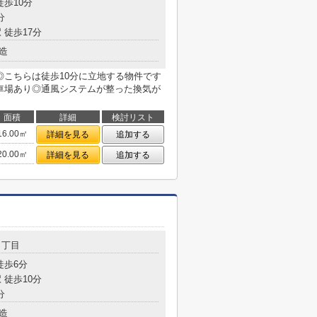
徒歩10分
分
 徒歩17分
造
◎こちらは徒歩10分に立地する物件です
駐車場あり◎通風システムが整った換気が
面積
詳細
検討リスト
16.00㎡
詳細を見る
追加する
20.00㎡
詳細を見る
追加する
３丁目
徒歩6分
 徒歩10分
分
造