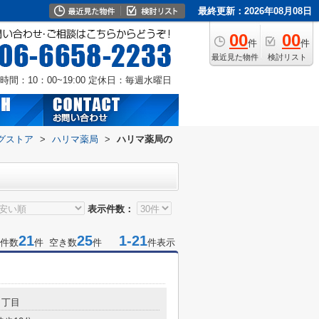
最終更新：2026年08月08日
00
00
件
件
最近見た物件
検討リスト
時間：10：00~19:00
定休日：毎週水曜日
グストア
>
ハリマ薬局
>
ハリマ薬局の
表示件数：
21
25
1-21
件数
件 空き数
件
件表示
３丁目