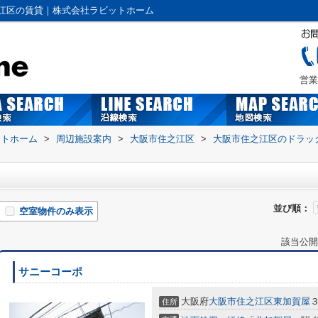
江区の賃貸｜株式会社ラビットホーム
営業
ットホーム
>
周辺施設案内
>
大阪市住之江区
>
大阪市住之江区のドラッ
並び順：
空室物件のみ表示
該当公開
サニーコーポ
大阪府
大阪市住之江区
東加賀屋
住所