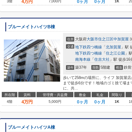
4
万円
0ヶ月
0ヶ月
3階
7,000円
1K
2
ブルーメイトハイツB棟
大阪府
大阪市住之江区
中加賀屋
住所
交通
地下鉄四つ橋線
「
北加賀屋
」駅 
地下鉄四つ橋線
「
住之江公園
」駅
南海本線
「
住吉大社
」駅 徒歩16
築37年
5階建
鉄骨
築年
階数
構造
歩いて258mの場所に、ライフ 加賀屋
まで徒歩6分です！地域のゴミ捨て場ま
に、共...
所在階
賃料
管理費・共益費
敷金
礼金
間取り
4
万円
0ヶ月
0ヶ月
4階
5,000円
1K
1
ブルーメイトハイツA棟