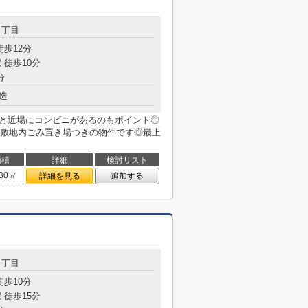
４丁目
徒歩12分
 徒歩10分
分
造
分と近場にコンビニがあるのもポイント◎
敷地内ごみ置き場つきの物件です◎最上
面積
詳細
検討リスト
.30㎡
詳細を見る
追加する
３丁目
徒歩10分
 徒歩15分