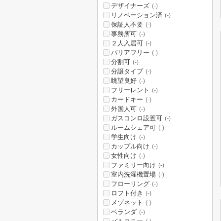
デザイナーズ
(-)
リノベーション済
(-)
保証人不要
(-)
事務所可
(-)
２人入居可
(-)
バリアフリー
(-)
分割可
(-)
分譲タイプ
(-)
眺望良好
(-)
フリーレント
(-)
カードキー
(-)
外国人可
(-)
ガスコンロ設置可
(-)
ルームシェア可
(-)
学生向け
(-)
カップル向け
(-)
女性向け
(-)
ファミリー向け
(-)
室内洗濯機置場
(-)
フローリング
(-)
ロフト付き
(-)
メゾネット
(-)
ベランダ
(-)