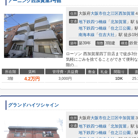
アーニング西加賀屋3号館
大阪府
大阪市住之江区
西加賀屋
住所
交通
地下鉄四つ橋線
「
北加賀屋
」駅 
地下鉄四つ橋線
「
住之江公園
」駅
南海本線
「
住吉大社
」駅 徒歩19
築39年
3階建
鉄骨
築年
階数
構造
ローソン 西加賀屋四丁目店まで徒歩3
気軽にごみを捨てることができて便利な
階の...
所在階
賃料
管理費・共益費
敷金
礼金
間取り
4.2
万円
3階
3,000円
1DK
25
グランドハイツシャイン
大阪府
大阪市住之江区
中加賀屋
住所
交通
地下鉄四つ橋線
「
北加賀屋
」駅 
地下鉄四つ橋線
「
住之江公園
」駅