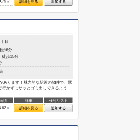
0.79㎡
詳細を見る
追加する
３丁目
徒歩6分
 徒歩15分
分
造
店があります！魅力的な駅近の物件で、駅
で行かずにサッとゴミ出しできるよう
面積
詳細
検討リスト
8.62㎡
詳細を見る
追加する