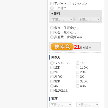
アパート
マンション
一戸建て
▼賃料
～
敷金・保証金なし
礼金・敷引なし
共益費・管理費込み
21
件が該当
間取り
ワンルーム
1K
1DK
1LDK
2K
2DK
2LDK
3K
3DK
3LDK
4K
4DK
4LDK以上
面積
～