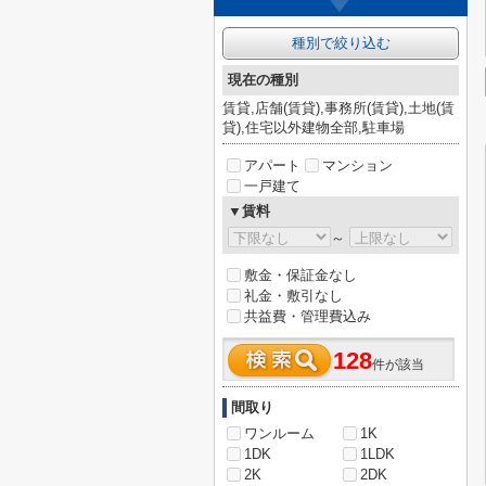
種別で絞り込む
現在の種別
賃貸,店舗(賃貸),事務所(賃貸),土地(賃
貸),住宅以外建物全部,駐車場
アパート
マンション
一戸建て
▼賃料
～
敷金・保証金なし
礼金・敷引なし
共益費・管理費込み
128
件が該当
間取り
ワンルーム
1K
1DK
1LDK
2K
2DK