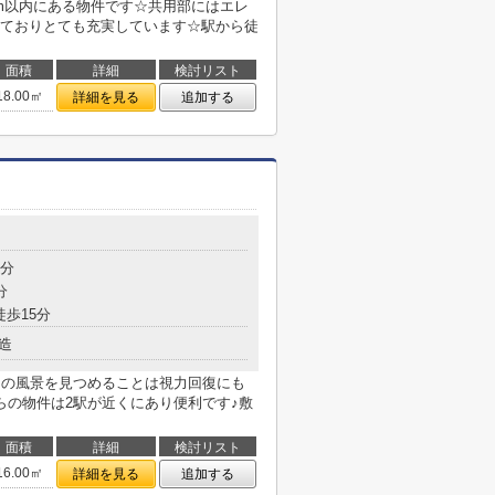
7m以内にある物件です☆共用部にはエレ
ておりとても充実しています☆駅から徒
面積
詳細
検討リスト
18.00㎡
詳細を見る
追加する
目
8分
分
徒歩15分
造
くの風景を見つめることは視力回復にも
らの物件は2駅が近くにあり便利です♪敷
面積
詳細
検討リスト
16.00㎡
詳細を見る
追加する