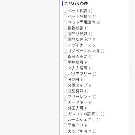
こだわり条件
ペット相談
(-)
ペット飼育可
(-)
ペット専用設備
(-)
楽器相談
(-)
陽当り良好
(-)
閑静な住宅地
(-)
デザイナーズ
(-)
リノベーション済
(-)
保証人不要
(-)
事務所可
(-)
２人入居可
(-)
バリアフリー
(-)
分割可
(-)
分譲タイプ
(-)
眺望良好
(-)
フリーレント
(-)
カードキー
(-)
外国人可
(-)
ガスコンロ設置可
(-)
ルームシェア可
(-)
学生向け
(-)
カップル向け
(-)