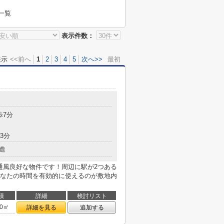
一覧
表示件数：
表示
<<前へ
1
2
3
4
5
次へ>>
最初
目
歩7分
3分
造
通風良好な物件です！周辺に駅が2つある
なたの時間を有効的に使えるのが敷地内
積
詳細
検討リスト
00㎡
詳細を見る
追加する