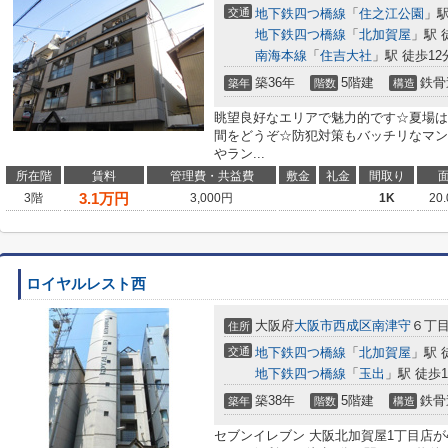
交通
地下鉄四つ橋線
「
住之江公園
」駅
地下鉄四つ橋線
「
北加賀屋
」駅 
南海本線
「
住吉大社
」駅 徒歩12
築36年
5階建
鉄骨
築年
階数
構造
眺望良好なエリアで魅力的です☆夏場は
間をどうぞ☆防犯対策もバッチリなマン
やラン...
所在階
賃料
管理費・共益費
敷金
礼金
間取り
3.1
万円
3階
3,000円
1K
20
ロイヤルレスト西
大阪府
大阪市西成区
南津守
６丁
住所
交通
地下鉄四つ橋線
「
北加賀屋
」駅 
地下鉄四つ橋線
「
玉出
」駅 徒歩1
築38年
5階建
鉄骨
築年
階数
構造
セブンイレブン 大阪北加賀屋1丁目店が