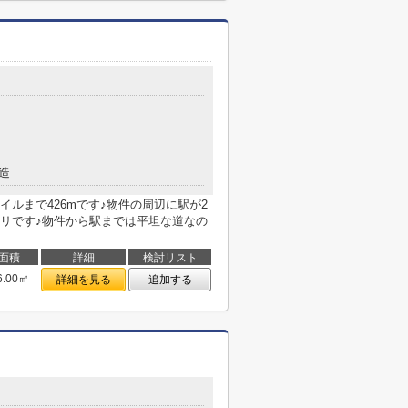
目
造
ルまで426mです♪物件の周辺に駅が2
リです♪物件から駅までは平坦な道なの
面積
詳細
検討リスト
6.00㎡
詳細を見る
追加する
目