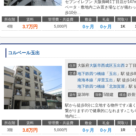
セブンイレブン 大阪御崎1丁目店が14
ベータ・敷地内ごみ置き場などが備わっ
歩10分...
所在階
賃料
管理費・共益費
敷金
礼金
間取り
3.7
万円
0ヶ月
0ヶ月
4階
5,000円
1K
コルベール玉出
大阪府
大阪市西成区
玉出西
２丁
住所
交通
地下鉄四つ橋線
「
玉出
」駅 徒歩
南海本線
「
岸里玉出
」駅 徒歩14
地下鉄四つ橋線
「
北加賀屋
」駅 
築38年
5階建
鉄骨
築年
階数
構造
駅から徒歩8分に立地する物件です♪遠
繋がりますので健康的になれます♪こち
地内に...
所在階
賃料
管理費・共益費
敷金
礼金
間取り
3.8
万円
0ヶ月
0ヶ月
3階
5,000円
1R