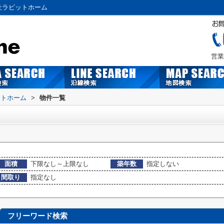
社ラビットホーム
営業
ットホーム
>
物件一覧
面積
下限なし～上限なし
築年数
指定しない
間取り
指定なし
フリーワード検索