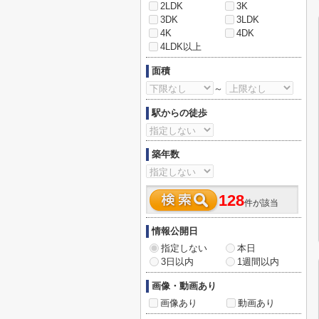
2LDK
3K
3DK
3LDK
4K
4DK
4LDK以上
面積
～
駅からの徒歩
築年数
128
件が該当
情報公開日
指定しない
本日
3日以内
1週間以内
画像・動画あり
画像あり
動画あり