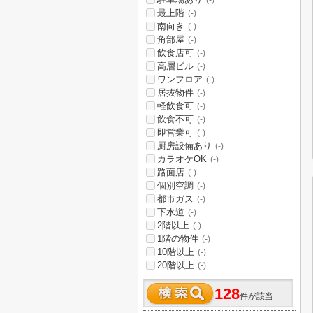
(-)
最上階
(-)
南向き
(-)
角部屋
(-)
飲食店可
(-)
高層ビル
(-)
ワンフロア
(-)
居抜物件
(-)
軽飲食可
(-)
飲食不可
(-)
即営業可
(-)
厨房設備あり
(-)
カラオケOK
(-)
路面店
(-)
個別空調
(-)
都市ガス
(-)
下水道
(-)
2階以上
(-)
1階の物件
(-)
10階以上
(-)
20階以上
(-)
128
件が該当