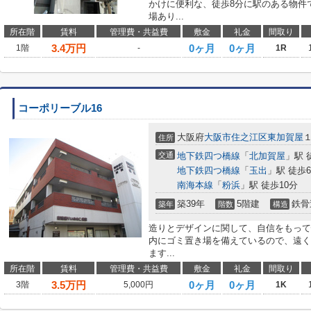
かけに便利な、徒歩8分に駅のある物件で
場あり...
所在階
賃料
管理費・共益費
敷金
礼金
間取り
3.4
万円
0ヶ月
0ヶ月
1階
-
1R
コーポリーブル16
大阪府
大阪市住之江区
東加賀屋
住所
交通
地下鉄四つ橋線
「
北加賀屋
」駅 
地下鉄四つ橋線
「
玉出
」駅 徒歩
南海本線
「
粉浜
」駅 徒歩10分
築39年
5階建
鉄骨
築年
階数
構造
造りとデザインに関して、自信をもって
内にゴミ置き場を備えているので、遠く
ます...
所在階
賃料
管理費・共益費
敷金
礼金
間取り
3.5
万円
0ヶ月
0ヶ月
3階
5,000円
1K