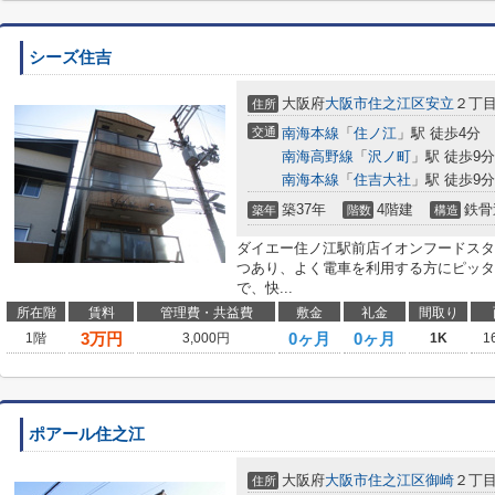
シーズ住吉
大阪府
大阪市住之江区
安立
２丁
住所
交通
南海本線
「
住ノ江
」駅 徒歩4分
南海高野線
「
沢ノ町
」駅 徒歩9分
南海本線
「
住吉大社
」駅 徒歩9分
築37年
4階建
鉄骨
築年
階数
構造
ダイエー住ノ江駅前店イオンフードスタイ
つあり、よく電車を利用する方にピッタ
で、快...
所在階
賃料
管理費・共益費
敷金
礼金
間取り
3
万円
0ヶ月
0ヶ月
1階
3,000円
1K
1
ポアール住之江
大阪府
大阪市住之江区
御崎
２丁
住所