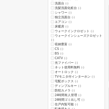
洗面台
(-)
洗髪洗面化粧台
(-)
シャワー
(-)
独立洗面台
(-)
エアコン
(-)
床暖房
(-)
ウォークインクロゼット
(-)
ウォークインシューズクロゼット
(-)
収納豊富
(-)
CS
(-)
BS
(-)
CATV
(-)
光ファイバー
(-)
ネット使用料無料
(-)
オートロック
(-)
TVモニタ付インターホン
(-)
宅配ボックス
(-)
ディンプルキー
(-)
防犯カメラ
(-)
24時間有人管理
(-)
24時間ゴミ出し可
(-)
住戸内覧可能
(-)
駐車場あり