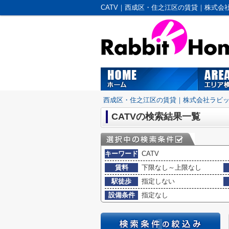
CATV｜西成区・住之江区の賃貸｜株式会
西成区・住之江区の賃貸｜株式会社ラビ
CATVの検索結果一覧
キーワード
CATV
賃料
下限なし～上限なし
駅徒歩
指定しない
設備条件
指定なし