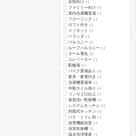
女性向け
(-)
ファミリー向け
(-)
室内洗濯機置場
(-)
フローリング
(-)
ロフト付き
(-)
メゾネット
(-)
ベランダ
(-)
バルコニー
(-)
ルーフバルコニー
(-)
オール電化
(-)
エレベーター
(-)
駐輪場
(-)
バイク置場あり
(-)
家具・家電付き
(-)
洗濯機置場有
(-)
外観タイル張り
(-)
コンロ２口以上
(-)
食器洗い乾燥機
(-)
システムキッチン
(-)
対面式キッチン
(-)
バス・トイレ別
(-)
追焚機能浴室
(-)
浴室乾燥機
(-)
温水洗浄便座
(-)