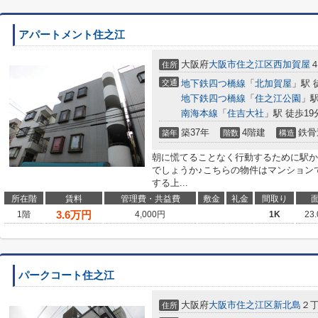
アパートメント住之江
大阪府
大阪市住之江区
西加賀屋
住所
交通
地下鉄四つ橋線
「
北加賀屋
」駅 
地下鉄四つ橋線
「
住之江公園
」駅
南海本線
「
住吉大社
」駅 徒歩19
築37年
4階建
鉄骨
築年
階数
構造
朝に慌てることなく行動するために駅か
でしょうか♪こちらの物件はマンション
する上...
所在階
賃料
管理費・共益費
敷金
礼金
間取り
3.6
万円
1階
4,000円
1K
23
パークコート住之江
大阪府
大阪市住之江区
新北島
２
住所