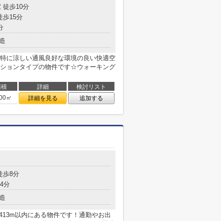
 徒歩10分
徒歩15分
分
造
特に涼しい通風良好な環境の良い快適空
ションタイプの物件です☆ウォーキング
面積
詳細
検討リスト
.00㎡
詳細を見る
追加する
目
徒歩8分
4分
造
413m以内にある物件です！通勤やお出