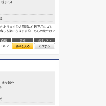
 徒歩8分
造
校があります◎共用部に住民専用のゴミ
出しも楽になります◎こちらの物件はマ
面積
詳細
検討リスト
18.00㎡
詳細を見る
追加する
目
 徒歩10分
分
造