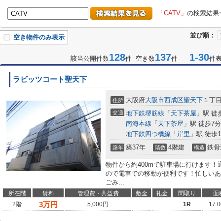
「CATV」
の検索結果
並び順：
空き物件のみ表示
128
137
1-30
該当公開件数
件 空き数
件
件
ラビッツコート聖天下
大阪府
大阪市西成区
聖天下
１丁
住所
交通
地下鉄堺筋線
「
天下茶屋
」駅 徒
南海本線
「
天下茶屋
」駅 徒歩7分
地下鉄四つ橋線
「
岸里
」駅 徒歩1
築37年
4階建
鉄骨
築年
階数
構造
物件から約400mで駐車場に行けます！
ので電車での移動が便利です！忙しいあ
ごみ...
所在階
賃料
管理費・共益費
敷金
礼金
間取り
面
3
万円
2階
5,000円
1R
17.