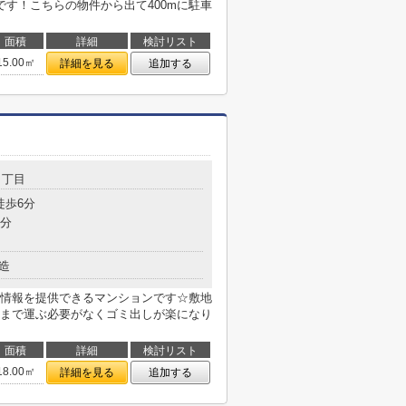
す！こちらの物件から出て400mに駐車
面積
詳細
検討リスト
15.00㎡
詳細を見る
追加する
１丁目
徒歩6分
6分
造
情報を提供できるマンションです☆敷地
まで運ぶ必要がなくゴミ出しが楽になり
面積
詳細
検討リスト
18.00㎡
詳細を見る
追加する