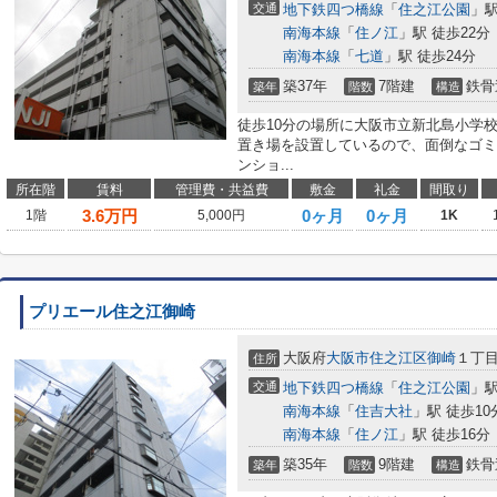
交通
地下鉄四つ橋線
「
住之江公園
」駅
南海本線
「
住ノ江
」駅 徒歩22分
南海本線
「
七道
」駅 徒歩24分
築37年
7階建
鉄骨
築年
階数
構造
徒歩10分の場所に大阪市立新北島小学
置き場を設置しているので、面倒なゴミ
ンショ...
所在階
賃料
管理費・共益費
敷金
礼金
間取り
3.6
万円
0ヶ月
0ヶ月
1階
5,000円
1K
プリエール住之江御崎
大阪府
大阪市住之江区
御崎
１丁
住所
交通
地下鉄四つ橋線
「
住之江公園
」駅
南海本線
「
住吉大社
」駅 徒歩10
南海本線
「
住ノ江
」駅 徒歩16分
築35年
9階建
鉄骨
築年
階数
構造