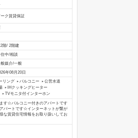
-
アーク賃貸保証
西
/ 2階/ 2階建
居住中/相談
一般媒介/一般
026年08月20日
ーリング
バルコニー
公営水道
場
IHクッキングヒーター
TVモニタ付インターホン
ます☆バルコニー付きのアパートです
アパートです☆インターネットが繋が
様な賃貸住宅情報をお取り扱いしてお