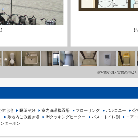
観】
【
※写真や図と実際の現状と
な住宅地
眺望良好
室内洗濯機置場
フローリング
バルコニー
公
り
敷地内ごみ置き場
IHクッキングヒーター
バス・トイレ別
エアコ
インターホン