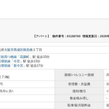
【アパート】
物件番号：63188760
情報更新日：2026年
阪府
大阪市西成区
鶴見橋
２丁目
下鉄四つ橋線
「
花園町
」駅 徒歩10分
阪環状線
「
今宮
」駅 徒歩13分
阪環状線
「
新今宮
」駅 徒歩17分
面積/バルコニー面積
2
 7.0帖
円
管理費・共益費
1
月/0ヶ月/-
償却/敷引
-/
敷金積み増し
-
駐車場/月額料金
近