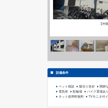
【外
設備条件
ペット相談
陽当り良好
閑静
電気有
駐輪場
バイク置場あ
ネット使用料無料
TVモニタ付