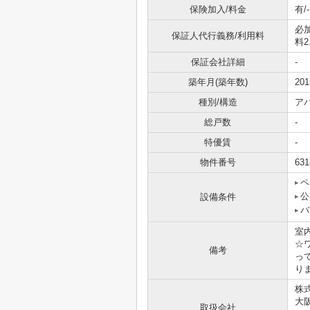
保険加入/料金
有/-
必
保証人代行義務/利用料
料2
保証会社詳細
-
築年月(築年数)
20
種別/構造
ア
総戸数
-
特優賃
-
物件番号
631
ペ
公
設備条件
バ
室
☆
備考
っ
り
株
大
取扱会社