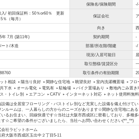
保険名/保険期間
-/
加入/
初回保証料：50％or60％ 更新
保証会社
.5％（毎月）
向き
15年 7月 (築11年)
契約期間
-
パート/木造
部屋/所在階/階建
-
現況/入居可能日
取引態様/賃貸区分
88760
取引条件の有効期限
2
ット相談
陽当り良好
閑静な住宅地
眺望良好
室内洗濯機置場
フロ
共下水
オール電化
電気有
駐輪場
バイク置場あり
敷地内ごみ置き
ス・トイレ別
エアコン
CATV
インターネット対応
ネット使用料無料
内設備は全居室フローリング・バストイレ別など充実した設備を備え付けてい
ワンルームは、一人暮らしの方からのニーズがあります☆閑静な住宅地にある
ているお住まい、回線快適です☆当社は大阪市西成区に密着しており、多種多
ます☆ご希望の条件がございましたら、当社へお問い合わせください(*^_^*)
式会社ラビットホーム
阪府大阪市西成区玉出中２丁目5-11