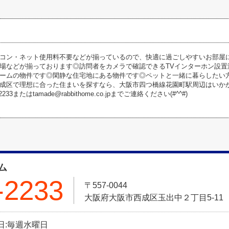
コン・ネット使用料不要などが揃っているので、快適に過ごしやすいお部屋
場などが揃っております◎訪問者をカメラで確認できるTVインターホン設置
ームの物件です◎閑静な住宅地にある物件です◎ペットと一緒に暮らしたい
成区で理想に合った住まいを探すなら、大阪市四つ橋線花園町駅周辺はいか
2233またはtamade@rabbithome.co.jpまでご連絡ください(#^^#)
ム
-2233
〒557-0044
大阪府大阪市西成区玉出中２丁目5-11
定休日:毎週水曜日