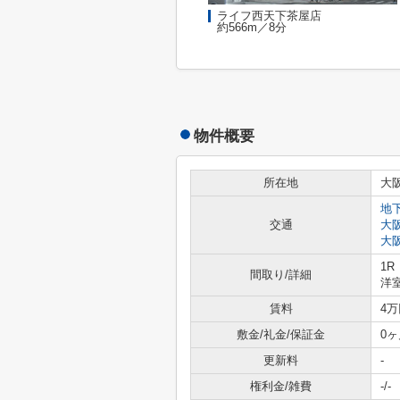
ライフ西天下茶屋店
約566m／8分
物件概要
所在地
大
地
交通
大
大
1R
間取り/詳細
洋室
賃料
4万
敷金/礼金/保証金
0ヶ
更新料
-
権利金/雑費
-/-