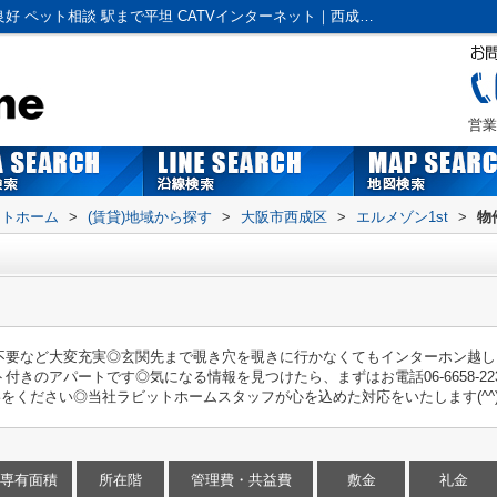
エルメゾン1st｜全居室フローリング 通風良好 ペット相談 駅まで平坦 CATVインターネット｜西成区・住之江区の賃貸｜株式会社ラビットホーム
営業
ットホーム
>
(賃貸)地域から探す
>
大阪市西成区
>
エルメゾン1st
>
物
不要など大変充実◎玄関先まで覗き穴を覗きに行かなくてもインターホン越し
きのアパートです◎気になる情報を見つけたら、まずはお電話06-6658-22
jpまでご連絡をください◎当社ラビットホームスタッフが心を込めた対応をいたします(^^
専有面積
所在階
管理費・共益費
敷金
礼金