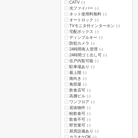
CATV
(-)
光ファイバー
(-)
ネット使用料無料
(-)
オートロック
(-)
TVモニタ付インターホン
(-)
宅配ボックス
(-)
ディンプルキー
(-)
防犯カメラ
(-)
24時間有人管理
(-)
24時間ゴミ出し可
(-)
住戸内覧可能
(-)
駐車場あり
(-)
最上階
(-)
南向き
(-)
角部屋
(-)
飲食店可
(-)
高層ビル
(-)
ワンフロア
(-)
居抜物件
(-)
軽飲食可
(-)
飲食不可
(-)
即営業可
(-)
厨房設備あり
(-)
カラオケOK
(-)