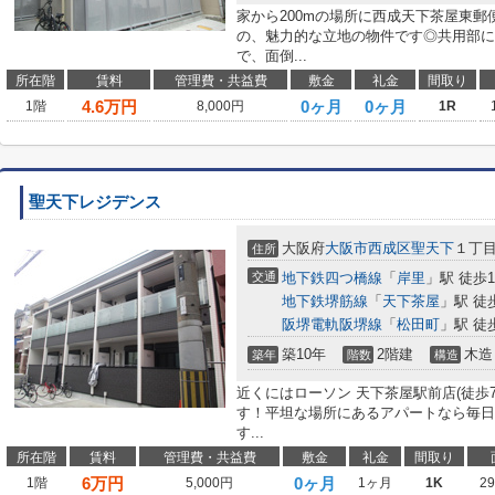
家から200mの場所に西成天下茶屋東郵
の、魅力的な立地の物件です◎共用部に
で、面倒...
所在階
賃料
管理費・共益費
敷金
礼金
間取り
4.6
万円
0ヶ月
0ヶ月
1階
8,000円
1R
聖天下レジデンス
大阪府
大阪市西成区
聖天下
１丁
住所
交通
地下鉄四つ橋線
「
岸里
」駅 徒歩1
地下鉄堺筋線
「
天下茶屋
」駅 徒
阪堺電軌阪堺線
「
松田町
」駅 徒
築10年
2階建
木造
築年
階数
構造
近くにはローソン 天下茶屋駅前店(徒歩
す！平坦な場所にあるアパートなら毎日
す...
所在階
賃料
管理費・共益費
敷金
礼金
間取り
6
万円
0ヶ月
1階
5,000円
1ヶ月
1K
2