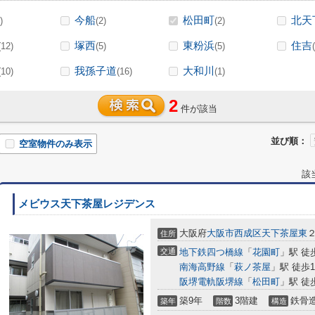
今船
松田町
北天
)
(2)
(2)
塚西
東粉浜
住吉
(12)
(5)
(5)
我孫子道
大和川
(10)
(16)
(1)
2
件が該当
並び順：
空室物件のみ表示
該
メビウス天下茶屋レジデンス
大阪府
大阪市西成区
天下茶屋東
住所
交通
地下鉄四つ橋線
「
花園町
」駅 徒
南海高野線
「
萩ノ茶屋
」駅 徒歩1
阪堺電軌阪堺線
「
松田町
」駅 徒
築9年
3階建
鉄骨
築年
階数
構造