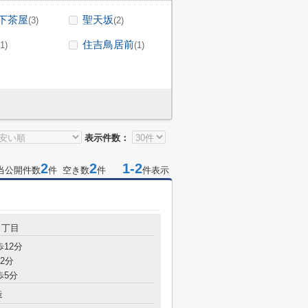
下茶屋
聖天坂
(3)
(2)
住吉鳥居前
(1)
(1)
表示件数：
2
2
1-2
当公開件数
件 空き数
件
件表示
２丁目
歩12分
2分
歩5分
造