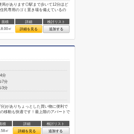
便局があります◎駅まで歩いて12分ほど
住民専用のゴミ置き場を備えているの
面積
詳細
検討リスト
18.00㎡
詳細を見る
追加する
目
4分
歩7分
歩3分
7分)がありちょっとした買い物に便利で
の移動も快適です！最上階のアパートで
面積
詳細
検討リスト
9.58㎡
詳細を見る
追加する