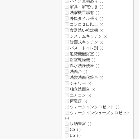
バイク置場あり
(-)
家具・家電付き
(-)
洗濯機置場有
(-)
外観タイル張り
(-)
コンロ２口以上
(-)
食器洗い乾燥機
(-)
システムキッチン
(-)
対面式キッチン
(-)
バス・トイレ別
(-)
追焚機能浴室
(-)
浴室乾燥機
(-)
温水洗浄便座
(-)
洗面台
(-)
洗髪洗面化粧台
(-)
シャワー
(-)
独立洗面台
(-)
エアコン
(-)
床暖房
(-)
ウォークインクロゼット
(-)
ウォークインシューズクロゼット
(-)
収納豊富
(-)
CS
(-)
BS
(-)