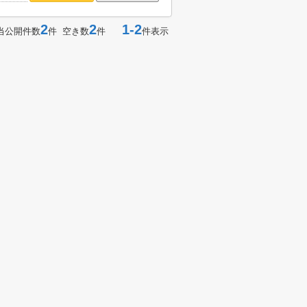
2
2
1-2
当公開件数
件 空き数
件
件表示