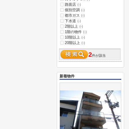
路面店
(-)
個別空調
(-)
都市ガス
(-)
下水道
(-)
2階以上
(-)
1階の物件
(-)
10階以上
(-)
20階以上
(-)
2
件が該当
新着物件