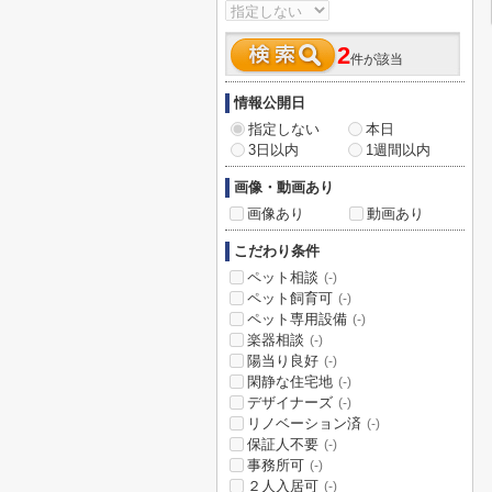
2
件が該当
情報公開日
指定しない
本日
3日以内
1週間以内
画像・動画あり
画像あり
動画あり
こだわり条件
ペット相談
(-)
ペット飼育可
(-)
ペット専用設備
(-)
楽器相談
(-)
陽当り良好
(-)
閑静な住宅地
(-)
デザイナーズ
(-)
リノベーション済
(-)
保証人不要
(-)
事務所可
(-)
２人入居可
(-)