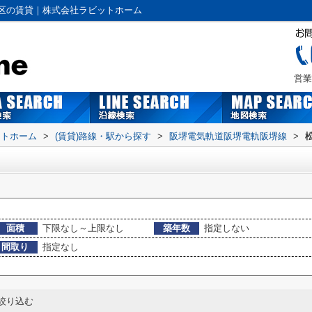
区の賃貸｜株式会社ラビットホーム
営業
ットホーム
>
(賃貸)路線・駅から探す
>
阪堺電気軌道阪堺電軌阪堺線
>
面積
下限なし～上限なし
築年数
指定しない
間取り
指定なし
絞り込む