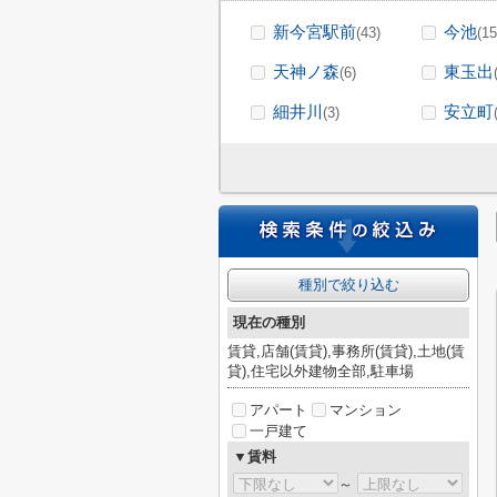
新今宮駅前
今池
(43)
(15
天神ノ森
東玉出
(6)
細井川
安立町
(3)
種別で絞り込む
現在の種別
賃貸,店舗(賃貸),事務所(賃貸),土地(賃
貸),住宅以外建物全部,駐車場
アパート
マンション
一戸建て
▼賃料
～