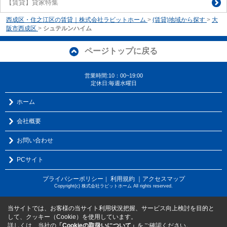
【賃貸】貸家特集
西成区・住之江区の賃貸｜株式会社ラビットホーム
>
(賃貸)地域から探す
>
大
阪市西成区
>
シュテルンハイム
ページトップに戻る
営業時間:10：00~19:00
定休日:毎週水曜日
ホーム
会社概要
お問い合わせ
PCサイト
プライバシーポリシー
利用規約
｜アクセスマップ
｜
Copyright(c) 株式会社ラビットホーム All rights reserved.
当サイトでは、お客様の当サイト利用状況把握、サービス向上検討を目的と
して、クッキー（Cookie）を使用しています。
詳しくは、当社の
「Cookieの取扱いについて」
をご確認ください。