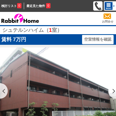
0
0
検討リスト
最近見た物件
お問合せ
シュテルンハイム（
1
室）
賃料
7万円
空室情報を確認