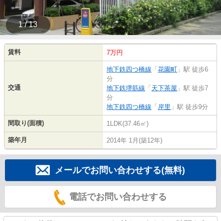
1 / 13
賃料
7万円
地下鉄四つ橋線
「
花園町
」駅 徒歩6
分
交通
地下鉄堺筋線
「
天下茶屋
」駅 徒歩7
分
地下鉄四つ橋線
「
岸里
」駅 徒歩9分
間取り(面積)
1LDK(37.46㎡)
築年月
2014年 1月(築12年)
メールでお問い合わせする(無料)
電話でお問い合わせする