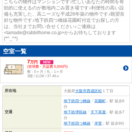
こちらの物件はマンションです♪忙しいあなたの時間を有
効的に使えるのが敷地内ごみ置き場です♪利便性の高い設
備も充実した、高ニーズな平成26年築の物件です♪眺望良
好な物件です♪地下鉄四つ橋線花園町付近でお探しの方
は、当社までお問い合せください♪ご連絡は
<tamade@rabbithome.co.jp>からお待ちしております
(*^_^*)
空室一覧
7
万
円
NEW
(管理費・共益費 5,000円)
敷：0ヶ月｜礼：1ヶ月
3階 / 1LDK / 37.46㎡
所在地
大阪府
大阪市西成区
松
１丁目
地下鉄四つ橋線
「
花園町
」駅 徒歩6
分
交通
地下鉄堺筋線
「
天下茶屋
」駅 徒歩7
分
地下鉄四つ橋線
「
岸里
」駅 徒歩9分