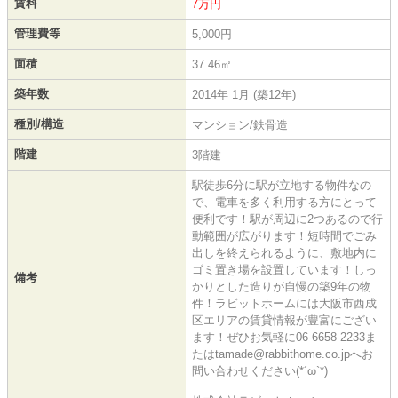
賃料
7万円
管理費等
5,000円
面積
37.46㎡
築年数
2014年 1月 (築12年)
種別/構造
マンション/鉄骨造
階建
3階建
駅徒歩6分に駅が立地する物件なの
で、電車を多く利用する方にとって
便利です！駅が周辺に2つあるので行
動範囲が広がります！短時間でごみ
出しを終えられるように、敷地内に
ゴミ置き場を設置しています！しっ
備考
かりとした造りが自慢の築9年の物
件！ラビットホームには大阪市西成
区エリアの賃貸情報が豊富にござい
ます！ぜひお気軽に06-6658-2233ま
たはtamade@rabbithome.co.jpへお
問い合わせください(*´ω`*)