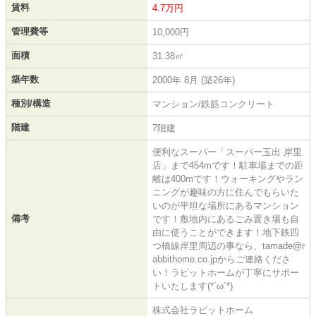
賃料
4.7万円
管理費等
10,000円
面積
31.38㎡
築年数
2000年 8月 (築26年)
種別/構造
マンション/鉄筋コンクリート
階建
7階建
便利なスーパー「スーパー玉出 岸里
店」まで454mです！駐車場までの距
離は400mです！ウォーキングやラン
ニングが趣味の方に住んでもらいた
いのが平坦な場所にあるマンション
備考
です！敷地内にあるごみ置き場も自
由に使うことができます！地下鉄四
つ橋線岸里周辺の事なら、tamade@r
abbithome.co.jpからご連絡くださ
い！ラビットホームが丁寧にサポー
トいたします(*´ω`*)
株式会社ラビットホーム