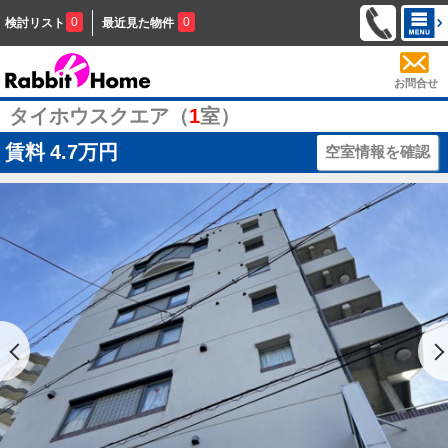
0
0
検討リスト
最近見た物件
お問合せ
タイホウスクエア（
1
室）
賃料
4.7万円
空室情報を確認