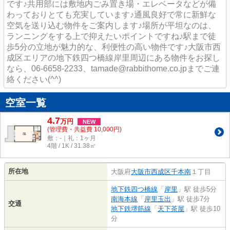
です♪共用部には敷地内ごみ置き場・エレベータなどが備
わっておりとても充実しています♪通風良好で常に新鮮な
空気を送り込む物件をご案内します♪場所が平坦なのは、
ランニングをする上で抑えたいポイントですね♪駅まで徒
歩5分の立地が魅力的な、利便性の高い物件です♪大阪市西
成区エリアの地下鉄四つ橋線岸里周辺にある物件をお探し
なら、06-6658-2233、tamade@rabbithome.co.jpまでご連
絡ください(^^)
空室一覧
4.7
万
円
NEW
(管理費・共益費 10,000円)
敷：-｜礼：1ヶ月
4階 / 1K / 31.38㎡
所在地
大阪府
大阪市西成区
千本南
１丁目
地下鉄四つ橋線
「
岸里
」駅 徒歩5分
南海本線
「
岸里玉出
」駅 徒歩7分
交通
地下鉄堺筋線
「
天下茶屋
」駅 徒歩10
分