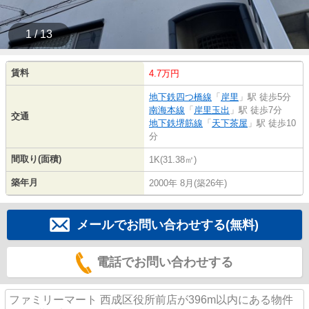
1 / 13
賃料
4.7万円
地下鉄四つ橋線
「
岸里
」駅 徒歩5分
南海本線
「
岸里玉出
」駅 徒歩7分
交通
地下鉄堺筋線
「
天下茶屋
」駅 徒歩10
分
間取り(面積)
1K(31.38㎡)
築年月
2000年 8月(築26年)
メールでお問い合わせする(無料)
電話でお問い合わせする
ファミリーマート 西成区役所前店が396m以内にある物件