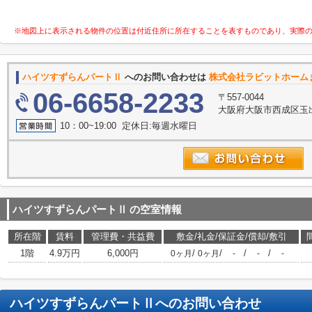
※地図上に表示される物件の位置は付近住所に所在することを表すものであり、実際
ハイツすずらんパートⅡ
へのお問い合わせは
株式会社ラビットホーム
06-6658-2233
〒557-0044
大阪府大阪市西成区玉出
10：00~19:00 定休日:毎週水曜日
ハイツすずらんパートⅡ
の空室情報
所在階
賃料
管理費・共益費
敷金/礼金/保証金/償却/敷引
1階
4.9万円
6,000円
/
/
/
/
0ヶ月
0ヶ月
-
-
-
ハイツすずらんパートⅡ
へのお問い合わせ