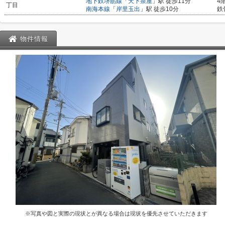
地下鉄堺筋線
「
天下茶屋
」駅 徒歩11分
4
丁目
南海本線
「
岸里玉出
」駅 徒歩10分
鉄
物件情報
※写真や図と実際の現状とが異なる場合は現状を優先させていただきます