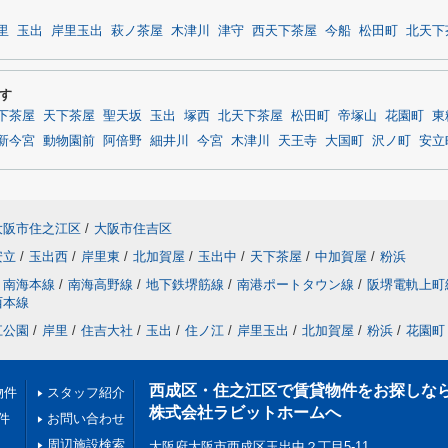
里
玉出
岸里玉出
萩ノ茶屋
木津川
津守
西天下茶屋
今船
松田町
北天下
す
下茶屋
天下茶屋
聖天坂
玉出
塚西
北天下茶屋
松田町
帝塚山
花園町
東
新今宮
動物園前
阿倍野
細井川
今宮
木津川
天王寺
大国町
沢ノ町
安立
大阪市住之江区
/
大阪市住吉区
安立
/
玉出西
/
岸里東
/
北加賀屋
/
玉出中
/
天下茶屋
/
中加賀屋
/
粉浜
南海本線
/
南海高野線
/
地下鉄堺筋線
/
南港ポートタウン線
/
阪堺電軌上町
西本線
江公園
/
岸里
/
住吉大社
/
玉出
/
住ノ江
/
岸里玉出
/
北加賀屋
/
粉浜
/
花園町
西成区・住之江区で賃貸物件をお探しな
物件
スタッフ紹介
株式会社ラビットホームへ
件
お問い合わせ
周辺施設検索
大阪府大阪市西成区玉出中２丁目5-11