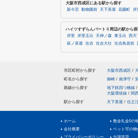
大阪市西成区にある駅から探す
新今宮
動物園前
天下茶屋
花園町
岸
ハイツすずらんパートⅡ周辺の駅から探
岸里
岸里玉出
天神ノ森
東玉出
西天
萩ノ茶屋
住吉
住吉大社
住吉鳥居前
市区町村から探す
大阪市西成区
/
町名から探す
御崎
/
南津守
/
路線から探す
地下鉄四つ橋線
/
大阪環状線
/
関
駅から探す
天下茶屋
/
住之
ホーム
敷金礼金0の
会社概要
ペット可の物
プライバシーポリシー
分譲賃貸