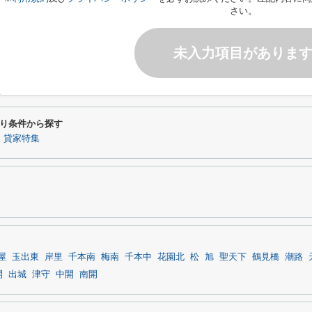
さい。
未入力項目がありま
り条件から探す
】貸家特集
屋
玉出東
岸里
千本南
梅南
千本中
花園北
松
旭
聖天下
鶴見橋
潮路
開
出城
津守
中開
南開