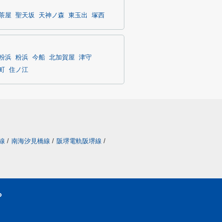
茶屋
聖天坂
天神ノ森
東玉出
塚西
粉浜
粉浜
今船
北加賀屋
津守
町
住ノ江
線
/
南海汐見橋線
/
阪堺電軌阪堺線
/
ら