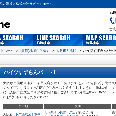
区の賃貸／株式会社ラビットホーム
営業
ットホーム
>
(賃貸)地域から探す
>
大阪市西成区
>
ハイツすずらんパー
ハイツすずらんパートⅡ
大阪厚生信用金庫天下茶屋支店が近くにあります♪(歩いて徒歩5分)♪眺望
ンタイプになります♪短時間でごみ出しを終えられるように、敷地内にゴミ
には大阪市西成区エリアの賃貸情報がございます♪お電話06-6658-2233Eメールtam
にお問い合わせください(*´ω`*)
所在地
交通
地下鉄四つ橋線
「
岸里
」駅 徒歩5分
築
大阪府
大阪市西成区
千本中
１