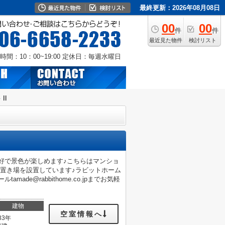
最終更新：2026年08月08日
00
00
件
件
最近見た物件
検討リスト
時間：10：00~19:00
定休日：毎週水曜日
トⅡ
良好で景色が楽しめます♪こちらはマンショ
置き場を設置しています♪ラビットホーム
ade@rabbithome.co.jpまでお気軽
建物
空室情報へ
33年