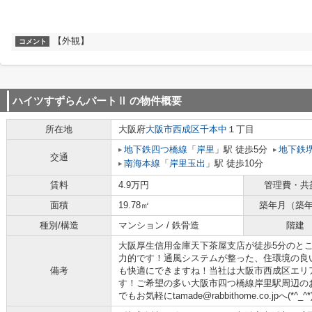
【外観】
コメント
ハイツすずらんパートⅡ
の物件概要
所在地
大阪府
大阪市西成区
千本中
１丁目
地下鉄四つ橋線
「
岸里
」駅 徒歩5分
地下鉄
交通
南海本線
「
岸里玉出
」駅 徒歩10分
賃料
4.9万円
管理費・共
面積
19.78㎡
築年月（築
種別/構造
マンション / 鉄骨造
階建
大阪厚生信用金庫天下茶屋支店が徒歩5分のと
力的です！通風システムが整った、住環境の良
備考
も快適にできますね！当社は大阪市西成区エリ
す！ご希望の多い大阪市四つ橋線岸里駅周辺の
でもお気軽にtamade@rabbithome.co.jpへ(*^_^*