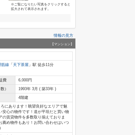
※ご覧になりたい写真をクリックすると
拡大されて表示されます。
情報の見方
【マンション】
堺筋線
「
天下茶屋
」駅 徒歩11分
益費
6,000円
年数）
1993年 3月 ( 築33年 )
4階建
ころにあります！眺望良好なエリアで魅
い安心の物件です！道が平坦だと買い物
アの賃貸物件を多数取り揃えておりま
お薦め物件もあり！お問い合わせはいつ
)