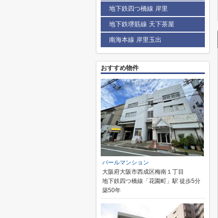
地下鉄四つ橋線 岸里
地下鉄堺筋線 天下茶屋
南海本線 岸里玉出
おすすめ物件
パールマンション
大阪府大阪市西成区梅南１丁目
地下鉄四つ橋線「花園町」駅 徒歩5分
築50年