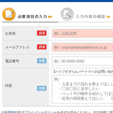
お名前
必須
メールアドレス
必須
電話番号
任意
【ハイツすずらんパートⅡへのお問い合
内容
任意
※
利用規約
及び
プライバシーポリシー
を必ずお読みください。左記内容に同