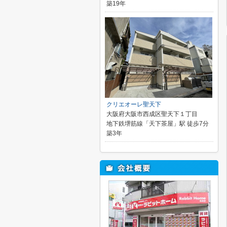
築19年
クリエオーレ聖天下
大阪府大阪市西成区聖天下１丁目
地下鉄堺筋線「天下茶屋」駅 徒歩7分
築3年