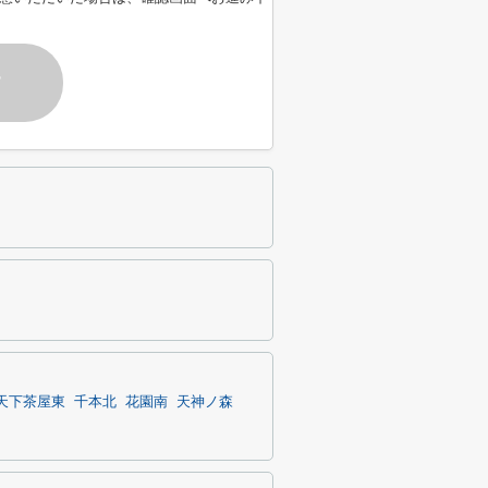
す
天下茶屋東
千本北
花園南
天神ノ森