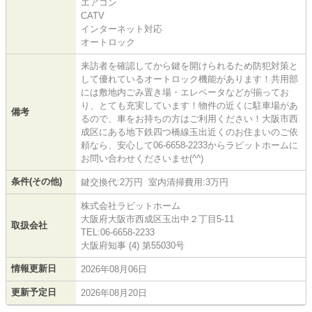
エアコン
CATV
インターネット対応
オートロック
来訪者を確認してから鍵を開けられるため防犯対策と
して優れているオートロック機能があります！共用部
には敷地内ごみ置き場・エレベータなどが揃ってお
り、とても充実しています！物件の近くに駐車場があ
備考
るので、車をお持ちの方はご利用ください！大阪市西
成区にある地下鉄四つ橋線玉出近くのお住まいのご依
頼なら、安心して06-6658-2233からラビットホームに
お問い合わせくださいませ(^^)
条件(その他)
鍵交換代:2万円 室内清掃費用:3万円
株式会社ラビットホーム
大阪府大阪市西成区玉出中２丁目5-11
取扱会社
TEL:06-6658-2233
大阪府知事 (4) 第55030号
情報更新日
2026年08月06日
更新予定日
2026年08月20日