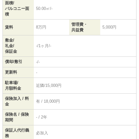
面積/
バルコニー面
50.00㎡/-
積
管理費・
賃料
8万円
5,000円
共益費
敷金/
礼金/
-/1ヶ月/-
保証金
償却/敷引
-/-
更新料
-
駐車場/
近隣/15,000円
月額料金
保険加入 / 料
有 / 18,000円
金
保険名 / 保険
- / 2年
期間
保証人代行義
必加入
務