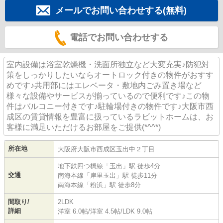
メールでお問い合わせする(無料)
電話でお問い合わせする
室内設備は浴室乾燥機・洗面所独立など大変充実♪防犯対
策をしっかりしたいならオートロック付きの物件がおすす
めです♪共用部にはエレベータ・敷地内ごみ置き場など
様々な設備やサービスが揃っているので便利です♪この物
件はバルコニー付きです♪駐輪場付きの物件です♪大阪市西
成区の賃貸情報を豊富に扱っているラビットホームは、お
客様に満足いただけるお部屋をご提供(*^^*)
所在地
大阪府
大阪市西成区
玉出中
２丁目
地下鉄四つ橋線
「
玉出
」駅 徒歩4分
交通
南海本線
「
岸里玉出
」駅 徒歩11分
南海本線
「
粉浜
」駅 徒歩8分
間取り/
2LDK
詳細
洋室 6.0帖
/
洋室 4.5帖
/
LDK 9.0帖