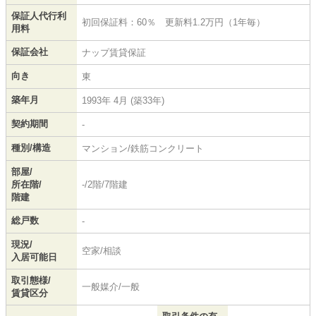
保証人代行利
初回保証料：60％ 更新料1.2万円（1年毎）
用料
保証会社
ナップ賃貸保証
向き
東
築年月
1993年 4月 (築33年)
契約期間
-
種別/構造
マンション/鉄筋コンクリート
部屋/
所在階/
-/2階/7階建
階建
総戸数
-
現況/
空家/相談
入居可能日
取引態様/
一般媒介/一般
賃貸区分