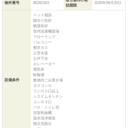
取引条件の有
物件番号
86282363
2026年08月20日
効期限
ペット相談
陽当り良好
眺望良好
室内洗濯機置場
フローリング
バルコニー
都市ガス
公営水道
公共下水
エレベーター
電気有
駐輪場
設備条件
敷地内ごみ置き場
ガスコンロ
コンロ２口以上
システムキッチン
コンロ３口
バス・トイレ別
浴室乾燥機
温水洗浄便座
独立洗面台