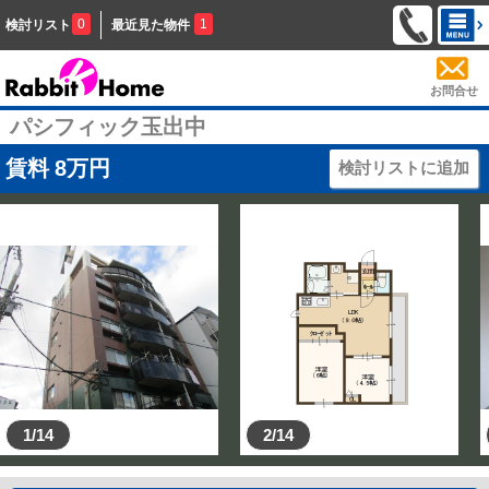
0
1
検討リスト
最近見た物件
お問合せ
パシフィック玉出中
賃料
8
万円
検討リストに追加
1/14
2/14