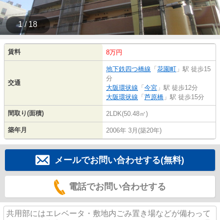
1 / 18
賃料
8万円
地下鉄四つ橋線
「
花園町
」駅 徒歩15
分
交通
大阪環状線
「
今宮
」駅 徒歩12分
大阪環状線
「
芦原橋
」駅 徒歩15分
間取り(面積)
2LDK(50.48㎡)
築年月
2006年 3月(築20年)
メールでお問い合わせする(無料)
電話でお問い合わせする
共用部にはエレベータ・敷地内ごみ置き場などが備わって