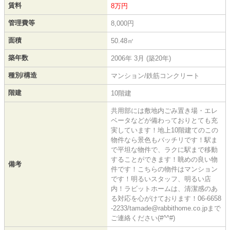
賃料
8万円
管理費等
8,000円
面積
50.48㎡
築年数
2006年 3月 (築20年)
種別/構造
マンション/鉄筋コンクリート
階建
10階建
共用部には敷地内ごみ置き場・エレ
ベータなどが備わっておりとても充
実しています！地上10階建てのこの
物件なら景色もバッチリです！駅ま
で平坦な物件で、ラクに駅まで移動
することができます！眺めの良い物
備考
件です！こちらの物件はマンション
です！明るいスタッフ、明るい店
内！ラビットホームは、清潔感のあ
る対応を心がけております！06-6658
-2233/tamade@rabbithome.co.jpまで
ご連絡ください(#^^#)