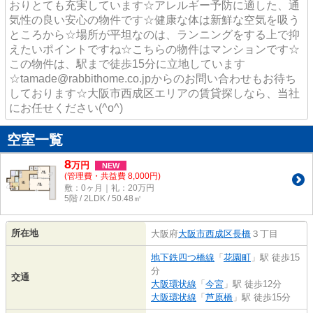
おりとても充実しています☆アレルギー予防に適した、通
気性の良い安心の物件です☆健康な体は新鮮な空気を吸う
ところから☆場所が平坦なのは、ランニングをする上で抑
えたいポイントですね☆こちらの物件はマンションです☆
この物件は、駅まで徒歩15分に立地しています
☆tamade@rabbithome.co.jpからのお問い合わせもお待ち
しております☆大阪市西成区エリアの賃貸探しなら、当社
にお任せください(^o^)
空室一覧
8
万
円
NEW
(管理費・共益費 8,000円)
敷：0ヶ月｜礼：20万円
5階 / 2LDK / 50.48㎡
所在地
大阪府
大阪市西成区
長橋
３丁目
地下鉄四つ橋線
「
花園町
」駅 徒歩15
分
交通
大阪環状線
「
今宮
」駅 徒歩12分
大阪環状線
「
芦原橋
」駅 徒歩15分