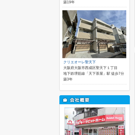
築19年
クリエオーレ聖天下
大阪府大阪市西成区聖天下１丁目
地下鉄堺筋線「天下茶屋」駅 徒歩7分
築3年