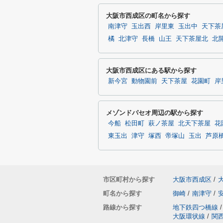
大阪市西成区の町名から探す
南津守
玉出西
岸里東
玉出中
天下茶
橘
北津守
長橋
山王
天下茶屋北
北
大阪市西成区にある駅から探す
新今宮
動物園前
天下茶屋
花園町
岸
メゾンドパセオ周辺の駅から探す
今船
松田町
萩ノ茶屋
北天下茶屋
花
東玉出
津守
塚西
帝塚山
玉出
芦原
市区町村から探す
大阪市西成区
/
町名から探す
御崎
/
南津守
/
路線から探す
地下鉄四つ橋線
/
大阪環状線
/
関