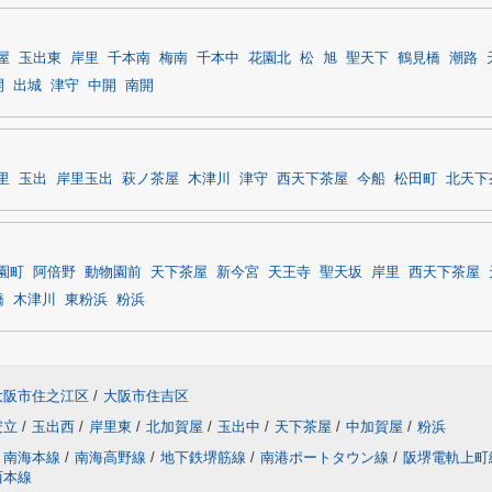
屋
玉出東
岸里
千本南
梅南
千本中
花園北
松
旭
聖天下
鶴見橋
潮路
開
出城
津守
中開
南開
里
玉出
岸里玉出
萩ノ茶屋
木津川
津守
西天下茶屋
今船
松田町
北天下
園町
阿倍野
動物園前
天下茶屋
新今宮
天王寺
聖天坂
岸里
西天下茶屋
橋
木津川
東粉浜
粉浜
大阪市住之江区
/
大阪市住吉区
安立
/
玉出西
/
岸里東
/
北加賀屋
/
玉出中
/
天下茶屋
/
中加賀屋
/
粉浜
南海本線
/
南海高野線
/
地下鉄堺筋線
/
南港ポートタウン線
/
阪堺電軌上町
西本線