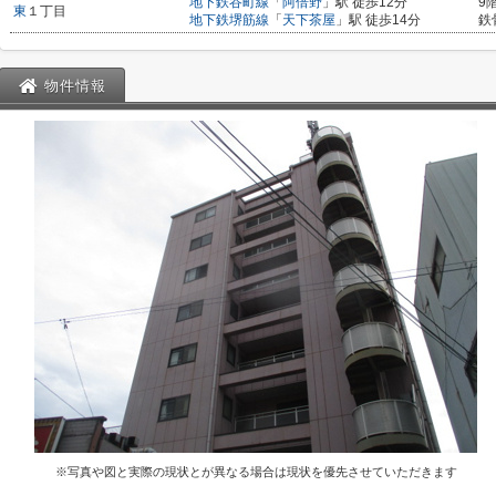
地下鉄谷町線
「
阿倍野
」駅 徒歩12分
9
東
１丁目
地下鉄堺筋線
「
天下茶屋
」駅 徒歩14分
鉄
物件情報
※写真や図と実際の現状とが異なる場合は現状を優先させていただきます