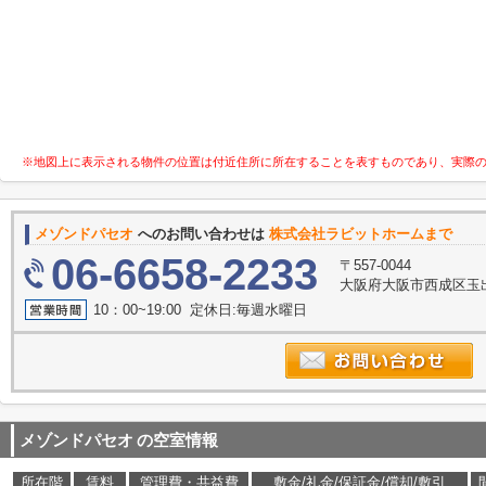
※地図上に表示される物件の位置は付近住所に所在することを表すものであり、実際
メゾンドパセオ
へのお問い合わせは
株式会社ラビットホームまで
06-6658-2233
〒557-0044
大阪府大阪市西成区玉出
10：00~19:00 定休日:毎週水曜日
メゾンドパセオ
の空室情報
所在階
賃料
管理費・共益費
敷金/礼金/保証金/償却/敷引