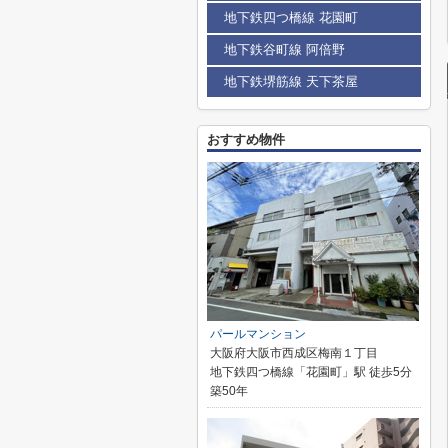
地下鉄四つ橋線 花園町
地下鉄谷町線 阿倍野
地下鉄堺筋線 天下茶屋
おすすめ物件
パールマンション
大阪府大阪市西成区梅南１丁目
地下鉄四つ橋線「花園町」駅 徒歩5分
築50年