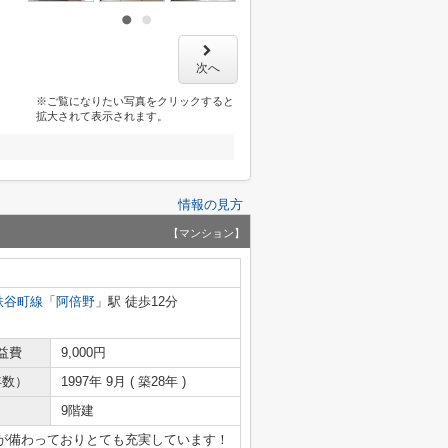
次へ
※ご覧になりたい写真をクリックすると
拡大されて表示されます。
情報の見方
【マンション】
鉄谷町線
「
阿倍野
」駅 徒歩12分
益費
9,000円
年数）
1997年 9月 ( 築28年 )
9階建
が備わっておりとても充実しています！