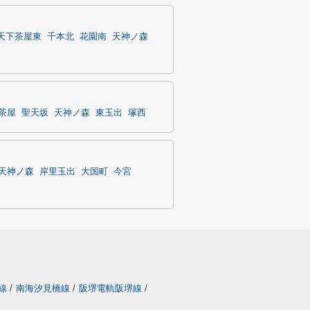
天下茶屋東
千本北
花園南
天神ノ森
茶屋
聖天坂
天神ノ森
東玉出
塚西
天神ノ森
岸里玉出
大国町
今宮
線
/
南海汐見橋線
/
阪堺電軌阪堺線
/