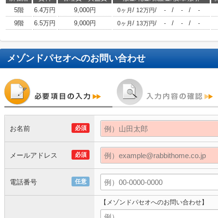
5階
6.4万円
9,000円
/
/
/
/
0ヶ月
12万円
-
-
-
9階
6.5万円
9,000円
/
/
/
/
0ヶ月
13万円
-
-
-
メゾンドパセオ
へのお問い合わせ
お名前
必須
メールアドレス
必須
電話番号
任意
【メゾンドパセオへのお問い合わせ】