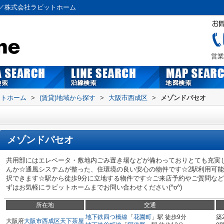
／株式会社ラビットホーム
営業
ットホーム
>
(賃貸)地域から探す
>
大阪市西成区
>
メゾンドパセオ
メゾンドパセオ
共用部にはエレベータ・敷地内ごみ置き場などが備わっておりとても充実
んか☆通風システムが整った、住環境の良い安心の物件です☆2駅利用可
択できます☆駅から徒歩9分に立地する物件です☆ご来店予約やご質問などは06
ずはお気軽にラビットホームまでお問い合わせください(^o^)
所在地
交通
地下鉄四つ橋線
「
花園町
」駅 徒歩9分
築
大阪府
大阪市西成区
天下茶屋