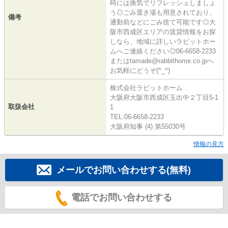
時には換気でリフレッシュしましょ
う◎ごみ置き場も用意されており、
備考
通勤前などにごみ捨て可能です◎大
阪市西成区エリアの賃貸情報をお探
しなら、地域に詳しいラビットホー
ムへご連絡ください◎06-6658-2233
またはtamade@rabbithome.co.jpへ
お気軽にどうぞ(^_^)
株式会社ラビットホーム
大阪府大阪市西成区玉出中２丁目5-1
取扱会社
1
TEL:06-6658-2233
大阪府知事 (4) 第55030号
情報の見方
メールでお問い合わせする(無料)
電話でお問い合わせする