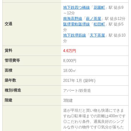
地下鉄四つ橋線
「
花園町
」駅 徒歩9
～12分
南海高野線
「
萩ノ茶屋
」駅 徒歩12分
交通
阪堺電軌阪堺線
「
松田町
」駅 徒歩5
分
地下鉄堺筋線
「
天下茶屋
」駅 徒歩10
分
賃料
4.6万円
管理費等
8,000円
面積
18.00㎡
築年数
2017年 1月 (築9年)
種別/構造
アパート/鉄骨造
階建
3階建
道が平坦だと買い物も快適にできま
すね◎駐車場までの距離は400mです
◎こだわり条件、通風良好のシンプ
ルな作りの物件です◎気分が落ちた