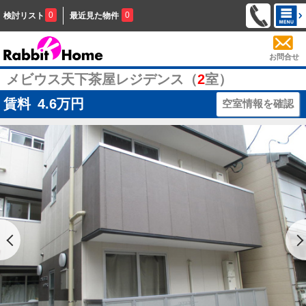
0
0
検討リスト
最近見た物件
お問合せ
メビウス天下茶屋レジデンス（
2
室）
賃料
4.6
万円
空室情報を確認