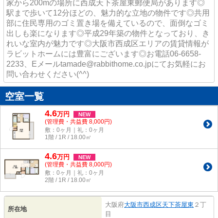
家から200mの場所に西成天下茶屋東郵便局があります◎
駅まで歩いて12分ほどの、魅力的な立地の物件です◎共用
部に住民専用のゴミ置き場を備えているので、面倒なゴミ
出しも楽になります◎平成29年築の物件となっており、き
れいな室内が魅力です◎大阪市西成区エリアの賃貸情報が
ラビットホームには豊富にございます◎お電話06-6658-
2233、Eメールtamade@rabbithome.co.jpにてお気軽にお
問い合わせください(^^)
空室一覧
4.6
万
円
NEW
(管理費・共益費 8,000円)
敷：0ヶ月｜礼：0ヶ月
1階 / 1R / 18.00㎡
4.6
万
円
NEW
(管理費・共益費 8,000円)
敷：0ヶ月｜礼：0ヶ月
2階 / 1R / 18.00㎡
大阪府
大阪市西成区
天下茶屋東
２丁
所在地
目