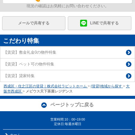
現況の確認はお気軽にお問い合わせください。
メールで共有する
LINEで共有する
こだわり特集
【賃貸】敷金礼金0の物件特集
【賃貸】ペット可の物件特集
【賃貸】貸家特集
西成区・住之江区の賃貸｜株式会社ラビットホーム
>
(賃貸)地域から探す
>
大
阪市西成区
>
メビウス天下茶屋レジデンス
ページトップに戻る
営業時間:10：00~19:00
定休日:毎週水曜日