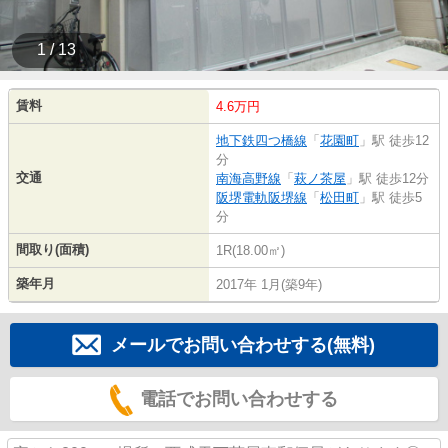
1 / 13
賃料
4.6万円
地下鉄四つ橋線
「
花園町
」駅 徒歩12
分
交通
南海高野線
「
萩ノ茶屋
」駅 徒歩12分
阪堺電軌阪堺線
「
松田町
」駅 徒歩5
分
間取り(面積)
1R(18.00㎡)
築年月
2017年 1月(築9年)
メールでお問い合わせする(無料)
電話でお問い合わせする