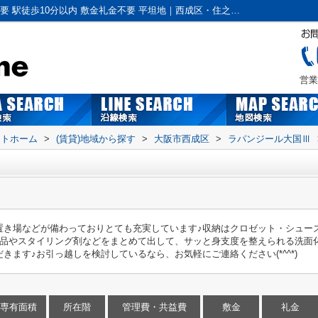
ラパンジール大国Ⅲ｜洗面化粧台 保証金不要 駅徒歩10分以内 敷金礼金不要 平坦地｜西成区・住之江区の賃貸｜株式会社ラビットホーム
営業
ットホーム
>
(賃貸)地域から探す
>
大阪市西成区
>
ラパンジール大国Ⅲ
置き場などが備わっておりとても充実しています♪収納はクロゼット・シュー
やスタイリング剤などをまとめて出して、サッと身支度を整えられる洗面化粧台があ
ます♪お引っ越しを検討しているなら、お気軽にご連絡ください(*^^*)
専有面積
所在階
管理費・共益費
敷金
礼金