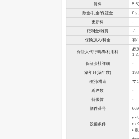
賃料
5.
敷金/礼金/保証金
0ヶ
更新料
-
権利金/雑費
-/-
保険加入/料金
有/-
必
保証人代行義務/利用料
1.
保証会社詳細
-
築年月(築年数)
19
種別/構造
マ
総戸数
-
特優賃
-
物件番号
669
ペ
バ
設備条件
敷