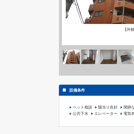
【外
設備条件
ペット相談
陽当り良好
閑静
公共下水
エレベーター
電気