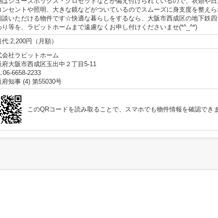
納はシューズボックス・クロゼットなどが備え付けられているので、衣類や日
コンセントや照明、大きな鏡などがついているのでスムーズに身支度を整えら
相談いただける物件です☆快適な暮らしをするなら、大阪市西成区の地下鉄四
わり等を、ラビットホームまで遠慮なくお申し付けくださいませ(*^_^*)
代:2,200円（月額）
式会社ラビットホーム
阪府大阪市西成区玉出中２丁目5-11
:06-6658-2233
府知事 (4) 第55030号
このQRコードを読み取ることで、スマホでも物件情報を確認でき