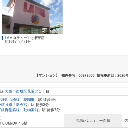
LAMU(ラムー) 北津守店
約1617m／21分
【マンション】
物件番号：66979566
情報更新日：2026年
阪府
大阪市西成区
花園北
１丁目
下鉄四つ橋線
「
花園町
」駅 徒歩6分
阪環状線
「
新今宮
」駅 徒歩3分
下鉄御堂筋線
「
動物園前
」駅 徒歩7分
K
面積/バルコニー面積
2
 6.0帖
/
DK 4.5帖