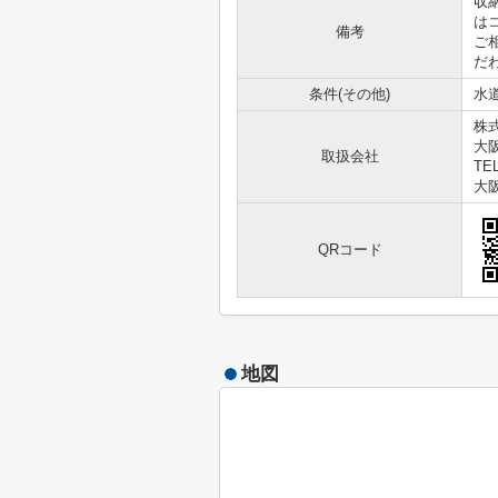
収
は
備考
ご
だ
条件(その他)
水道
株
大
取扱会社
TEL
大阪
QRコード
地図