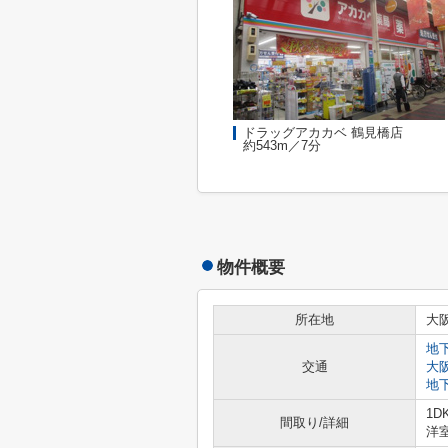
ドラッグアカカベ 鶴見橋店
約543m／7分
物件概要
所在地
大
地
交通
大
地
1D
間取り/詳細
洋室