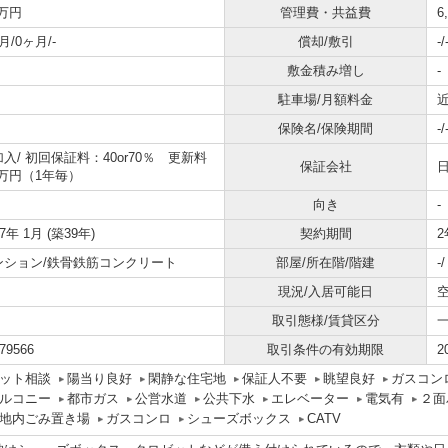
5万円
管理費・共益費
6
月/0ヶ月/-
償却/敷引
-/
敷金積み増し
-
駐車場/月額料金
近
保険名/保険期間
-/
加入/
初回保証料：40or70％ 更新料
保証会社
2万円（1年毎）
向き
-
87年 1月 (築39年)
契約期間
2
ンション/鉄骨鉄筋コンクリート
部屋/所在階/階建
-
現況/入居可能日
取引態様/賃貸区分
79566
取引条件の有効期限
2
ット相談
陽当り良好
閑静な住宅地
保証人不要
眺望良好
ガスコン
ルコニー
都市ガス
公営水道
公共下水
エレベーター
電気有
２面
地内ごみ置き場
ガスコンロ
シューズボックス
CATV