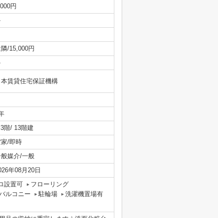
,000円
-
隣/15,000円
-
日本賃貸住宅保証機構
年
/ 3階/ 13階建
空家/即時
一般媒介/一般
026年08月20日
ロ設置可
フローリング
バルコニー
駐輪場
洗濯機置場有