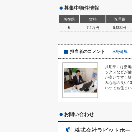
募集中物件情報
所在階
賃料
管理費
6
万円
6,000円
7.2
担当者のコメント
水野竜馬
共用部には敷地
ックスなどが備
が高いです！駐
み心地の良い1
いつでも住まい
お問い合わせ
株式会社ラビットホー