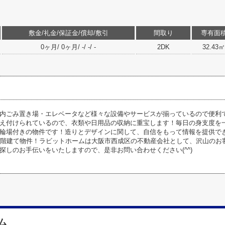
敷金/礼金/保証金/償却/敷引
間取り
専有面
0ヶ月/ 0ヶ月/ -/ -/ -
2DK
32.43㎡
内ごみ置き場・エレベータなど様々な設備やサービスが揃っているので便利
え付けられているので、衣類や日用品の収納に重宝します！毎日の身支度を
輪場付きの物件です！造りとデザインに関して、自信をもって情報を提供で
3階建て物件！ラビットホームは大阪市西成区の不動産会社として、沢山のお
探しのお手伝いをいたしますので、是非お問い合わせください(^^)
ム