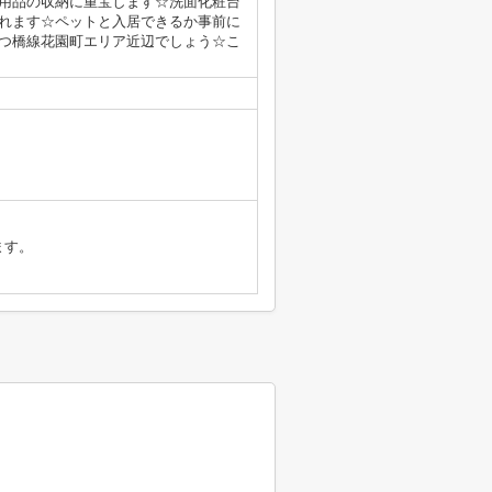
用品の収納に重宝します☆洗面化粧台
れます☆ペットと入居できるか事前に
つ橋線花園町エリア近辺でしょう☆こ
ます。