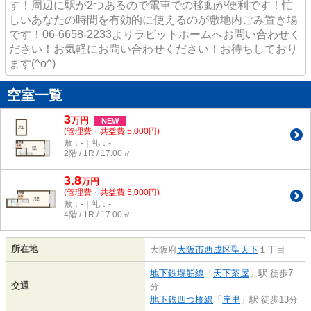
す！周辺に駅が2つあるので電車での移動が便利です！忙
しいあなたの時間を有効的に使えるのが敷地内ごみ置き場
です！06-6658-2233よりラビットホームへお問い合わせく
ださい！お気軽にお問い合わせください！お待ちしており
ます(^o^)
空室一覧
3
万
円
NEW
(管理費・共益費 5,000円)
敷：-｜礼：-
2階 / 1R / 17.00㎡
3.8
万
円
(管理費・共益費 5,000円)
敷：-｜礼：-
4階 / 1R / 17.00㎡
所在地
大阪府
大阪市西成区
聖天下
１丁目
地下鉄堺筋線
「
天下茶屋
」駅 徒歩7
交通
分
地下鉄四つ橋線
「
岸里
」駅 徒歩13分