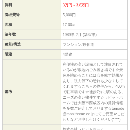
賃料
3万円～3.8万円
管理費等
5,000円
面積
17.00㎡
築年数
1989年 2月 (築37年)
種別/構造
マンション/鉄骨造
階建
4階建
利便性の高い設備として注目されて
いるのが敷地内ごみ置き場です☆景
色を眺めることには心を癒す効果が
あり、視力低下の恐れも少なくして
くれます☆こちらの物件から、400m
備考
で駐車場です☆徒歩7分に駅のある、
ニーズの高い物件です☆ラビットホ
ームでは大阪市西成区内の賃貸情報
を多数ご紹介しております☆tamade
@rabbithome.co.jpにてご要望やこだ
わりなどお申し付けください(*^^*)
株式会社ラビットホーム