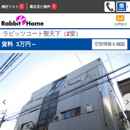
0
0
検討リスト
最近見た物件
お問合せ
ラビッツコート聖天下（
2
室）
賃料
3
万円～
空室情報を確認