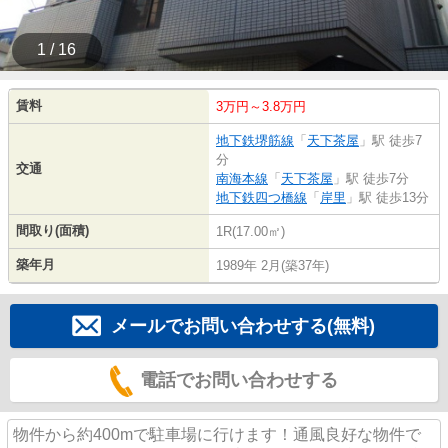
1 / 16
賃料
3万円～3.8万円
地下鉄堺筋線
「
天下茶屋
」駅 徒歩7
分
交通
南海本線
「
天下茶屋
」駅 徒歩7分
地下鉄四つ橋線
「
岸里
」駅 徒歩13分
間取り(面積)
1R(17.00㎡)
築年月
1989年 2月(築37年)
メールでお問い合わせする(無料)
電話でお問い合わせする
物件から約400mで駐車場に行けます！通風良好な物件で