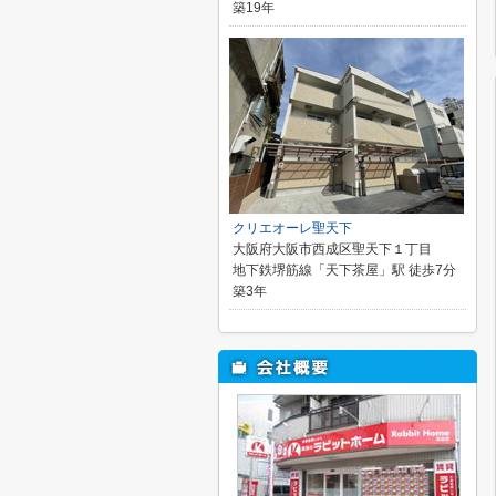
築19年
クリエオーレ聖天下
大阪府大阪市西成区聖天下１丁目
地下鉄堺筋線「天下茶屋」駅 徒歩7分
築3年