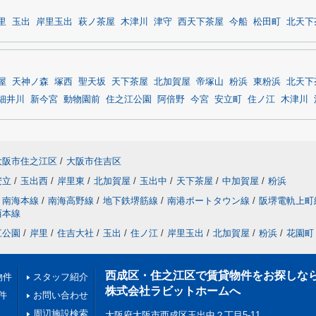
里
玉出
岸里玉出
萩ノ茶屋
木津川
津守
西天下茶屋
今船
松田町
北天下
屋
天神ノ森
塚西
聖天坂
天下茶屋
北加賀屋
帝塚山
粉浜
東粉浜
北天下
細井川
新今宮
動物園前
住之江公園
阿倍野
今宮
安立町
住ノ江
木津川
大阪市住之江区
/
大阪市住吉区
安立
/
玉出西
/
岸里東
/
北加賀屋
/
玉出中
/
天下茶屋
/
中加賀屋
/
粉浜
南海本線
/
南海高野線
/
地下鉄堺筋線
/
南港ポートタウン線
/
阪堺電軌上町
西本線
江公園
/
岸里
/
住吉大社
/
玉出
/
住ノ江
/
岸里玉出
/
北加賀屋
/
粉浜
/
花園町
西成区・住之江区で賃貸物件をお探しな
物件
スタッフ紹介
株式会社ラビットホームへ
件
お問い合わせ
周辺施設検索
大阪府大阪市西成区玉出中２丁目5-11