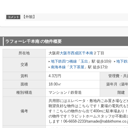
【外観】
コメント
ラフォーレ千本南
の物件概要
所在地
大阪府
大阪市西成区
千本南
２丁目
地下鉄四つ橋線
「
玉出
」駅 徒歩10分
地下鉄
交通
南海本線
「
天下茶屋
」駅 徒歩17分
賃料
4.3万円
管理費・共
面積
18.00㎡
築年月（築
種別/構造
マンション / 鉄骨造
階建
共用部にはエレベータ・敷地内ごみ置き場など
眺望良好な物件はこちらです！夏場の電気代も
備考
す！こちらの物件から出て400mに駐車場あり
の物件です！ラビットホームスタッフが不動産
します！06-6658-2233/tamade@rabbithom