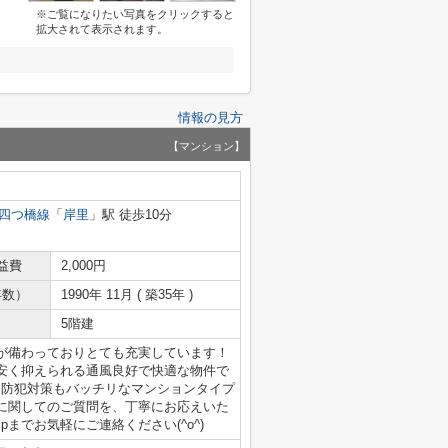
※ご覧になりたい写真をクリックすると
拡大されて表示されます。
情報の見方
【マンション】
四つ橋線
「
岸里
」駅 徒歩10分
益費
2,000円
年数）
1990年 11月 ( 築35年 )
5階建
が備わっておりとても充実しています！
安く抑えられる通風良好で快適な物件で
！防犯対策もバッチリなマンションタイプ
に関してのご質問を、丁寧にお応えいた
e.co.jpまでお気軽にご連絡ください(^o^)