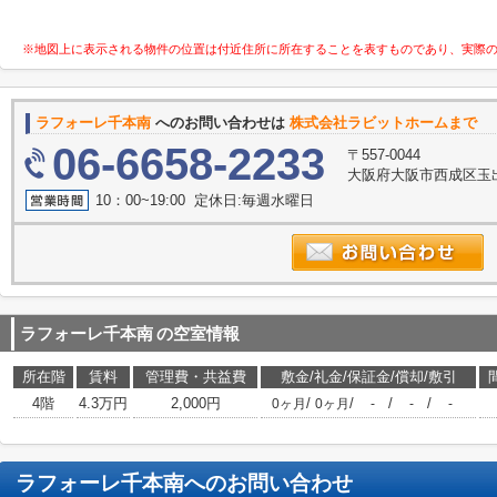
※地図上に表示される物件の位置は付近住所に所在することを表すものであり、実際
ラフォーレ千本南
へのお問い合わせは
株式会社ラビットホームまで
06-6658-2233
〒557-0044
大阪府大阪市西成区玉出
10：00~19:00 定休日:毎週水曜日
ラフォーレ千本南
の空室情報
所在階
賃料
管理費・共益費
敷金/礼金/保証金/償却/敷引
4階
4.3万円
2,000円
/
/
/
/
0ヶ月
0ヶ月
-
-
-
ラフォーレ千本南
へのお問い合わせ