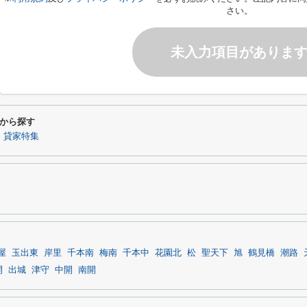
さい。
未入力項目がありま
から探す
】貸家特集
屋
玉出東
岸里
千本南
梅南
千本中
花園北
松
聖天下
旭
鶴見橋
潮路
開
出城
津守
中開
南開