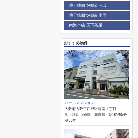
地下鉄四つ橋線 玉出
地下鉄四つ橋線 岸里
南海本線 天下茶屋
おすすめ物件
パールマンション
大阪府大阪市西成区梅南１丁目
地下鉄四つ橋線「花園町」駅 徒歩5分
築50年