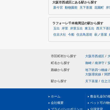
大阪市西成区にある駅から探す
新今宮
動物園前
天下茶屋
花園町
岸
ラフォーレ千本南周辺の駅から探す
玉出
岸里
岸里玉出
東玉出
西天下茶
住吉大社
今船
住吉鳥居前
萩ノ茶屋
市区町村から探す
大阪市西成区
/
町名から探す
御崎
/
南津守
/
路線から探す
地下鉄四つ橋線
/
大阪環状線
/
関
駅から探す
天下茶屋
/
住之
ホーム
敷金礼金0の
会社概要
ペット可の物
プライバシーポリシー
分譲賃貸