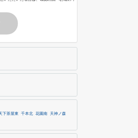
す
天下茶屋東
千本北
花園南
天神ノ森