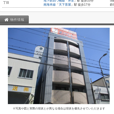
地下鉄四つ橋線
「
岸里
」駅 徒歩10分
5
丁目
南海本線
「
天下茶屋
」駅 徒歩17分
鉄
物件情報
※写真や図と実際の現状とが異なる場合は現状を優先させていただきます