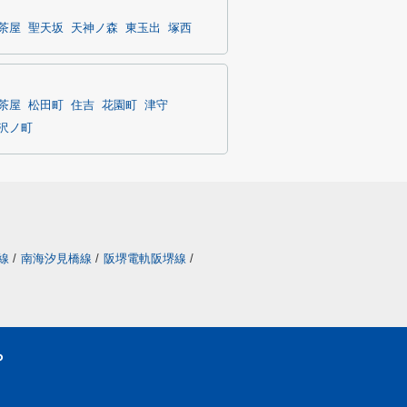
茶屋
聖天坂
天神ノ森
東玉出
塚西
茶屋
松田町
住吉
花園町
津守
沢ノ町
線
/
南海汐見橋線
/
阪堺電軌阪堺線
/
ら