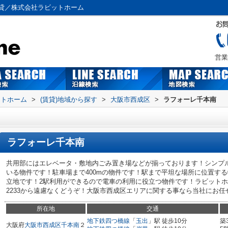
貸／株式会社ラビットホーム
営業
ットホーム
>
(賃貸)地域から探す
>
大阪市西成区
>
ラフォーレ千本南
ラフォーレ千本南
共用部にはエレベータ・敷地内ごみ置き場などが揃っております！シンプ
いる物件です！駐車場まで400mの物件です！駅まで平坦な場所に位置す
立地です！2駅利用ができるので電車の利用に役立つ物件です！ラビットホーム
2233から遠慮なくどうぞ！大阪市西成区エリアに関する事なら当社にお任せく
所在地
交通
地下鉄四つ橋線
「
玉出
」駅 徒歩10分
築
大阪府
大阪市西成区
千本南
２