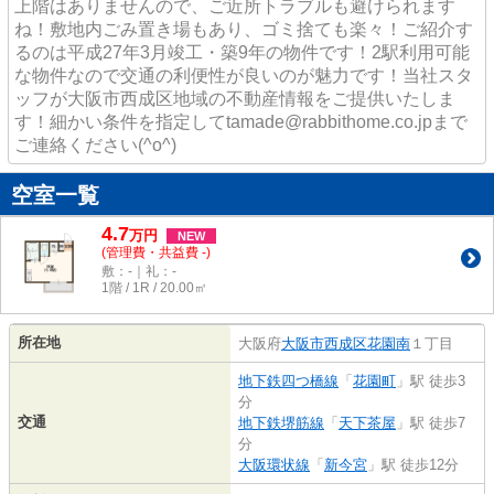
上階はありませんので、ご近所トラブルも避けられます
ね！敷地内ごみ置き場もあり、ゴミ捨ても楽々！ご紹介す
るのは平成27年3月竣工・築9年の物件です！2駅利用可能
な物件なので交通の利便性が良いのが魅力です！当社スタ
ッフが大阪市西成区地域の不動産情報をご提供いたしま
す！細かい条件を指定してtamade@rabbithome.co.jpまで
ご連絡ください(^o^)
空室一覧
4.7
万
円
NEW
(管理費・共益費 -)
敷：-｜礼：-
1階 / 1R / 20.00㎡
所在地
大阪府
大阪市西成区
花園南
１丁目
地下鉄四つ橋線
「
花園町
」駅 徒歩3
分
交通
地下鉄堺筋線
「
天下茶屋
」駅 徒歩7
分
大阪環状線
「
新今宮
」駅 徒歩12分