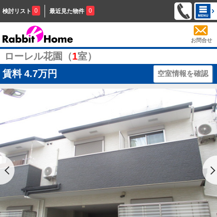
0
0
検討リスト
最近見た物件
お問合せ
ローレル花園（
1
室）
賃料
4.7万円
空室情報を確認