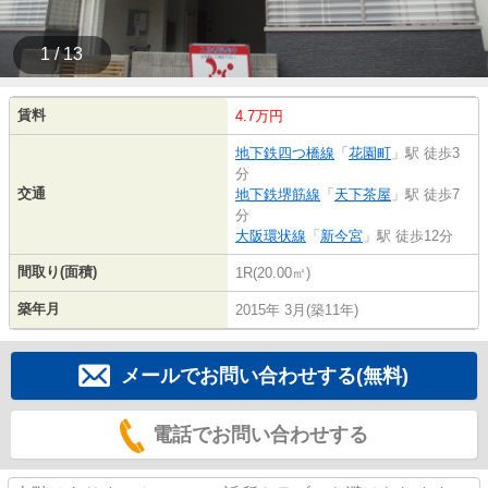
1 / 13
賃料
4.7万円
地下鉄四つ橋線
「
花園町
」駅 徒歩3
分
交通
地下鉄堺筋線
「
天下茶屋
」駅 徒歩7
分
大阪環状線
「
新今宮
」駅 徒歩12分
間取り(面積)
1R(20.00㎡)
築年月
2015年 3月(築11年)
メールでお問い合わせする(無料)
電話でお問い合わせする