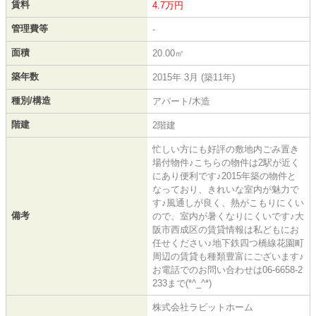
賃料
4.7万円
管理費等
-
面積
20.00㎡
築年数
2015年 3月 (築11年)
種別/構造
アパート/木造
階建
2階建
忙しい方にも好評の敷地内ごみ置き
場付物件♪こちらの物件は2駅が近く
にあり便利です♪2015年築の物件と
なっており、きれいな室内が魅力で
す♪風通しが良く、熱がこもりにくい
備考
ので、室内が暑くなりにくいです♪大
阪市西成区の賃貸情報は私どもにお
任せください♪地下鉄四つ橋線花園町
周辺の賃貸も種類豊富にございます♪
お電話でのお問い合わせは06-6658-2
233まで(*^_^*)
株式会社ラビットホーム