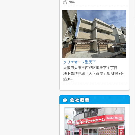
築19年
クリエオーレ聖天下
大阪府大阪市西成区聖天下１丁目
地下鉄堺筋線「天下茶屋」駅 徒歩7分
築3年