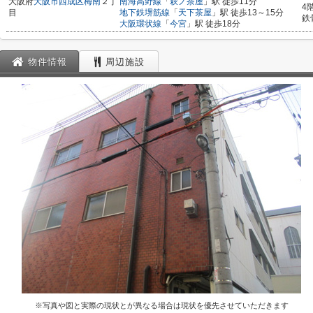
大阪府
大阪市西成区
梅南
２丁
南海高野線
「
萩ノ茶屋
」駅 徒歩11分
4
目
地下鉄堺筋線
「
天下茶屋
」駅 徒歩13～15分
鉄
大阪環状線
「
今宮
」駅 徒歩18分
物件情報
周辺施設
※写真や図と実際の現状とが異なる場合は現状を優先させていただきます