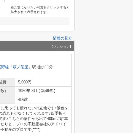
※ご覧になりたい写真をクリックすると
拡大されて表示されます。
情報の見方
【マンション】
高野線
「
萩ノ茶屋
」駅 徒歩11分
益費
5,000円
年数）
1980年 3月 ( 築46年 )
4階建
車に乗っても疲れないの立地です♪景色を
の恐れも少なくしてくれます♪四季折々
す♪こちらの物件から出て400mに駐車
ったりと、プロの不動産会社のアドバイ
産のプロです(*^^*)