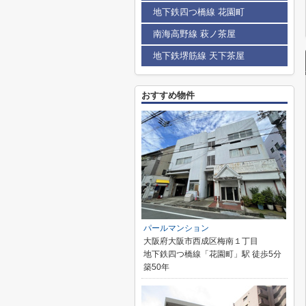
地下鉄四つ橋線 花園町
南海高野線 萩ノ茶屋
地下鉄堺筋線 天下茶屋
おすすめ物件
パールマンション
大阪府大阪市西成区梅南１丁目
地下鉄四つ橋線「花園町」駅 徒歩5分
築50年