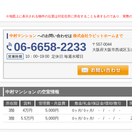
※地図上に表示される物件の位置は付近住所に所在することを表すものであり、実際
中村マンション
へのお問い合わせは
株式会社ラビットホームまで
06-6658-2233
〒557-0044
大阪府大阪市西成区玉出
10：00~19:00 定休日:毎週水曜日
中村マンション
の空室情報
所在階
賃料
管理費・共益費
敷金/礼金/保証金/償却/敷引
3階
4万円
5,000円
/
/
/
/
0ヶ月
0ヶ月
-
-
-
3階
5.5万円
5,000円
/
/
/
/
0ヶ月
0ヶ月
-
-
-