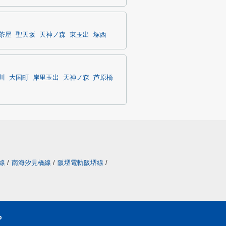
茶屋
聖天坂
天神ノ森
東玉出
塚西
川
大国町
岸里玉出
天神ノ森
芦原橋
線
/
南海汐見橋線
/
阪堺電軌阪堺線
/
ら