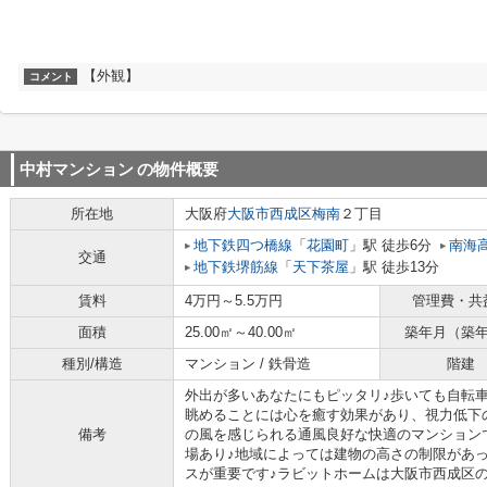
【外観】
コメント
中村マンション
の物件概要
所在地
大阪府
大阪市西成区
梅南
２丁目
地下鉄四つ橋線
「
花園町
」駅 徒歩6分
南海
交通
地下鉄堺筋線
「
天下茶屋
」駅 徒歩13分
賃料
4万円～5.5万円
管理費・共
面積
25.00㎡～40.00㎡
築年月（築
種別/構造
マンション / 鉄骨造
階建
外出が多いあなたにもピッタリ♪歩いても自転
眺めることには心を癒す効果があり、視力低下
備考
の風を感じられる通風良好な快適のマンションで
場あり♪地域によっては建物の高さの制限があ
スが重要です♪ラビットホームは大阪市西成区の不動