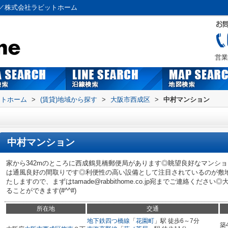
／株式会社ラビットホーム
営業
ットホーム
>
(賃貸)地域から探す
>
大阪市西成区
>
中村マンション
中村マンション
家から342mのところに西成鶴見橋郵便局があります◎眺望良好なマンシ
は通風良好の間取りです◎利便性の高い設備として注目されているのが敷
たしますので、まずはtamade@rabbithome.co.jp宛までご連絡く
ることができます(#^^#)
所在地
交通
地下鉄四つ橋線
「
花園町
」駅 徒歩6～7分
築