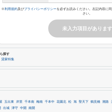
※
利用規約
及び
プライバシーポリシー
を必ずお読みください。左記内容に同
さい。
未入力項目がありま
ら探す
】貸家特集
屋
玉出東
岸里
千本南
梅南
千本中
花園北
松
旭
聖天下
鶴見橋
潮路
開
出城
津守
中開
南開