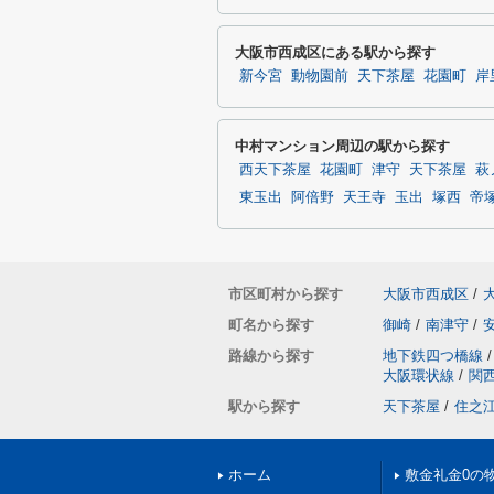
大阪市西成区にある駅から探す
新今宮
動物園前
天下茶屋
花園町
岸
中村マンション周辺の駅から探す
西天下茶屋
花園町
津守
天下茶屋
萩
東玉出
阿倍野
天王寺
玉出
塚西
帝
市区町村から探す
大阪市西成区
/
町名から探す
御崎
/
南津守
/
路線から探す
地下鉄四つ橋線
/
大阪環状線
/
関
駅から探す
天下茶屋
/
住之
ホーム
敷金礼金0の