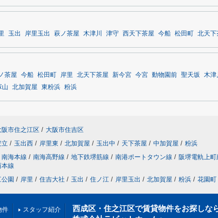
里
玉出
岸里玉出
萩ノ茶屋
木津川
津守
西天下茶屋
今船
松田町
北天下
ノ茶屋
今船
松田町
岸里
北天下茶屋
新今宮
今宮
動物園前
聖天坂
木津
塚山
北加賀屋
東粉浜
粉浜
大阪市住之江区
/
大阪市住吉区
安立
/
玉出西
/
岸里東
/
北加賀屋
/
玉出中
/
天下茶屋
/
中加賀屋
/
粉浜
南海本線
/
南海高野線
/
地下鉄堺筋線
/
南港ポートタウン線
/
阪堺電軌上町
西本線
江公園
/
岸里
/
住吉大社
/
玉出
/
住ノ江
/
岸里玉出
/
北加賀屋
/
粉浜
/
花園町
西成区・住之江区で賃貸物件をお探しな
物件
スタッフ紹介