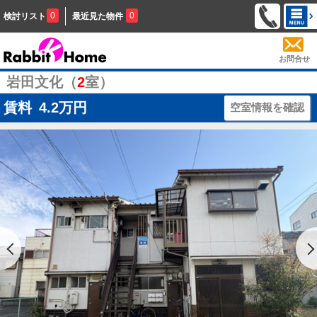
0
0
検討リスト
最近見た物件
お問合せ
岩田文化（
2
室）
賃料
4.2
万円
空室情報を確認