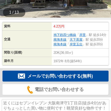
1 / 13
賃料
4.2万円
地下鉄四つ橋線
「
岸里
」駅 徒歩14分
交通
南海本線
「
天下茶屋
」駅 徒歩20分
南海本線
「
岸里玉出
」駅 徒歩20分
間取り(面積)
2DK(36.00㎡)
築年月
1972年 8月(築54年)
メールでお問い合わせする(無料)
電話でお問い合わせする
近くにはセブンイレブン 大阪南津守1丁目店(徒歩4分)があ
りちょっとした買い物に便利です！眺望良好な物件です！