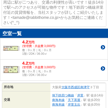
周辺に駅が二つあり、交通の利便性が高いです！徒歩14分
で駅へのアクセスが可能な物件です！地下鉄四つ橋線岸里
付近の賃貸情報を、当社スタッフが詳しくご紹介いたしま
す！<tamade@rabbithome.co.jp>からお気軽にご連絡くだ
さい(^_^)
空室一覧
4.2
万
円
(管理費・共益費 3,000円)
敷：0ヶ月｜礼：0ヶ月
1階 / 2DK / 36.00㎡
4.2
万
円
(管理費・共益費 3,000円)
敷：0ヶ月｜礼：0ヶ月
1階 / 2DK / 36.00㎡
所在地
大阪府
大阪市西成区
南津守
３丁目
地下鉄四つ橋線
「
岸里
」駅 徒歩14分
交通
南海本線
「
天下茶屋
」駅 徒歩20分
南海本線
「
岸里玉出
」駅 徒歩20分