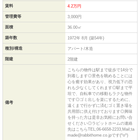
賃料
4.2万円
管理費等
3,000円
面積
36.00㎡
築年数
1972年 8月 (築54年)
種別/構造
アパート/木造
階建
2階建
こちらの物件は駅まで徒歩で14分で
到着します◎景色を眺めることには
心を癒す効果があり、視力低下の恐
れも少なくしてくれます◎駅まで平
坦で、自転車での移動もラクな物件
です◎ゴミ出しを楽にするために、
備考
遠くまで行かずに済むゴミ置き場を
共用部に供え付けております◎興味
を持った方は是非お気軽にお問い合
せください◎ラビットホームの連絡
先はこちらTEL;06-6658-2233,Mail;ta
made@rabbithome.co.jpです(^o^)