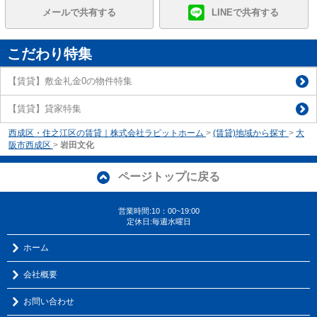
メールで共有する
LINEで共有する
こだわり特集
【賃貸】敷金礼金0の物件特集
【賃貸】貸家特集
西成区・住之江区の賃貸｜株式会社ラビットホーム
>
(賃貸)地域から探す
>
大
阪市西成区
>
岩田文化
ページトップに戻る
営業時間:10：00~19:00
定休日:毎週水曜日
ホーム
会社概要
お問い合わせ