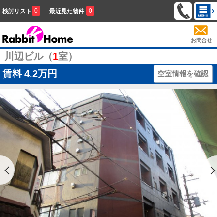
0
0
検討リスト
最近見た物件
お問合せ
川辺ビル（
1
室）
賃料
4.2万円
空室情報を確認