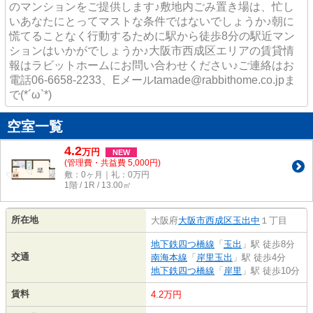
のマンションをご提供します♪敷地内ごみ置き場は、忙し
いあなたにとってマストな条件ではないでしょうか♪朝に
慌てることなく行動するために駅から徒歩8分の駅近マン
ションはいかがでしょうか♪大阪市西成区エリアの賃貸情
報はラビットホームにお問い合わせください♪ご連絡はお
電話06-6658-2233、Eメールtamade@rabbithome.co.jpま
で(*´ω`*)
空室一覧
4.2
万
円
NEW
(管理費・共益費 5,000円)
敷：0ヶ月｜礼：0万円
1階 / 1R / 13.00㎡
所在地
大阪府
大阪市西成区
玉出中
１丁目
地下鉄四つ橋線
「
玉出
」駅 徒歩8分
交通
南海本線
「
岸里玉出
」駅 徒歩4分
地下鉄四つ橋線
「
岸里
」駅 徒歩10分
賃料
4.2万円