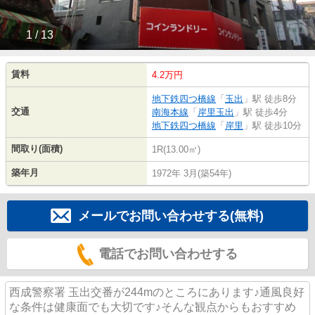
1 / 13
賃料
4.2万円
地下鉄四つ橋線
「
玉出
」駅 徒歩8分
交通
南海本線
「
岸里玉出
」駅 徒歩4分
地下鉄四つ橋線
「
岸里
」駅 徒歩10分
間取り(面積)
1R(13.00㎡)
築年月
1972年 3月(築54年)
メールでお問い合わせする(無料)
電話でお問い合わせする
西成警察署 玉出交番が244mのところにあります♪通風良好
な条件は健康面でも大切です♪そんな観点からもおすすめ