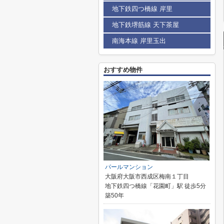
地下鉄四つ橋線 岸里
地下鉄堺筋線 天下茶屋
南海本線 岸里玉出
おすすめ物件
パールマンション
大阪府大阪市西成区梅南１丁目
地下鉄四つ橋線「花園町」駅 徒歩5分
築50年