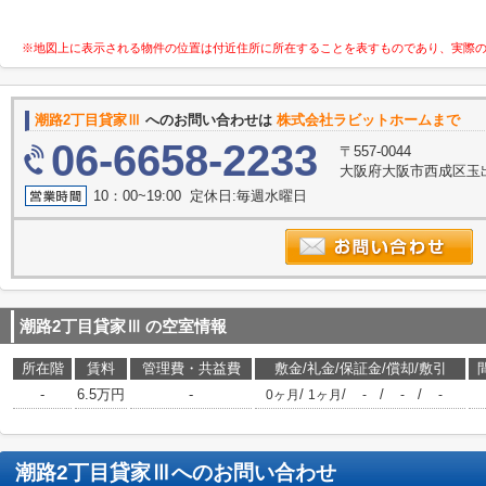
※地図上に表示される物件の位置は付近住所に所在することを表すものであり、実際
潮路2丁目貸家Ⅲ
へのお問い合わせは
株式会社ラビットホームまで
06-6658-2233
〒557-0044
大阪府大阪市西成区玉出
10：00~19:00 定休日:毎週水曜日
潮路2丁目貸家Ⅲ
の空室情報
所在階
賃料
管理費・共益費
敷金/礼金/保証金/償却/敷引
-
6.5万円
-
/
/
/
/
0ヶ月
1ヶ月
-
-
-
潮路2丁目貸家Ⅲ
へのお問い合わせ