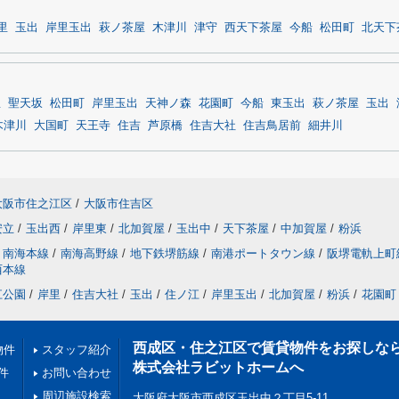
里
玉出
岸里玉出
萩ノ茶屋
木津川
津守
西天下茶屋
今船
松田町
北天下
屋
聖天坂
松田町
岸里玉出
天神ノ森
花園町
今船
東玉出
萩ノ茶屋
玉出
木津川
大国町
天王寺
住吉
芦原橋
住吉大社
住吉鳥居前
細井川
大阪市住之江区
/
大阪市住吉区
安立
/
玉出西
/
岸里東
/
北加賀屋
/
玉出中
/
天下茶屋
/
中加賀屋
/
粉浜
南海本線
/
南海高野線
/
地下鉄堺筋線
/
南港ポートタウン線
/
阪堺電軌上町
西本線
江公園
/
岸里
/
住吉大社
/
玉出
/
住ノ江
/
岸里玉出
/
北加賀屋
/
粉浜
/
花園町
西成区・住之江区で賃貸物件をお探しな
物件
スタッフ紹介
株式会社ラビットホームへ
件
お問い合わせ
周辺施設検索
大阪府大阪市西成区玉出中２丁目5-11