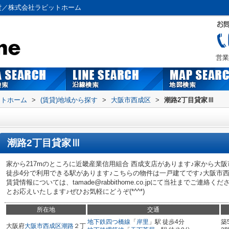
貸／株式会社ラビットホーム
営業
ットホーム
>
(賃貸)地域から探す
>
大阪市西成区
>
潮路2丁目貸家Ⅲ
潮路2丁目貸家Ⅲ
家から217mのところに近畿産業信用組合 西成支店があります♪家から大阪
徒歩4分で利用できる駅があります♪こちらの物件は一戸建てです♪大阪市
賃貸情報については、tamade@rabbithome.co.jpにて当社までご連
とお応えいたします♪ぜひお気軽にどうぞ(*^^*)
所在地
交通
地下鉄四つ橋線
「
岸里
」駅 徒歩4分
築
大阪府
大阪市西成区
潮路
２丁