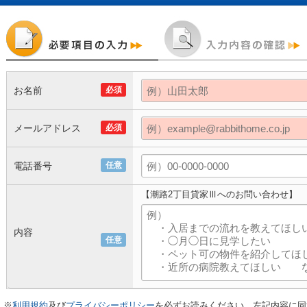
お名前
必須
メールアドレス
必須
電話番号
任意
【潮路2丁目貸家Ⅲへのお問い合わせ】
内容
任意
※
利用規約
及び
プライバシーポリシー
を必ずお読みください。左記内容に同