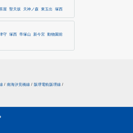
茶屋
聖天坂
天神ノ森
東玉出
塚西
津守
塚西
帝塚山
新今宮
動物園前
線
/
南海汐見橋線
/
阪堺電軌阪堺線
/
ら