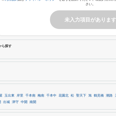
さい。
未入力項目がありま
から探す
屋
玉出東
岸里
千本南
梅南
千本中
花園北
松
聖天下
旭
鶴見橋
潮路
開
出城
津守
中開
南開