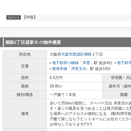
【外観】
コメント
潮路2丁目貸家Ⅲ
の物件概要
所在地
大阪府
大阪市西成区
潮路
２丁目
地下鉄四つ橋線
「
岸里
」駅 徒歩4分
地下鉄
交通
南海本線
「
岸里玉出
」駅 徒歩14分
賃料
6.5万円
管理費・共
面積
59.85㎡
築年月（築
種別/構造
一戸建て / 木造
階建
歩いて253mの場所に、スーパー玉出 岸里店
す！遠くの風景を見つめることは視力回復にも
備考
な場所へのアクセスが便利になる、2駅利用可
戸建て探しならラビットホームにお任せください！0
お待ちしております(^o^)