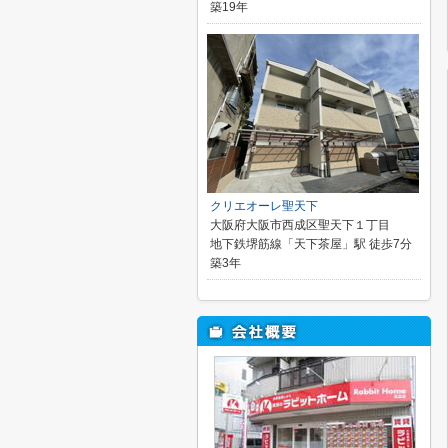
築19年
クリエオーレ聖天下
大阪府大阪市西成区聖天下１丁目
地下鉄堺筋線「天下茶屋」駅 徒歩7分
築3年