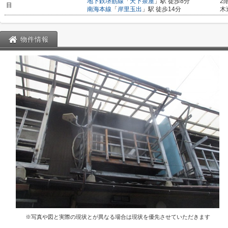
地下鉄堺筋線
「
天下茶屋
」駅 徒歩8分
2
目
南海本線
「
岸里玉出
」駅 徒歩14分
木
物件情報
※写真や図と実際の現状とが異なる場合は現状を優先させていただきます