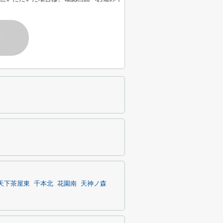
す
天下茶屋東
千本北
花園南
天神ノ森