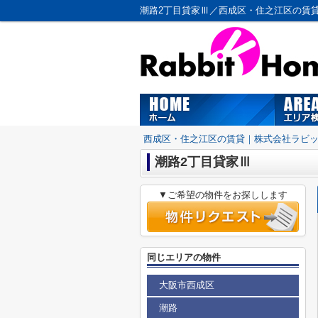
潮路2丁目貸家Ⅲ／西成区・住之江区の賃
西成区・住之江区の賃貸｜株式会社ラビ
潮路2丁目貸家Ⅲ
▼ご希望の物件をお探しします
同じエリアの物件
大阪市西成区
潮路