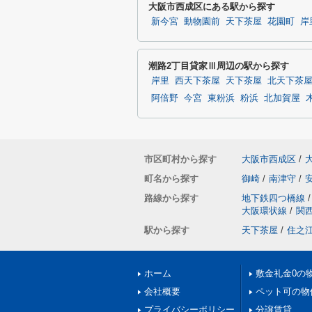
大阪市西成区にある駅から探す
新今宮
動物園前
天下茶屋
花園町
岸
潮路2丁目貸家Ⅲ周辺の駅から探す
岸里
西天下茶屋
天下茶屋
北天下茶
阿倍野
今宮
東粉浜
粉浜
北加賀屋
市区町村から探す
大阪市西成区
/
町名から探す
御崎
/
南津守
/
路線から探す
地下鉄四つ橋線
/
大阪環状線
/
関
駅から探す
天下茶屋
/
住之
ホーム
敷金礼金0の
会社概要
ペット可の物
プライバシーポリシー
分譲賃貸