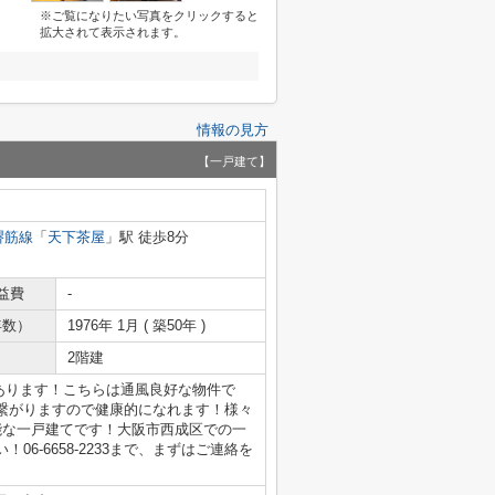
※ご覧になりたい写真をクリックすると
拡大されて表示されます。
情報の見方
【一戸建て】
堺筋線
「
天下茶屋
」駅 徒歩8分
益費
-
年数）
1976年 1月 ( 築50年 )
2階建
があります！こちらは通風良好な物件で
繋がりますので健康的になれます！様々
能な一戸建てです！大阪市西成区での一
6-6658-2233まで、まずはご連絡を