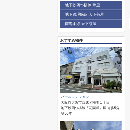
地下鉄四つ橋線 岸里
地下鉄堺筋線 天下茶屋
南海本線 天下茶屋
おすすめ物件
パールマンション
大阪府大阪市西成区梅南１丁目
地下鉄四つ橋線「花園町」駅 徒歩5分
築50年