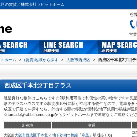
江区の賃貸／株式会社ラビットホーム
営業
ットホーム
>
(賃貸)地域から探す
>
大阪市西成区
>
西成区千本北2丁目テ
西成区千本北2丁目テラス
眺望良好な物件はこちらです☆2駅利用可能で利便性の高い物件です☆長
形のテラスハウスです☆駅徒歩10分に駅が立地する物件なので、電車を多
成区で戸建てを探すなら、外出する際の移動が便利な地下鉄四つ橋線岸里
☆tamade@rabbithome.co.jpからラビットホームまで遠慮なくご連絡ください(
所在地
交通
築
大阪府
大阪市西成区
千本北
２
地下鉄四つ橋線
「
岸里
」駅 徒歩10分