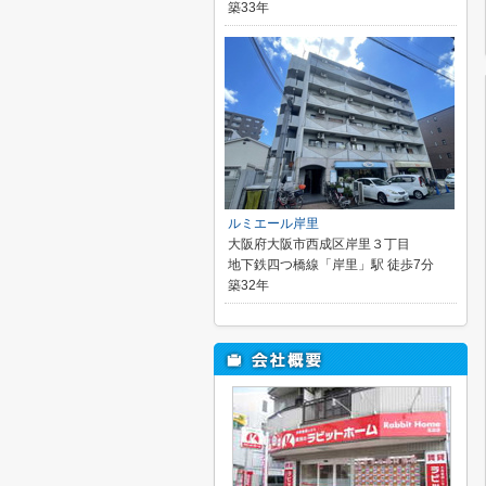
築33年
ルミエール岸里
大阪府大阪市西成区岸里３丁目
地下鉄四つ橋線「岸里」駅 徒歩7分
築32年