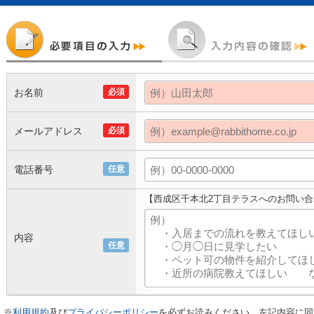
お名前
必須
メールアドレス
必須
電話番号
任意
【西成区千本北2丁目テラスへのお問い合
内容
任意
※
利用規約
及び
プライバシーポリシー
を必ずお読みください。左記内容に同