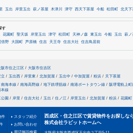
里
玉出
岸里玉出
萩ノ茶屋
木津川
津守
西天下茶屋
今船
松田町
北天下
探す
屋
花園町
聖天坂
岸里玉出
津守
松田町
天神ノ森
東玉出
今船
玉出
萩ノ
阿倍野
大国町
芦原橋
住吉
天王寺
住吉大社
住吉鳥居前
大阪市住之江区
/
大阪市住吉区
安立
/
玉出西
/
岸里東
/
北加賀屋
/
玉出中
/
中加賀屋
/
粉浜
/
天下茶屋
南海本線
/
南海高野線
/
地下鉄堺筋線
/
南港ポートタウン線
/
阪堺電軌上町
西本線
江公園
/
岸里
/
住吉大社
/
玉出
/
住ノ江
/
岸里玉出
/
北加賀屋
/
粉浜
/
花園町
西成区・住之江区で賃貸物件をお探しな
物件
スタッフ紹介
株式会社ラビットホームへ
件
お問い合わせ
周辺施設検索
大阪府大阪市西成区玉出中２丁目5-11