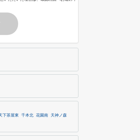
す
天下茶屋東
千本北
花園南
天神ノ森