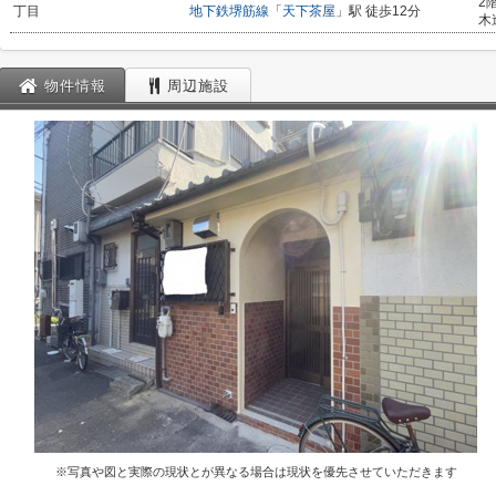
2
丁目
地下鉄堺筋線
「
天下茶屋
」駅 徒歩12分
木
物件情報
周辺施設
※写真や図と実際の現状とが異なる場合は現状を優先させていただきます