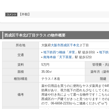
【外観】
コメント
西成区千本北2丁目テラス
の物件概要
所在地
大阪府
大阪市西成区
千本北
２丁目
地下鉄四つ橋線
「
岸里
」駅 徒歩10分
地下鉄
交通
南海本線
「
天下茶屋
」駅 徒歩12分
賃料
5万円
管理費・共
面積
35.00㎡
築年月（築
種別/構造
テラス / 木造
階建
薬や日用品を買うのに便利なヤスダ薬局まで44
効果があり、視力低下の恐れも少なくしてくれ
備考
用途や行き先によって選べる物件です！こちらの
西成区の一戸建てがきっと見つかります！その
ので、06-6658-2233からご連絡ください(*´ω`*)