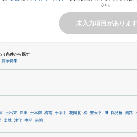
さい。
未入力項目がありま
わり条件から探す
】貸家特集
屋
玉出東
岸里
千本南
梅南
千本中
花園北
松
聖天下
旭
鶴見橋
潮路
開
出城
津守
中開
南開