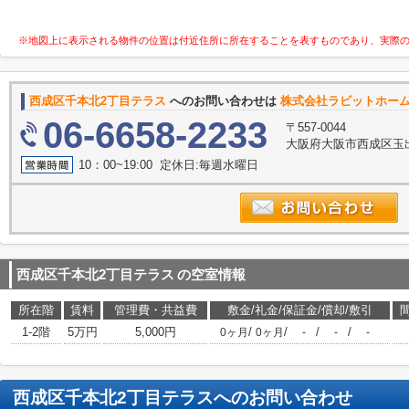
※地図上に表示される物件の位置は付近住所に所在することを表すものであり、実際
西成区千本北2丁目テラス
へのお問い合わせは
株式会社ラビットホー
06-6658-2233
〒557-0044
大阪府大阪市西成区玉出
10：00~19:00 定休日:毎週水曜日
西成区千本北2丁目テラス
の空室情報
所在階
賃料
管理費・共益費
敷金/礼金/保証金/償却/敷引
1-2階
5万円
5,000円
/
/
/
/
0ヶ月
0ヶ月
-
-
-
西成区千本北2丁目テラス
へのお問い合わせ