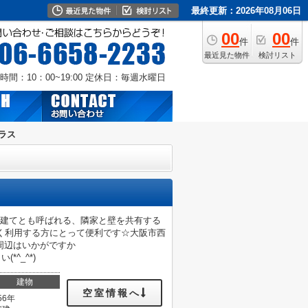
最終更新：2026年08月06日
00
00
件
件
最近見た物件
検討リスト
時間：10：00~19:00
定休日：毎週水曜日
ラス
屋建てとも呼ばれる、隣家と壁を共有する
く利用する方にとって便利です☆大阪市西
周辺はいかがですか
*^_^*)
建物
空室情報へ
56年