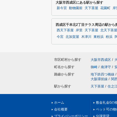
大阪市西成区にある駅から探す
新今宮
動物園前
天下茶屋
花園町
岸
西成区千本北2丁目テラス周辺の駅から
西天下茶屋
岸里
天下茶屋
北天下茶
今宮
北加賀屋
木津川
東粉浜
粉浜
市区町村から探す
大阪市西成区
/
町名から探す
御崎
/
南津守
/
路線から探す
地下鉄四つ橋線
/
大阪環状線
/
関
駅から探す
天下茶屋
/
住之
ホーム
敷金礼金0の
会社概要
ペット可の物
プライバシーポリシー
分譲賃貸