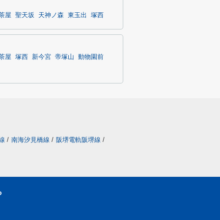
茶屋
聖天坂
天神ノ森
東玉出
塚西
茶屋
塚西
新今宮
帝塚山
動物園前
線
/
南海汐見橋線
/
阪堺電軌阪堺線
/
ら