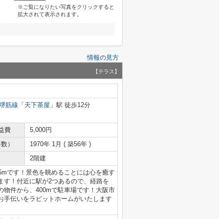
※ご覧になりたい写真をクリックすると
拡大されて表示されます。
情報の見方
【テラス】
堺筋線
「
天下茶屋
」駅 徒歩12分
益費
5,000円
年数）
1970年 1月 ( 築56年 )
2階建
5mです！景色を眺めることには心を癒す
ます！付近に駅が2つあるので、経路を
物件から、400mで駐車場です！大阪市
お手伝いをラビットホームがいたします