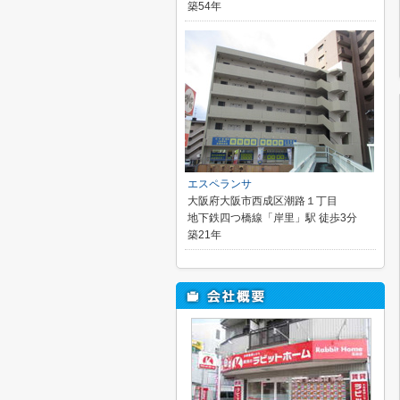
築54年
エスペランサ
大阪府大阪市西成区潮路１丁目
地下鉄四つ橋線「岸里」駅 徒歩3分
築21年