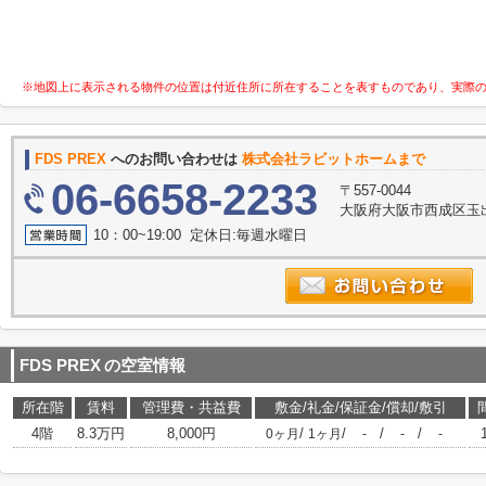
※地図上に表示される物件の位置は付近住所に所在することを表すものであり、実際
FDS PREX
へのお問い合わせは
株式会社ラビットホームまで
06-6658-2233
〒557-0044
大阪府大阪市西成区玉出
10：00~19:00 定休日:毎週水曜日
FDS PREX
の空室情報
所在階
賃料
管理費・共益費
敷金/礼金/保証金/償却/敷引
4階
8.3万円
8,000円
/
/
/
/
0ヶ月
1ヶ月
-
-
-