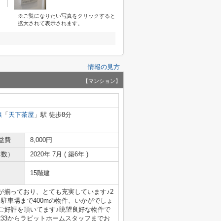
※ご覧になりたい写真をクリックすると
拡大されて表示されます。
情報の見方
【マンション】
線
「
天下茶屋
」駅 徒歩8分
益費
8,000円
年数）
2020年 7月 ( 築6年 )
15階建
が揃っており、とても充実しています♪2
駐車場まで400mの物件、いかがでしょ
ご好評を頂いてます♪眺望良好な物件で
-2233からラビットホームスタッフまでお