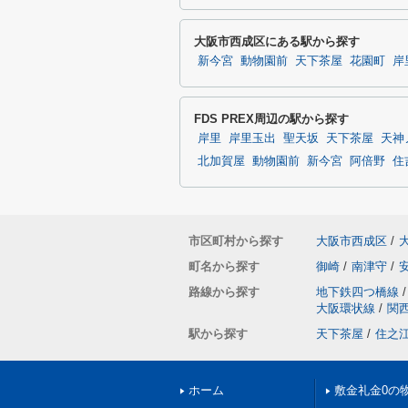
大阪市西成区にある駅から探す
新今宮
動物園前
天下茶屋
花園町
岸
FDS PREX周辺の駅から探す
岸里
岸里玉出
聖天坂
天下茶屋
天神
北加賀屋
動物園前
新今宮
阿倍野
住
市区町村から探す
大阪市西成区
/
町名から探す
御崎
/
南津守
/
路線から探す
地下鉄四つ橋線
/
大阪環状線
/
関
駅から探す
天下茶屋
/
住之
ホーム
敷金礼金0の