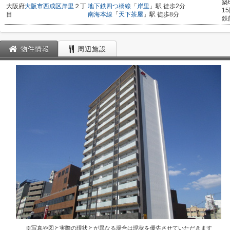
築
大阪府
大阪市西成区
岸里
２丁
地下鉄四つ橋線
「
岸里
」駅 徒歩2分
1
目
南海本線
「
天下茶屋
」駅 徒歩8分
鉄
物件情報
周辺施設
※写真や図と実際の現状とが異なる場合は現状を優先させていただきます