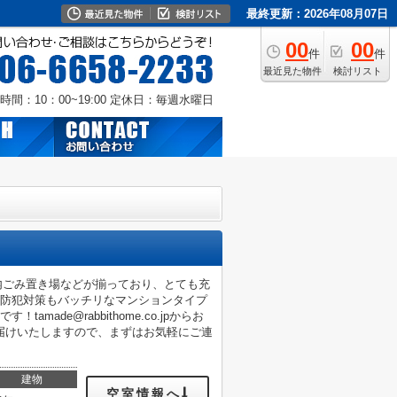
最終更新：2026年08月07日
00
00
件
件
最近見た物件
検討リスト
時間：10：00~19:00
定休日：毎週水曜日
地内ごみ置き場などが揃っており、とても充
！防犯対策もバッチリなマンションタイプ
de@rabbithome.co.jpからお
届けいたしますので、まずはお気軽にご連
建物
空室情報へ