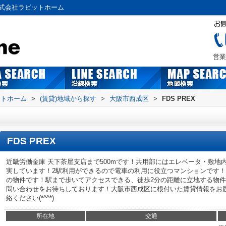
株式会社ラビットホーム
営業
ットホーム
>
(賃貸)地域から探す
>
大阪市西成区
>
FDS PREX
FDS PREX
近畿労働金庫 天下茶屋支店まで500mです！共用部にはエレベータ・敷
実しています！2駅利用ができるので電車の利用に役立つマンションです
の物件です！駅まで歩いてアクセスできる、徒歩2分の距離に立地する物件です！tama
問い合わせをお待ちしております！大阪市西成区に根付いた賃貸情報をお
絡ください(*^^*)
所在地
交通