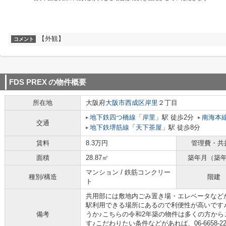
【外観】
コメント
FDS PREX
の物件概要
所在地
大阪府
大阪市西成区
岸里
２丁目
地下鉄四つ橋線
「
岸里
」駅 徒歩2分
南海本
交通
地下鉄堺筋線
「
天下茶屋
」駅 徒歩8分
賃料
8.3万円
管理費・共
面積
28.87㎡
築年月（築
マンション / 鉄筋コンクリー
種別/構造
階建
ト
共用部には敷地内ごみ置き場・エレベータなど
駅利用できる場所にあるので利便性が高いです♪
備考
うか♪こちらの令和2年築の物件は多くの方から
す♪こだわりたい条件などがあれば、06-6658