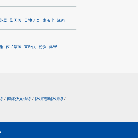
茶屋
聖天坂
天神ノ森
東玉出
塚西
船
萩ノ茶屋
東粉浜
粉浜
津守
線
/
南海汐見橋線
/
阪堺電軌阪堺線
/
ら