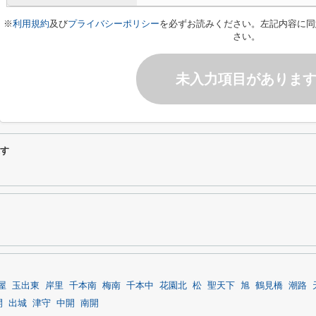
※
利用規約
及び
プライバシーポリシー
を必ずお読みください。左記内容に同
さい。
未入力項目がありま
探す
屋
玉出東
岸里
千本南
梅南
千本中
花園北
松
聖天下
旭
鶴見橋
潮路
開
出城
津守
中開
南開