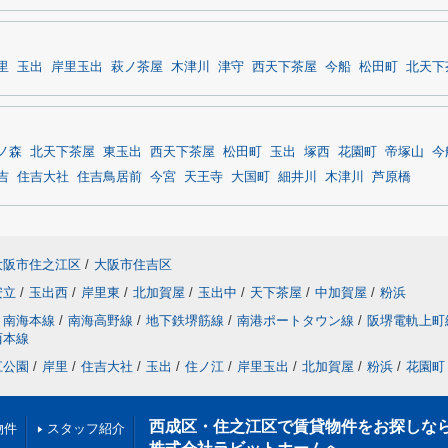
里
玉出
岸里玉出
萩ノ茶屋
木津川
津守
西天下茶屋
今船
松田町
北天下
ノ森
北天下茶屋
東玉出
西天下茶屋
松田町
玉出
塚西
花園町
帝塚山
今
吉
住吉大社
住吉鳥居前
今宮
天王寺
大国町
細井川
木津川
芦原橋
大阪市住之江区
/
大阪市住吉区
安立
/
玉出西
/
岸里東
/
北加賀屋
/
玉出中
/
天下茶屋
/
中加賀屋
/
粉浜
南海本線
/
南海高野線
/
地下鉄堺筋線
/
南港ポートタウン線
/
阪堺電軌上町
西本線
江公園
/
岸里
/
住吉大社
/
玉出
/
住ノ江
/
岸里玉出
/
北加賀屋
/
粉浜
/
花園町
西成区・住之江区で賃貸物件をお探しな
物件
スタッフ紹介