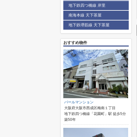
地下鉄四つ橋線 岸里
南海本線 天下茶屋
地下鉄堺筋線 天下茶屋
おすすめ物件
パールマンション
大阪府大阪市西成区梅南１丁目
地下鉄四つ橋線「花園町」駅 徒歩5分
築50年