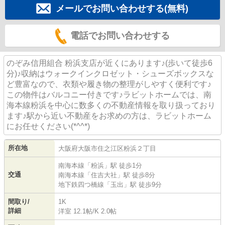
メールでお問い合わせする(無料)
電話でお問い合わせする
のぞみ信用組合 粉浜支店が近くにあります♪(歩いて徒歩6
分)♪収納はウォークインクロゼット・シューズボックスな
ど豊富なので、衣類や履き物の整理がしやすく便利です♪
この物件はバルコニー付きです♪ラビットホームでは、南
海本線粉浜を中心に数多くの不動産情報を取り扱っており
ます♪駅から近い不動産をお求めの方は、ラビットホーム
にお任せください(*^^*)
所在地
大阪府
大阪市住之江区
粉浜
２丁目
南海本線
「
粉浜
」駅 徒歩1分
交通
南海本線
「
住吉大社
」駅 徒歩8分
地下鉄四つ橋線
「
玉出
」駅 徒歩9分
間取り/
1K
詳細
洋室 12.1帖
/
K 2.0帖