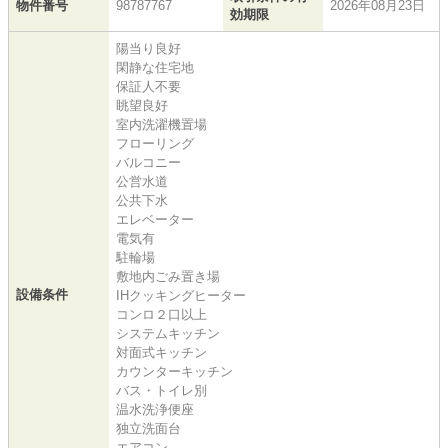
物件番号
98787767
2026年08月23日
効期限
陽当り良好
閑静な住宅地
保証人不要
眺望良好
室内洗濯機置場
フローリング
バルコニー
公営水道
公共下水
エレベーター
電気有
駐輪場
敷地内ごみ置き場
設備条件
IHクッキングヒーター
コンロ２口以上
システムキッチン
対面式キッチン
カウンターキッチン
バス・トイレ別
温水洗浄便座
独立洗面台
エアコン