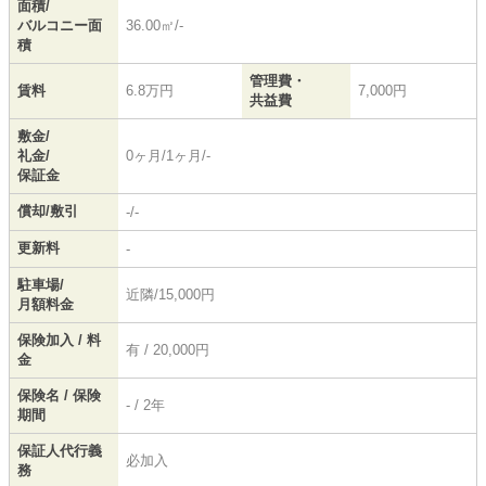
面積/
バルコニー面
36.00㎡/-
積
管理費・
賃料
6.8万円
7,000円
共益費
敷金/
礼金/
0ヶ月/1ヶ月/-
保証金
償却/敷引
-/-
更新料
-
駐車場/
近隣/15,000円
月額料金
保険加入 / 料
有 / 20,000円
金
保険名 / 保険
- / 2年
期間
保証人代行義
必加入
務