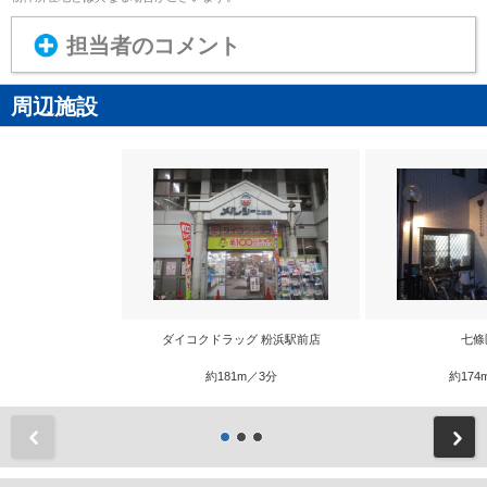
担当者のコメント
周辺施設
ダイコクドラッグ 粉浜駅前店
七條
約181m／3分
約174
前