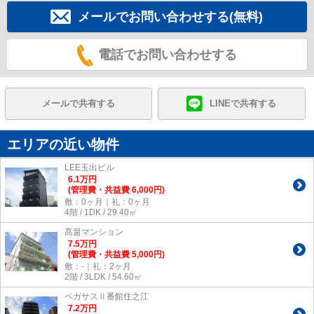
メールでお問い合わせする(無料)
電話でお問い合わせする
メールで共有する
LINEで共有する
エリアの近い物件
LEE玉出ビル
6.1
万
円
(管理費・共益費 6,000円)
敷：0ヶ月｜礼：0ヶ月
4階 / 1DK / 29.40㎡
髙畠マンション
7.5
万
円
(管理費・共益費 5,000円)
敷：-｜礼：2ヶ月
2階 / 3LDK / 54.60㎡
ペガサスⅡ番館住之江
7.2
万
円