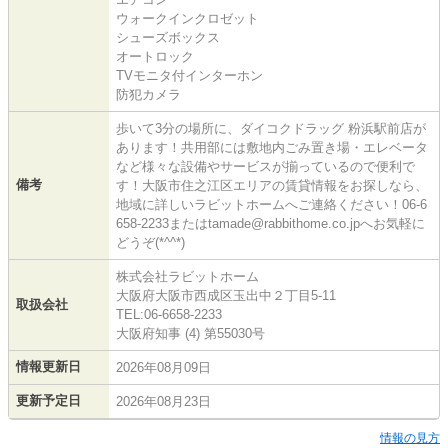
ウォークインクロゼット
シューズボックス
オートロック
TVモニタ付インターホン
防犯カメラ
歩いて3分の場所に、ダイコクドラッグ 粉浜駅前店が
あります！共用部には敷地内ごみ置き場・エレベータ
など様々な設備やサービスが揃っているので便利で
備考
す！大阪市住之江区エリアの賃貸情報をお探しなら、
地域に詳しいラビットホームへご連絡ください！06-6
658-2233またはtamade@rabbithome.co.jpへお気軽に
どうぞ(*^^*)
株式会社ラビットホーム
大阪府大阪市西成区玉出中２丁目5-11
取扱会社
TEL:06-6658-2233
大阪府知事 (4) 第55030号
情報更新日
2026年08月09日
更新予定日
2026年08月23日
情報の見方