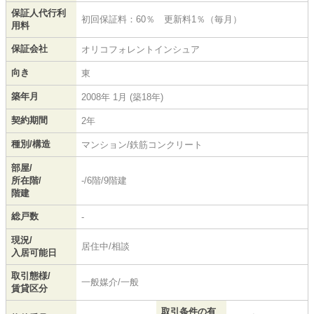
保証人代行利
初回保証料：60％ 更新料1％（毎月）
用料
保証会社
オリコフォレントインシュア
向き
東
築年月
2008年 1月 (築18年)
契約期間
2年
種別/構造
マンション/鉄筋コンクリート
部屋/
所在階/
-/6階/9階建
階建
総戸数
-
現況/
居住中/相談
入居可能日
取引態様/
一般媒介/一般
賃貸区分
取引条件の有