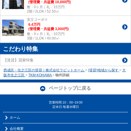
(管理費・共益費 10,000円)
敷：0ヶ月｜礼：15万円
2階 / 2LDK / 52.50㎡
安立コーポⅡ
6.4
万
円
(管理費・共益費 3,000円)
敷：0ヶ月｜礼：10万円
3階 / 1LDK / 40.00㎡
こだわり特集
【賃貸】貸家特集
西成区・住之江区の賃貸｜株式会社ラビットホーム
>
(賃貸)地域から探す
>
大
阪市住之江区
>
TKM KOHAMA
>
物件詳細
ページトップに戻る
営業時間:10：00~19:00
定休日:毎週水曜日
ホーム
会社概要