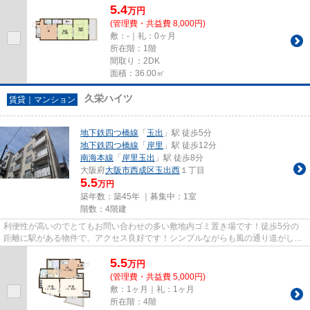
5.4
万
円
(管理費・共益費 8,000円)
敷：-｜礼：0ヶ月
所在階：1階
間取り：2DK
面積：36.00㎡
久栄ハイツ
賃貸｜マンション
地下鉄四つ橋線
「
玉出
」駅 徒歩5分
地下鉄四つ橋線
「
岸里
」駅 徒歩12分
南海本線
「
岸里玉出
」駅 徒歩8分
大阪府
大阪市西成区
玉出西
１丁目
5.5
万円
築年数：築45年 ｜募集中：
1室
階数：4階建
利便性が高いのでとてもお問い合わせの多い敷地内ゴミ置き場です！徒歩5分の
距離に駅がある物件で、アクセス良好です！シンプルながらも風の通り道がしっ
かり造られているマンションで...
5.5
万
円
(管理費・共益費 5,000円)
敷：1ヶ月｜礼：1ヶ月
所在階：4階