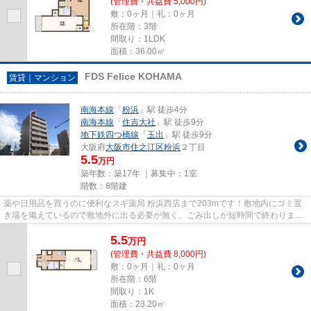
(管理費・共益費 5,000円)
敷：0ヶ月｜礼：0ヶ月
所在階：3階
間取り：1LDK
面積：36.00㎡
FDS Felice KOHAMA
賃貸｜マンション
南海本線
「
粉浜
」駅 徒歩4分
南海本線
「
住吉大社
」駅 徒歩9分
地下鉄四つ橋線
「
玉出
」駅 徒歩9分
大阪府
大阪市住之江区
粉浜
２丁目
5.5
万円
築年数：築17年 ｜募集中：
1室
階数：8階建
薬や日用品を買うのに便利なスギ薬局 粉浜西店まで203mです！敷地内にゴミ置
き場を備えているので敷地外に出る必要が無く、ごみ出しが短時間で終わりま
す！こちらの物件から400mのとこ...
5.5
万
円
(管理費・共益費 8,000円)
敷：0ヶ月｜礼：0ヶ月
所在階：6階
間取り：1K
面積：23.20㎡