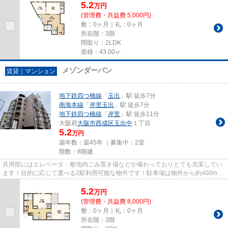
5.2
万
円
(管理費・共益費 5,000円)
敷：0ヶ月｜礼：0ヶ月
所在階：3階
間取り：2LDK
面積：43.00㎡
メゾンダーバン
賃貸｜マンション
地下鉄四つ橋線
「
玉出
」駅 徒歩7分
南海本線
「
岸里玉出
」駅 徒歩7分
地下鉄四つ橋線
「
岸里
」駅 徒歩11分
大阪府
大阪市西成区
玉出中
１丁目
5.2
万円
築年数：築45年 ｜募集中：
2室
階数：8階建
共用部にはエレベータ・敷地内ごみ置き場などが備わっておりとても充実してい
ます！目的に応じて選べる2駅利用可能な物件です！駐車場は物件から約400mで
す！物件から駅までは平坦な道...
5.2
万
円
(管理費・共益費 8,000円)
敷：0ヶ月｜礼：0ヶ月
所在階：3階