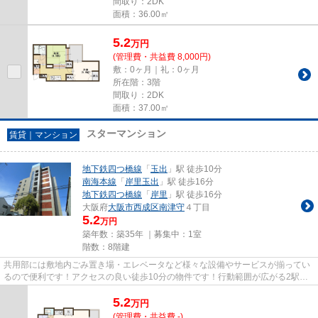
間取り：2DK
面積：36.00㎡
5.2
万
円
(管理費・共益費 8,000円)
敷：0ヶ月｜礼：0ヶ月
所在階：3階
間取り：2DK
面積：37.00㎡
スターマンション
賃貸｜マンション
地下鉄四つ橋線
「
玉出
」駅 徒歩10分
南海本線
「
岸里玉出
」駅 徒歩16分
地下鉄四つ橋線
「
岸里
」駅 徒歩16分
大阪府
大阪市西成区
南津守
４丁目
5.2
万円
築年数：築35年 ｜募集中：
1室
階数：8階建
共用部には敷地内ごみ置き場・エレベータなど様々な設備やサービスが揃ってい
るので便利です！アクセスの良い徒歩10分の物件です！行動範囲が広がる2駅利
用可能な物件です！眺望良好な...
5.2
万
円
(管理費・共益費 -)