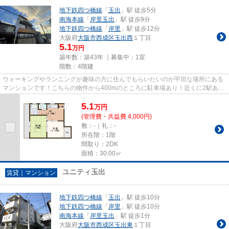
地下鉄四つ橋線
「
玉出
」駅 徒歩5分
南海本線
「
岸里玉出
」駅 徒歩9分
地下鉄四つ橋線
「
岸里
」駅 徒歩12分
大阪府
大阪市西成区
玉出西
１丁目
5.1
万円
築年数：築43年 ｜募集中：
1室
階数：4階建
ウォーキングやランニングが趣味の方に住んでもらいたいのが平坦な場所にある
マンションです！こちらの物件から400mのところに駐車場あり！近くに2駅あ
る、アクセスが良い物件です！眺...
5.1
万
円
(管理費・共益費 4,000円)
敷：-｜礼：-
所在階：1階
間取り：2DK
面積：30.00㎡
ユニティ玉出
賃貸｜マンション
地下鉄四つ橋線
「
玉出
」駅 徒歩10分
地下鉄四つ橋線
「
岸里
」駅 徒歩10分
南海本線
「
岸里玉出
」駅 徒歩1分
大阪府
大阪市西成区
玉出東
１丁目