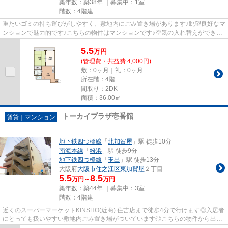
築年数：築38年 ｜募集中：
1室
階数：4階建
重たいゴミの持ち運びがしやすく、敷地内にごみ置き場があります♪眺望良好なマ
ンションで魅力的です♪こちらの物件はマンションです♪空気の入れ替えができる
風通しの良い物件です♪当社...
5.5
万
円
(管理費・共益費 4,000円)
敷：0ヶ月｜礼：0ヶ月
所在階：4階
間取り：2DK
面積：36.00㎡
トーカイプラザ壱番館
賃貸｜マンション
地下鉄四つ橋線
「
北加賀屋
」駅 徒歩10分
南海本線
「
粉浜
」駅 徒歩9分
地下鉄四つ橋線
「
玉出
」駅 徒歩13分
大阪府
大阪市住之江区
東加賀屋
２丁目
5.5
8.5
万円～
万円
築年数：築44年 ｜募集中：
3室
階数：4階建
近くのスーパーマーケットKINSHO(近商) 住吉店まで徒歩4分で行けます◎入居者
にとっても扱いやすい敷地内ごみ置き場がついています◎こちらの物件から出て
400mに駐車場あり◎道が平坦だと...