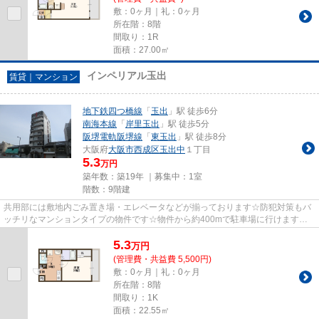
敷：0ヶ月｜礼：0ヶ月
所在階：8階
間取り：1R
面積：27.00㎡
インペリアル玉出
賃貸｜マンション
地下鉄四つ橋線
「
玉出
」駅 徒歩6分
南海本線
「
岸里玉出
」駅 徒歩5分
阪堺電軌阪堺線
「
東玉出
」駅 徒歩8分
大阪府
大阪市西成区
玉出中
１丁目
5.3
万円
築年数：築19年 ｜募集中：
1室
階数：9階建
共用部には敷地内ごみ置き場・エレベータなどが揃っております☆防犯対策もバ
ッチリなマンションタイプの物件です☆物件から約400mで駐車場に行けます☆
こちらの物件は眺望良好です☆2駅利...
5.3
万
円
(管理費・共益費 5,500円)
敷：0ヶ月｜礼：0ヶ月
所在階：8階
間取り：1K
面積：22.55㎡