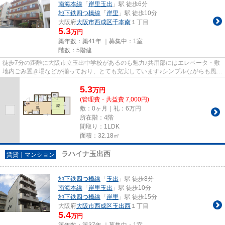
南海本線
「
岸里玉出
」駅 徒歩6分
地下鉄四つ橋線
「
岸里
」駅 徒歩10分
大阪府
大阪市西成区
千本南
１丁目
5.3
万円
築年数：築41年 ｜募集中：
1室
階数：5階建
徒歩7分の距離に大阪市立玉出中学校があるのも魅力♪共用部にはエレベータ・敷
地内ごみ置き場などが揃っており、とても充実しています♪シンプルながらも風の
通り道がしっかり造られてい...
5.3
万
円
(管理費・共益費 7,000円)
敷：0ヶ月｜礼：6万円
所在階：4階
間取り：1LDK
面積：32.18㎡
ラハイナ玉出西
賃貸｜マンション
地下鉄四つ橋線
「
玉出
」駅 徒歩8分
南海本線
「
岸里玉出
」駅 徒歩10分
地下鉄四つ橋線
「
岸里
」駅 徒歩15分
大阪府
大阪市西成区
玉出西
１丁目
5.4
万円
築年数：築37年 ｜募集中：
1室