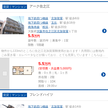
アーク住之江
賃貸｜マンション
地下鉄四つ橋線
「
北加賀屋
」駅 徒歩6分
地下鉄四つ橋線
「
玉出
」駅 徒歩16分
南海本線
「
粉浜
」駅 徒歩20分
大阪府
大阪市住之江区
北加賀屋
１丁目
5.5
万円
築年数：築35年 ｜募集中：
1室
階数：5階建
物件から133mのところに住之江北加賀屋郵便局があります！共用部には敷地内
ごみ置き場・エレベータなどが揃っており、とても充実しています！こちらはマ
ンションタイプになります！場...
5.5
万
円
(管理費・共益費 5,000円)
敷：0ヶ月｜礼：1ヶ月
所在階：2階
間取り：1DK
面積：28.00㎡
フレンドハイツ
賃貸｜マンション
地下鉄四つ橋線
「
北加賀屋
」駅 徒歩14分