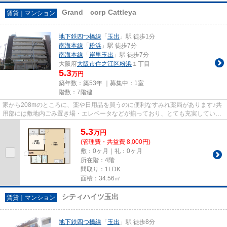
Grand corp Cattleya
賃貸｜マンション
地下鉄四つ橋線
「
玉出
」駅 徒歩1分
南海本線
「
粉浜
」駅 徒歩7分
南海本線
「
岸里玉出
」駅 徒歩7分
大阪府
大阪市住之江区
粉浜
１丁目
5.3
万円
築年数：築53年 ｜募集中：
1室
階数：7階建
家から208mのところに、薬や日用品を買うのに便利なすみれ薬局があります♪共
用部には敷地内ごみ置き場・エレベータなどが揃っており、とても充実していま
す♪眺望良好なマンションはこ...
5.3
万
円
(管理費・共益費 8,000円)
敷：0ヶ月｜礼：0ヶ月
所在階：4階
間取り：1LDK
面積：34.56㎡
シティハイツ玉出
賃貸｜マンション
地下鉄四つ橋線
「
玉出
」駅 徒歩8分