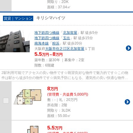
間取り：2DK
面積：37.04㎡
キリシマハイツ
賃貸｜マンション
地下鉄四つ橋線
「
北加賀屋
」駅 徒歩5分
地下鉄四つ橋線
「
玉出
」駅 徒歩15分
南海本線
「
粉浜
」駅 徒歩20分
大阪府
大阪市住之江区
北加賀屋
１丁目
5.5
8
万円～
万円
築年数：築30年 ｜募集中：
2室
階数：6階建
2駅利用可能でアクセスの良い物件です☆眺望良好な物件で魅力的です☆この物
件は駅から徒歩5分の物件です☆病気予防にもなる、通気性の良い快適な物件で
す☆気になることがありましたら、t...
8
万
円
(管理費・共益費 5,000円)
敷：-｜礼：20万円
所在階：2階
間取り：3LDK
面積：55.00㎡
5.5
万
円