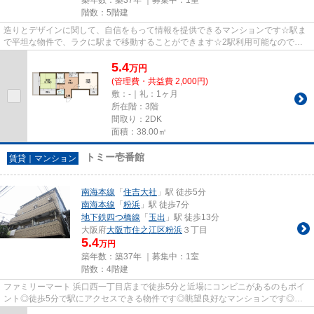
階数：5階建
造りとデザインに関して、自信をもって情報を提供できるマンションです☆駅ま
で平坦な物件で、ラクに駅まで移動することができます☆2駅利用可能なので、
用途や行き先に応じて経路を選択...
5.4
万
円
(管理費・共益費 2,000円)
敷：-｜礼：1ヶ月
所在階：3階
間取り：2DK
面積：38.00㎡
トミー壱番館
賃貸｜マンション
南海本線
「
住吉大社
」駅 徒歩5分
南海本線
「
粉浜
」駅 徒歩7分
地下鉄四つ橋線
「
玉出
」駅 徒歩13分
大阪府
大阪市住之江区
粉浜
３丁目
5.4
万円
築年数：築37年 ｜募集中：
1室
階数：4階建
ファミリーマート 浜口西一丁目店まで徒歩5分と近場にコンビニがあるのもポイ
ント◎徒歩5分で駅にアクセスできる物件です◎眺望良好なマンションです◎こ
ちらの物件はマンションです◎大阪...