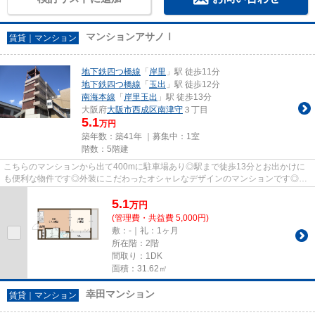
マンションアサノⅠ
賃貸｜マンション
地下鉄四つ橋線
「
岸里
」駅 徒歩11分
地下鉄四つ橋線
「
玉出
」駅 徒歩12分
南海本線
「
岸里玉出
」駅 徒歩13分
大阪府
大阪市西成区
南津守
３丁目
5.1
万円
築年数：築41年 ｜募集中：
1室
階数：5階建
こちらのマンションから出て400mに駐車場あり◎駅まで徒歩13分とお出かけに
も便利な物件です◎外装にこだわったオシャレなデザインのマンションです◎洗
濯物も自然乾燥ですぐ乾く通風良好...
5.1
万
円
(管理費・共益費 5,000円)
敷：-｜礼：1ヶ月
所在階：2階
間取り：1DK
面積：31.62㎡
幸田マンション
賃貸｜マンション