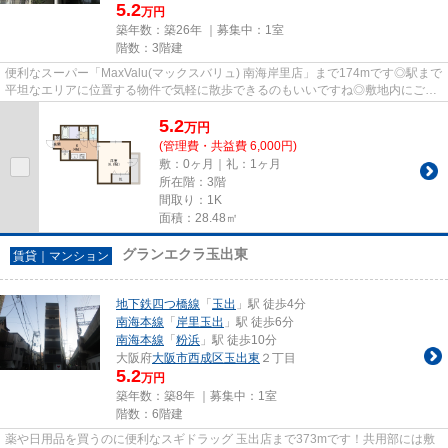
5.2
万円
築年数：築26年 ｜募集中：
1室
階数：3階建
便利なスーパー「MaxValu(マックスバリュ) 南海岸里店」まで174mです◎駅まで
平坦なエリアに位置する物件で気軽に散歩できるのもいいですね◎敷地内にごみ
置き場があります◎眺めの良い物...
5.2
万
円
(管理費・共益費 6,000円)
敷：0ヶ月｜礼：1ヶ月
所在階：3階
間取り：1K
面積：28.48㎡
グランエクラ玉出東
賃貸｜マンション
地下鉄四つ橋線
「
玉出
」駅 徒歩4分
南海本線
「
岸里玉出
」駅 徒歩6分
南海本線
「
粉浜
」駅 徒歩10分
大阪府
大阪市西成区
玉出東
２丁目
5.2
万円
築年数：築8年 ｜募集中：
1室
階数：6階建
薬や日用品を買うのに便利なスギドラッグ 玉出店まで373mです！共用部には敷