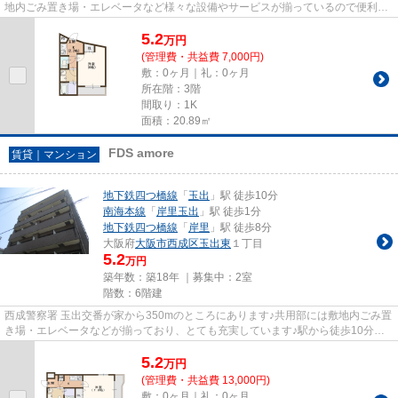
地内ごみ置き場・エレベータなど様々な設備やサービスが揃っているので便利で
す！周辺には、徒歩4分で利用...
5.2
万
円
(管理費・共益費 7,000円)
敷：0ヶ月｜礼：0ヶ月
所在階：3階
間取り：1K
面積：20.89㎡
FDS amore
賃貸｜マンション
地下鉄四つ橋線
「
玉出
」駅 徒歩10分
南海本線
「
岸里玉出
」駅 徒歩1分
地下鉄四つ橋線
「
岸里
」駅 徒歩8分
大阪府
大阪市西成区
玉出東
１丁目
5.2
万円
築年数：築18年 ｜募集中：
2室
階数：6階建
西成警察署 玉出交番が家から350mのところにあります♪共用部には敷地内ごみ置
き場・エレベータなどが揃っており、とても充実しています♪駅から徒歩10分の
マンションで、電車での通勤に...
5.2
万
円
(管理費・共益費 13,000円)
敷：0ヶ月｜礼：0ヶ月