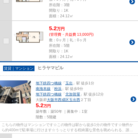
所在階：3階
間取り：1K
面積：24.12㎡
5.2
万
円
(管理費・共益費 13,000円)
敷：0ヶ月｜礼：0ヶ月
所在階：5階
間取り：1K
面積：24.12㎡
ヒラヤマビル
賃貸｜マンション
地下鉄四つ橋線
「
玉出
」駅 徒歩1分
南海本線
「
粉浜
」駅 徒歩9分
地下鉄四つ橋線
「
北加賀屋
」駅 徒歩12分
大阪府
大阪市西成区
玉出西
２丁目
5.2
万円
築年数：築50年 ｜募集中：
1室
階数：5階建
こちらの物件はマンションです☆この物件は駅から徒歩1分の物件です☆物件か
ら約400mで駐車場に行けます☆うっとりする程綺麗な景色を眺められる、誰も
が憧れる物件です☆気になる情報を見...