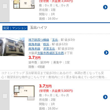
(管理費・共益費 3,000円)
敷：0ヶ月｜礼：0ヶ月
所在階：1階
間取り：1R
面積：16.00㎡
玉出ハイツ
賃貸｜マンション
地下鉄四つ橋線
「
玉出
」駅 徒歩3分
南海本線
「
粉浜
」駅 徒歩12分
南海本線
「
岸里玉出
」駅 徒歩10分
大阪府
大阪市西成区
玉出西
２丁目
3.7
万円
築年数：築39年 ｜募集中：
1室
階数：4階建
コクミンドラッグ 玉出駅前店まで徒歩3分にあるので、体調が悪くなっても安
心！眺望良好な物件はこちらです！敷地内にゴミ置き場を備えているので敷地外
に出る必要が無く、ごみ出しが...
3.7
万
円
(管理費・共益費 5,000円)
敷：0ヶ月｜礼：0ヶ月
所在階：2階
間取り：1R
面積：16.00㎡