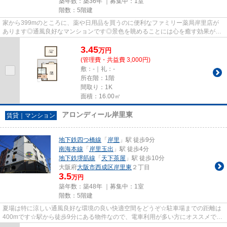
築年数：築36年 ｜募集中：
1室
階数：5階建
家から399mのところに、薬や日用品を買うのに便利なファミリー薬局岸里店が
あります◎通風良好なマンションです◎景色を眺めることには心を癒す効果があ
り、視力低下の恐れも少なくして...
3.45
万
円
(管理費・共益費 3,000円)
敷：-｜礼：-
所在階：1階
間取り：1K
面積：16.00㎡
アロンディール岸里東
賃貸｜マンション
地下鉄四つ橋線
「
岸里
」駅 徒歩9分
南海本線
「
岸里玉出
」駅 徒歩4分
地下鉄堺筋線
「
天下茶屋
」駅 徒歩10分
大阪府
大阪市西成区
岸里東
２丁目
3.5
万円
築年数：築48年 ｜募集中：
1室
階数：5階建
夏場は特に涼しい通風良好な環境の良い快適空間をどうぞ☆駐車場までの距離は
400mです☆駅から徒歩9分にある物件なので、電車利用が多い方にオススメです
☆眺望良好なマンションで魅力的...