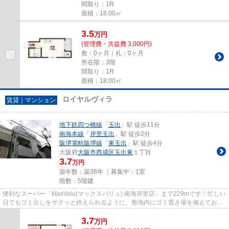
間取り：1R
面積：18.00㎡
3.5
万
円
(管理費・共益費 3,000円)
敷：0ヶ月｜礼：0ヶ月
所在階：3階
間取り：1R
面積：18.00㎡
ロイヤルヴィラ
賃貸｜マンション
地下鉄四つ橋線
「
玉出
」駅 徒歩11分
南海本線
「
岸里玉出
」駅 徒歩2分
阪堺電軌阪堺線
「
東玉出
」駅 徒歩4分
大阪府
大阪市西成区
玉出東
１丁目
3.7
万円
築年数：築38年 ｜募集中：
1室
階数：5階建
便利なスーパー「MaxValu(マックスバリュ) 南海岸里店」まで229mです！忙しい
日でもゴミ出しをサクッと終えられるように、敷地内にゴミ置き場を備えており
ます！駅まで徒歩11分と、立...
3.7
万
円