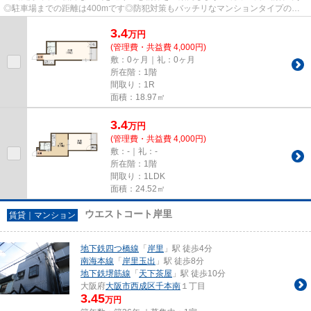
◎駐車場までの距離は400mです◎防犯対策もバッチリなマンションタイプの物
件です◎地下鉄四つ橋線玉出をよく...
3.4
万
円
(管理費・共益費 4,000円)
敷：0ヶ月｜礼：0ヶ月
所在階：1階
間取り：1R
面積：18.97㎡
3.4
万
円
(管理費・共益費 4,000円)
敷：-｜礼：-
所在階：1階
間取り：1LDK
面積：24.52㎡
ウエストコート岸里
賃貸｜マンション
地下鉄四つ橋線
「
岸里
」駅 徒歩4分
南海本線
「
岸里玉出
」駅 徒歩8分
地下鉄堺筋線
「
天下茶屋
」駅 徒歩10分
大阪府
大阪市西成区
千本南
１丁目
3.45
万円