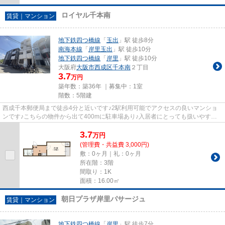
ロイヤル千本南
賃貸｜マンション
地下鉄四つ橋線
「
玉出
」駅 徒歩8分
南海本線
「
岸里玉出
」駅 徒歩10分
地下鉄四つ橋線
「
岸里
」駅 徒歩10分
大阪府
大阪市西成区
千本南
２丁目
3.7
万円
築年数：築36年 ｜募集中：
1室
階数：5階建
西成千本郵便局まで徒歩4分と近いです♪2駅利用可能でアクセスの良いマンショ
ンです♪こちらの物件から出て400mに駐車場あり♪入居者にとっても扱いやすい
敷地内ごみ置き場がついています...
3.7
万
円
(管理費・共益費 3,000円)
敷：0ヶ月｜礼：0ヶ月
所在階：3階
間取り：1K
面積：16.00㎡
朝日プラザ岸里パサージュ
賃貸｜マンション
地下鉄四つ橋線
「
岸里
」駅 徒歩7分