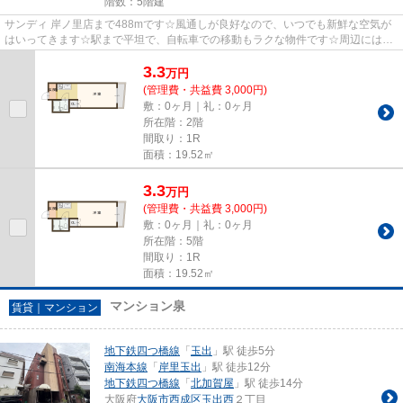
階数：5階建
サンディ 岸ノ里店まで488mです☆風通しが良好なので、いつでも新鮮な空気が
はいってきます☆駅まで平坦で、自転車での移動もラクな物件です☆周辺には、
徒歩5分で利用できる駅があります...
3.3
万
円
(管理費・共益費 3,000円)
敷：0ヶ月｜礼：0ヶ月
所在階：2階
間取り：1R
面積：19.52㎡
3.3
万
円
(管理費・共益費 3,000円)
敷：0ヶ月｜礼：0ヶ月
所在階：5階
間取り：1R
面積：19.52㎡
マンション泉
賃貸｜マンション
地下鉄四つ橋線
「
玉出
」駅 徒歩5分
南海本線
「
岸里玉出
」駅 徒歩12分
地下鉄四つ橋線
「
北加賀屋
」駅 徒歩14分
大阪府
大阪市西成区
玉出西
２丁目