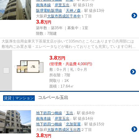
南海本線
「
岸里玉出
」駅 徒歩11分
阪堺電軌阪堺線
「
天神ノ森
」駅 徒歩13分
大阪府
大阪市西成区
千本中
１丁目
3.8
万円
築年数：築35年 ｜募集中：
1室
階数：7階建
大阪厚生信用金庫天下茶屋支店が歩いて335mのところにあります◎共用部には
敷地内ごみ置き場・エレベータなどが備わっておりとても充実しています◎利便
性の高い徒歩7分の物件です◎魅力...
3.8
万
円
(管理費・共益費 4,000円)
敷：0ヶ月｜礼：0ヶ月
所在階：7階
間取り：1K
面積：17.64㎡
コルベール玉出
賃貸｜マンション
地下鉄四つ橋線
「
玉出
」駅 徒歩8分
南海本線
「
岸里玉出
」駅 徒歩14分
地下鉄四つ橋線
「
北加賀屋
」駅 徒歩15分
大阪府
大阪市西成区
玉出西
２丁目
3.8
万円