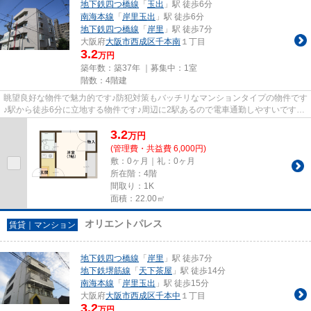
地下鉄四つ橋線
「
玉出
」駅 徒歩6分
南海本線
「
岸里玉出
」駅 徒歩6分
地下鉄四つ橋線
「
岸里
」駅 徒歩7分
大阪府
大阪市西成区
千本南
１丁目
3.2
万円
築年数：築37年 ｜募集中：
1室
階数：4階建
眺望良好な物件で魅力的です♪防犯対策もバッチリなマンションタイプの物件です
♪駅から徒歩6分に立地する物件です♪周辺に2駅あるので電車通勤しやすいです♪
地域によっては建物の高さの...
3.2
万
円
(管理費・共益費 6,000円)
敷：0ヶ月｜礼：0ヶ月
所在階：4階
間取り：1K
面積：22.00㎡
オリエントパレス
賃貸｜マンション
地下鉄四つ橋線
「
岸里
」駅 徒歩7分
地下鉄堺筋線
「
天下茶屋
」駅 徒歩14分
南海本線
「
岸里玉出
」駅 徒歩15分
大阪府
大阪市西成区
千本中
１丁目
3.2
万円