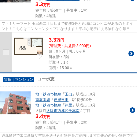
3.3
万円
築年数：築50年 ｜募集中：
1室
階数：4階建
ファミリーマート 玉出西二丁目店まで徒歩3分と近場にコンビニがあるのもポイ
ント！こちらはマンションタイプになります！平坦な場所にある物件なら毎日の
移動も快適です！2駅利用可能...
3.3
万
円
(管理費・共益費 3,000円)
敷：0ヶ月｜礼：0ヶ月
所在階：2階
間取り：1R
面積：15.00㎡
コーポ恵
賃貸｜マンション
地下鉄四つ橋線
「
玉出
」駅 徒歩10分
南海本線
「
岸里玉出
」駅 徒歩10分
地下鉄四つ橋線
「
岸里
」駅 徒歩13分
大阪府
大阪市西成区
千本南
２丁目
3.4
万円
築年数：築41年 ｜募集中：
2室
階数：4階建
通風良好で常に新鮮な空気を送り込む物件をご案内します◎眺めの良い物件です