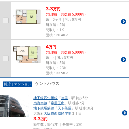
方にもおすすめです！夏場の電...
3.3
万
円
(管理費・共益費 5,000円)
敷：0ヶ月｜礼：0万円
所在階：2階
間取り：1K
面積：20.40㎡
4
万
円
(管理費・共益費 5,000円)
敷：-｜礼：5万円
所在階：3階
間取り：2DK
面積：33.58㎡
ケントハウス
賃貸｜マンション
地下鉄四つ橋線
「
岸里
」駅 徒歩5分
南海本線
「
岸里玉出
」駅 徒歩7分
地下鉄堺筋線
「
天下茶屋
」駅 徒歩10分
大阪府
大阪市西成区
岸里
３丁目
3.3
万円
築年数：築42年 ｜募集中：
2室