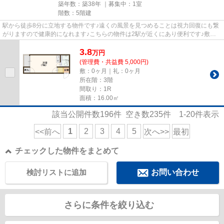
築年数：築38年 ｜募集中：
1室
階数：5階建
駅から徒歩8分に立地する物件です♪遠くの風景を見つめることは視力回復にも繋
がりますので健康的になれます♪こちらの物件は2駅が近くにあり便利です♪敷地
内にゴミ置き場が備え付けられ...
3.8
万
円
(管理費・共益費 5,000円)
敷：0ヶ月｜礼：0ヶ月
所在階：3階
間取り：1R
面積：16.00㎡
該当公開件数
196
件 空き数
235
件
1-20
件表示
1
2
3
4
5
<<前へ
次へ>>
最初
チェックした物件をまとめて
検討リストに追加
お問い合わせ
さらに条件を絞り込む