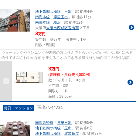
地下鉄四つ橋線
「
玉出
」駅 徒歩4分
南海本線
「
岸里玉出
」駅 徒歩11分
南海本線
「
粉浜
」駅 徒歩12分
大阪府
大阪市西成区
玉出西
２丁目
3
万円
築年数：築37年 ｜募集中：
1室
階数：5階建
ウォーキングやランニングが趣味の方に住んでもらいたいのが平坦な場所にある
物件です◎さわやかな朝を迎えることのできる通風良好な物件◎この物件は駅か
ら徒歩4分の物件です◎駐車場ま...
3
万
円
(管理費・共益費 4,000円)
敷：0ヶ月｜礼：0ヶ月
所在階：3階
間取り：1R
面積：18.50㎡
玉出ハイツ21
賃貸｜マンション
南海高野線
「
岸里玉出
」駅 徒歩5分
地下鉄四つ橋線
「
玉出
」駅 徒歩8分
地下鉄四つ橋線
「
北加賀屋
」駅 徒歩23分