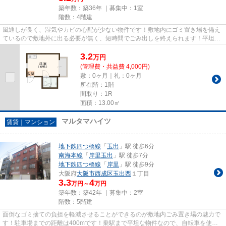
築年数：築36年 ｜募集中：
1室
階数：4階建
風通しが良く、湿気やカビの心配が少ない物件です！敷地内にゴミ置き場を備え
ているので敷地外に出る必要が無く、短時間でごみ出しを終えられます！平坦な
場所にある物件なら毎日の移...
3.2
万
円
(管理費・共益費 4,000円)
敷：0ヶ月｜礼：0ヶ月
所在階：1階
間取り：1R
面積：13.00㎡
マルタマハイツ
賃貸｜マンション
地下鉄四つ橋線
「
玉出
」駅 徒歩6分
南海本線
「
岸里玉出
」駅 徒歩7分
地下鉄四つ橋線
「
岸里
」駅 徒歩9分
大阪府
大阪市西成区
玉出西
１丁目
3.3
4
万円～
万円
築年数：築42年 ｜募集中：
2室
階数：5階建
面倒なゴミ捨ての負担を軽減させることができるのが敷地内ごみ置き場の魅力で
す！駐車場までの距離は400mです！乗駅まで平坦な物件なので、自転車を使う