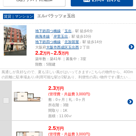
エルパラッツォ玉出
賃貸｜マンション
地下鉄四つ橋線
「
玉出
」駅 徒歩6分
南海本線
「
岸里玉出
」駅 徒歩10分
地下鉄四つ橋線
「
北加賀屋
」駅 徒歩14分
大阪府
大阪市西成区
玉出西
２丁目
2.2
2.5
万円～
万円
築年数：築41年 ｜募集中：
3室
階数：5階建
風通しが良好なので、夏も涼しい風がはいってきます♪こちらの物件から、400m
の距離に駐車場あり♪利用可能な駅が2駅あり、利便性の高い物件です♪重たいゴ
ミの持ち運びがしやすく、敷地...
2.3
万
円
(管理費・共益費 3,000円)
敷：0ヶ月｜礼：0ヶ月
所在階：3階
間取り：1K
面積：11.00㎡
2.5
万
円
(管理費・共益費 3,000円)