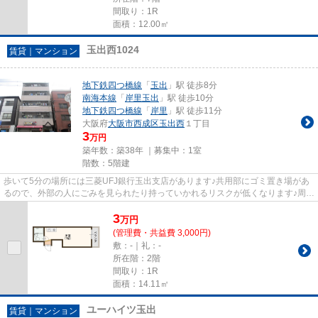
間取り：1R
面積：12.00㎡
玉出西1024
賃貸｜マンション
地下鉄四つ橋線
「
玉出
」駅 徒歩8分
南海本線
「
岸里玉出
」駅 徒歩10分
地下鉄四つ橋線
「
岸里
」駅 徒歩11分
大阪府
大阪市西成区
玉出西
１丁目
3
万円
築年数：築38年 ｜募集中：
1室
階数：5階建
歩いて5分の場所には三菱UFJ銀行玉出支店があります♪共用部にゴミ置き場があ
るので、外部の人にごみを見られたり持っていかれるリスクが低くなります♪周辺
に2駅ありの電車通勤しやすい...
3
万
円
(管理費・共益費 3,000円)
敷：-｜礼：-
所在階：2階
間取り：1R
面積：14.11㎡
ユーハイツ玉出
賃貸｜マンション