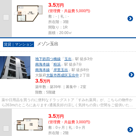
3.5
万
円
(管理費・共益費 5,000円)
敷：-｜礼：-
所在階：3階
間取り：1R
面積：20.00㎡
メゾン玉出
賃貸｜マンション
地下鉄四つ橋線
「
玉出
」駅 徒歩3分
南海本線
「
粉浜
」駅 徒歩7分
南海本線
「
岸里玉出
」駅 徒歩8分
大阪府
大阪市西成区
玉出中
２丁目
3.5
万円
築年数：築39年 ｜募集中：
2室
階数：5階建
薬や日用品を買うのに便利なドラッグストア「すみれ薬局」が、こちらの物件か
ら263mのところにあります♪通風良好の涼しく気持ちの良い空間をご提供いたし
ます♪こちらの物件はマンショ...
3.5
万
円
(管理費・共益費 3,000円)
敷：0ヶ月｜礼：0ヶ月
所在階：2階