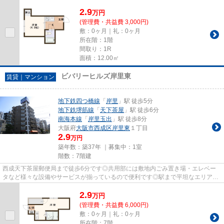
利用ができるので電車の利用...
2.9
万
円
(管理費・共益費 3,000円)
敷：0ヶ月｜礼：0ヶ月
所在階：1階
間取り：1R
面積：12.00㎡
ビバリーヒルズ岸里東
賃貸｜マンション
地下鉄四つ橋線
「
岸里
」駅 徒歩5分
地下鉄堺筋線
「
天下茶屋
」駅 徒歩6分
南海本線
「
岸里玉出
」駅 徒歩8分
大阪府
大阪市西成区
岸里東
１丁目
2.9
万円
築年数：築37年 ｜募集中：
1室
階数：7階建
西成天下茶屋郵便局まで徒歩6分です◎共用部には敷地内ごみ置き場・エレベー
タなど様々な設備やサービスが揃っているので便利です◎駅まで平坦なエリアに
位置する物件で気軽に散歩できる...
2.9
万
円
(管理費・共益費 6,000円)
敷：0ヶ月｜礼：0ヶ月
所在階：7階