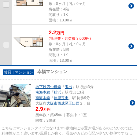
敷：0ヶ月｜礼：0ヶ月
所在階：4階
間取り：1K
面積：13.00㎡
2.2
万
円
(管理費・共益費 3,000円)
敷：0ヶ月｜礼：0ヶ月
所在階：5階
間取り：1K
面積：13.00㎡
幸福マンション
賃貸｜マンション
地下鉄四つ橋線
「
玉出
」駅 徒歩3分
南海本線
「
粉浜
」駅 徒歩13分
南海本線
「
岸里玉出
」駅 徒歩9分
大阪府
大阪市西成区
玉出西
２丁目
2.9
万円
築年数：築45年 ｜募集中：
1室
階数：3階建
こちらはマンションタイプになります♪敷地内ごみ置き場があるのとないのでは、
利便性が全く違います♪風通しが良く、湿気やカビの心配が少ない物件です♪2駅