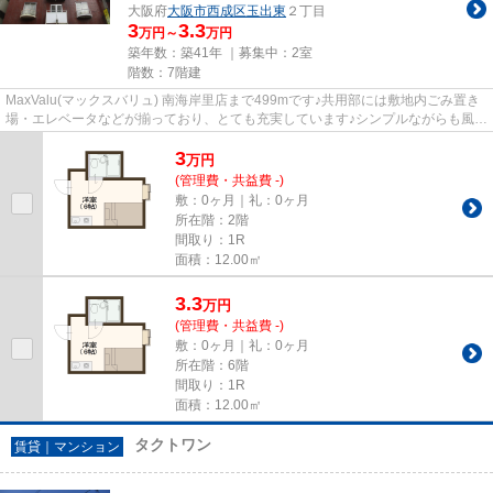
大阪府
大阪市西成区
玉出東
２丁目
3
3.3
万円～
万円
築年数：築41年 ｜募集中：
2室
階数：7階建
MaxValu(マックスバリュ) 南海岸里店まで499mです♪共用部には敷地内ごみ置き
場・エレベータなどが揃っており、とても充実しています♪シンプルながらも風の
通り道がしっかり造られてい...
3
万
円
(管理費・共益費 -)
敷：0ヶ月｜礼：0ヶ月
所在階：2階
間取り：1R
面積：12.00㎡
3.3
万
円
(管理費・共益費 -)
敷：0ヶ月｜礼：0ヶ月
所在階：6階
間取り：1R
面積：12.00㎡
タクトワン
賃貸｜マンション